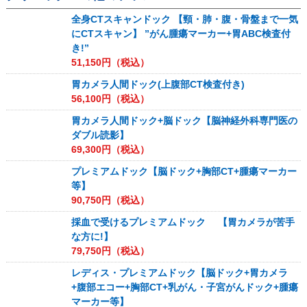
全身CTスキャンドック 【頸・肺・腹・骨盤まで一気
にCTスキャン】 ”がん腫瘍マーカー+胃ABC検査付
き!”
51,150
円（税込）
胃カメラ人間ドック(上腹部CT検査付き)
56,100
円（税込）
胃カメラ人間ドック+脳ドック【脳神経外科専門医の
ダブル読影】
69,300
円（税込）
プレミアムドック【脳ドック+胸部CT+腫瘍マーカー
等】
90,750
円（税込）
採血で受けるプレミアムドック 【胃カメラが苦手
な方に!】
79,750
円（税込）
レディス・プレミアムドック【脳ドック+胃カメラ
+腹部エコー+胸部CT+乳がん・子宮がんドック+腫瘍
マーカー等】