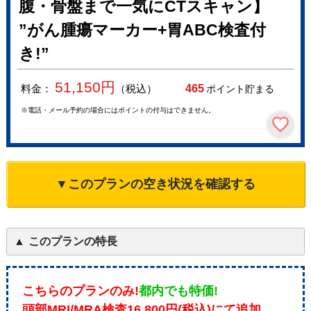
腹・骨盤まで一気にCTスキャン】
”がん腫瘍マーカー+胃ABC検査付
き!”
51,150
円
料金：
（税込）
465
ポイント貯まる
※電話・メール予約の場合にはポイントの付与はできません。
▼このプランの空き状況を確認する
このプランの特長
こちらのプランのみ!
都内でも特価!
頭部MRI/MRA検査16,800円(税込)にて追加。