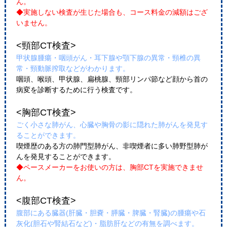
ん。
◆実施しない検査が生じた場合も、コース料金の減額はござ
いません。
<頸部CT検査>
甲状腺腫瘍・咽頭がん・耳下腺や顎下腺の異常・頸椎の異
常・頸動脈搾取などがわかります。
咽頭、喉頭、甲状腺、扁桃腺、頸部リンパ節など顔から首の
病変を診断するために行う検査です。
<胸部CT検査>
ごく小さな肺がん、心臓や胸骨の影に隠れた肺がんを発見す
ることができます。
喫煙歴のある方の肺門型肺がん、非喫煙者に多い肺野型肺が
んを発見することができます。
◆ペースメーカーをお使いの方は、胸部CTを実施できませ
ん。
<腹部CT検査>
腹部にある臓器(肝臓・胆嚢・膵臓・脾臓・腎臓)の腫瘍や石
灰化(胆石や腎結石など)・脂肪肝などの有無を調べます。