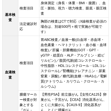
身体測定（身長・体重・BMI・腹囲）、血
検査項目
圧・脈拍、視力・聴力検査、眼底・眼圧検
査
基本検
査
胸部の検査はCTで対応（X線検査が必須の
法定健診対
場合は、別途500円＋税で実施が可能で
応
す）
胃ABC検査／血液一般(白血球・赤血球・
血色素量・ヘマトクリット・血小板・血球
検査)／肝臓・胆嚢機能(GOT・GPT・
yGTP・総蛋白・ALP・アルブミン・総ビ
リルビン)／脂質代謝(総コレステロール・
検査項目
中性脂肪・HDLコレステロール・LDLコレ
ステロール)／腎機能(クレアチニン・尿素
血液検
窒素・尿酸)／糖代謝(血糖・HbA1c)／電解
査
質(ナトリウム・カリウム・クロール・カ
ルシウム)
腫瘍マーカ
【男性PSA】前立腺がん【女性CA125】卵
ー検査が対
巣がん・子宮がん【CEA】消化器系がん、
象とする
とくに大腸がん【CA19-9】消化器系が
『がん』
ん、とくに膵臓がん