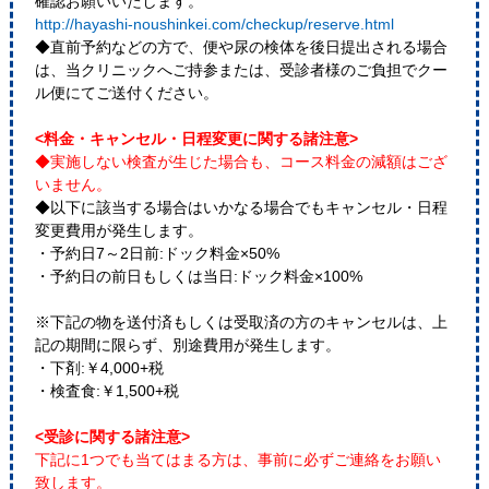
確認お願いいたします。
http://hayashi-noushinkei.com/checkup/reserve.html
◆直前予約などの方で、便や尿の検体を後日提出される場合
は、当クリニックへご持参または、受診者様のご負担でクー
ル便にてご送付ください。
<料金・キャンセル・日程変更に関する諸注意>
◆実施しない検査が生じた場合も、コース料金の減額はござ
いません。
◆以下に該当する場合はいかなる場合でもキャンセル・日程
変更費用が発生します。
・予約日7～2日前:ドック料金×50%
・予約日の前日もしくは当日:ドック料金×100%
※下記の物を送付済もしくは受取済の方のキャンセルは、上
記の期間に限らず、別途費用が発生します。
・下剤:￥4,000+税
・検査食:￥1,500+税
<受診に関する諸注意>
下記に1つでも当てはまる方は、事前に必ずご連絡をお願い
致します。