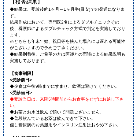
【検査結果】
◆結果は、受診後約1ヶ月～1ヶ月半(目安)での発送になりま
す。
結果作成において、専門医2名によるダブルチェックその
後、看護師によるダブルチェック方式で判定を実施しており
ます。
※どちらも年末年始、祝日等を挟んだ場合には遅れる可能性
がございますので予めご了承ください。
◆結果到着後、ご希望の方は医師との面談による結果説明も
実施しております。
【食事制限】
<受診前日>
◆夕食は午後9時までにすませ、飲酒は避けてください。
<受診当日>
◆受診当日は、来院5時間前からお食事をせずにお越し下さ
い。
◆お茶とお水は飲んで頂いて問題ございません。
◆普段飲んでいるお薬は飲んできて下さい。
但し糖尿病のお薬服用やインスリン注射はおやめ下さい。