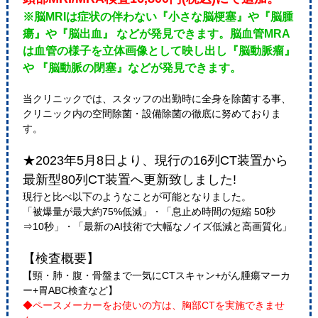
※脳MRIは症状の伴わない『小さな脳梗塞』や『脳腫
瘍』や『脳出血』 などが発見できます。脳血管MRA
は血管の様子を立体画像として映し出し『脳動脈瘤』
や 『脳動脈の閉塞』などが発見できます。
当クリニックでは、スタッフの出勤時に全身を除菌する事、
クリニック内の空間除菌・設備除菌の徹底に努めておりま
す。
★2023年5月8日より、現行の16列CT装置から
最新型80列CT装置へ更新致しました!
現行と比べ以下のようなことが可能となりました。
「被爆量が最大約75%低減」・「息止め時間の短縮 50秒
⇒10秒」・「最新のAI技術で大幅なノイズ低減と高画質化」
【検査概要】
【頸・肺・腹・骨盤まで一気にCTスキャン+がん腫瘍マーカ
ー+胃ABC検査など】
◆ペースメーカーをお使いの方は、胸部CTを実施できませ