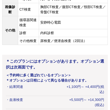
画像診
胸部CT検査／腹部CT検査／頸部CT検査／
CT検査
断
骨盤CT検査
循環器関連
安静時心電図
検査
その他
診察
内科診察
その他検査
尿検査／便潜血検査（2回法）
＊このプランにはオプションがあります。オプション選
択は次画面です。
＜予約時に多く選ばれているオプション＞
＊オプションは日程によって異なる場合があります。
・
結果関連
+
1,100
円
～ +4,400円(税
込)
・
血液検査
+
5,500
円
～ +14,300円
(税込)