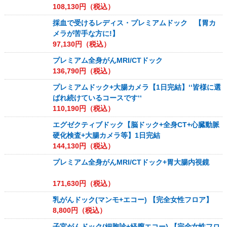
108,130
円（税込）
採血で受けるレディス・プレミアムドック 【胃カ
メラが苦手な方に!】
97,130
円（税込）
プレミアム全身がんMRI/CTドック
136,790
円（税込）
プレミアムドック+大腸カメラ【1日完結】‘‘皆様に選
ばれ続けているコースです‘‘
110,190
円（税込）
エグゼクティブドック【脳ドック+全身CT+心臓動脈
硬化検査+大腸カメラ等】1日完結
144,130
円（税込）
プレミアム全身がんMRI/CTドック+胃大腸内視鏡
171,630
円（税込）
乳がんドック(マンモ+エコー) 【完全女性フロア】
8,800
円（税込）
子宮がんドック(細胞診+経膣エコー) 【完全女性フロ