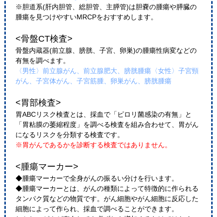
※胆道系(肝内胆管、総胆管、主膵管)は胆嚢の腫瘍や膵臓の
腫瘍を見つけやすいMRCPをおすすめします。
<骨盤CT検査>
骨盤内蔵器(前立腺、膀胱、子宮、卵巣)の腫瘍性病変などの
有無を調べます。
〈男性〉前立腺がん、前立腺肥大、膀胱腫瘍〈女性〉子宮頸
がん、子宮体がん、子宮筋腫、卵巣がん、膀胱腫瘍
<胃部検査>
胃ABCリスク検査とは、採血で「ピロリ菌感染の有無」と
「胃粘膜の萎縮程度」を調べる検査を組み合わせて、胃がん
になるリスクを分類する検査です。
※胃がんであるかを診断する検査ではありません。
<腫瘍マーカー>
◆腫瘍マーカーで全身がんの振るい分けを行います。
◆腫瘍マーカーとは、がんの種類によって特徴的に作られる
タンパク質などの物質です。がん細胞やがん細胞に反応した
細胞によって作られ、採血で調べることができます。