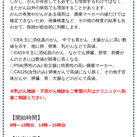
しかし、がんが存在しても必ずしも増加するわけではなく、
またがん以外の病気でも増加することがあります。
がんの有無やがんがある場所は、腫瘍マーカーの値だけでは
確定できないため、画像検査など、その他の検査の結果も合
わせて、医師が総合的に判断します。
◇CEA:主に消化器のがん、中でも胃がん、大腸がんに高い数
値を示す、他に肺、卵巣、乳がんなどで高値。
◇CA19-9:主に消化器のがん、なかでも膵臓、胆管、胆嚢が
んのときには数値が顕著に高くなる。
◇PSA(男性のみ):前立腺に特異性の高い腫瘍マーカー。
◇CA125(女性のみ):卵巣がんで高値になり易く、その他子宮
体がんや、膵臓、胃、大腸などのがんで高値。
※乳がん検診・子宮がん検診をご希望の方はクリニックへ別
途ご相談ください。
【開始時間】
8時～12時台、14時～16時台