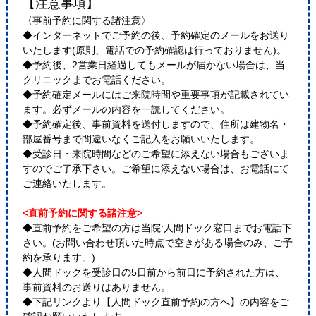
【注意事項】
〈事前予約に関する諸注意〉
◆インターネットでご予約の後、予約確定のメールをお送り
いたします(原則、電話での予約確認は行っておりません)。
◆予約後、2営業日経過してもメールが届かない場合は、当
クリニックまでお電話ください。
◆予約確定メールにはご来院時間や重要事項が記載されてい
ます。必ずメールの内容を一読してください。
◆予約確定後、事前資料を送付しますので、住所は建物名・
部屋番号まで間違いなくご記入をお願いいたします。
◆受診日・来院時間などのご希望に添えない場合もございま
すのでご了承下さい。ご希望に添えない場合は、お電話にて
ご連絡いたします。
<直前予約に関する諸注意>
◆直前予約をご希望の方は当院:人間ドック窓口までお電話下
さい。(お問い合わせ頂いた時点で空きがある場合のみ、ご予
約を承ります。)
◆人間ドックを受診日の5日前から前日に予約された方は、
事前資料のお送りはありません。
◆下記リンクより【人間ドック直前予約の方へ】の内容をご