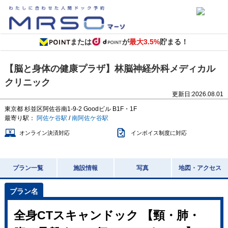
または
が
最大3.5%
貯まる！
【脳と身体の健康プラザ】林脳神経外科メディカル
クリニック
更新日:
2026.08.01
東京都
杉並区阿佐谷南1-9-2
Goodビル B1F・1F
最寄り駅：
阿佐ケ谷駅
/
南阿佐ケ谷駅
オンライン決済対応
インボイス制度に対応
プラン一覧
施設情報
写真
地図・アクセス
全身CTスキャンドック 【頸・肺・