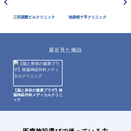
三田国際ビルクリニック
池袋桜十字クリニック
二
ク
最近見た施設
【脳と身体の健康プラザ】林
脳神経外科メディカルクリニ
ック