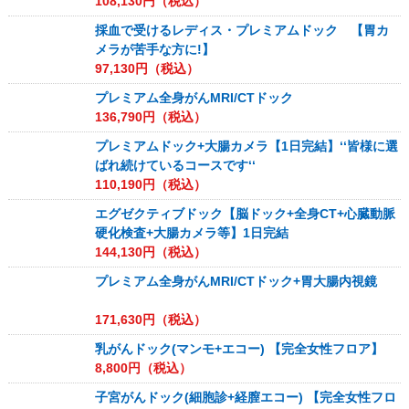
108,130
円（税込）
採血で受けるレディス・プレミアムドック 【胃カ
メラが苦手な方に!】
97,130
円（税込）
プレミアム全身がんMRI/CTドック
136,790
円（税込）
プレミアムドック+大腸カメラ【1日完結】‘‘皆様に選
ばれ続けているコースです‘‘
110,190
円（税込）
エグゼクティブドック【脳ドック+全身CT+心臓動脈
硬化検査+大腸カメラ等】1日完結
144,130
円（税込）
プレミアム全身がんMRI/CTドック+胃大腸内視鏡
171,630
円（税込）
乳がんドック(マンモ+エコー) 【完全女性フロア】
8,800
円（税込）
子宮がんドック(細胞診+経膣エコー) 【完全女性フロ