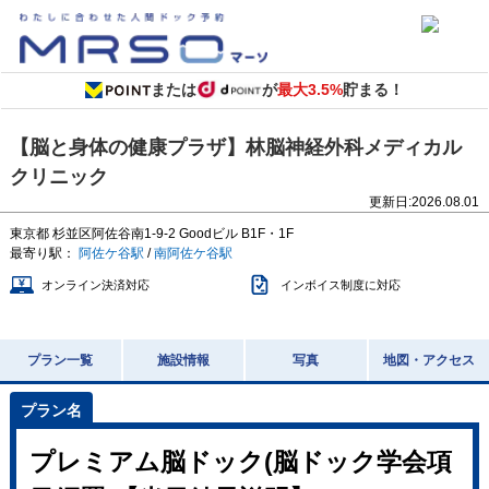
または
が
最大3.5%
貯まる！
【脳と身体の健康プラザ】林脳神経外科メディカル
クリニック
更新日:
2026.08.01
東京都
杉並区阿佐谷南1-9-2
Goodビル B1F・1F
最寄り駅：
阿佐ケ谷駅
/
南阿佐ケ谷駅
オンライン決済対応
インボイス制度に対応
プラン一覧
施設情報
写真
地図・アクセス
プレミアム脳ドック(脳ドック学会項