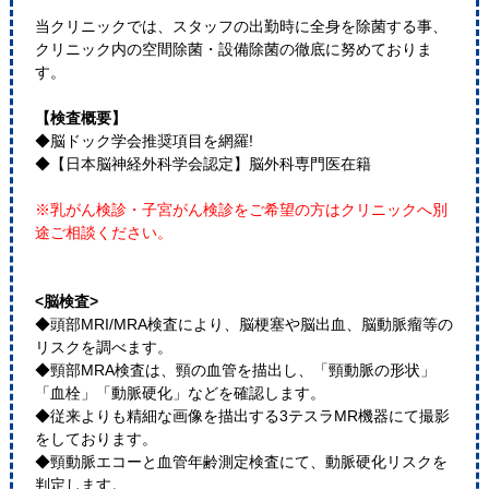
当クリニックでは、スタッフの出勤時に全身を除菌する事、
クリニック内の空間除菌・設備除菌の徹底に努めておりま
す。
【検査概要】
◆脳ドック学会推奨項目を網羅!
◆【日本脳神経外科学会認定】脳外科専門医在籍
※乳がん検診・子宮がん検診をご希望の方はクリニックへ別
途ご相談ください。
<脳検査>
◆頭部MRI/MRA検査により、脳梗塞や脳出血、脳動脈瘤等の
リスクを調べます。
◆頸部MRA検査は、頸の血管を描出し、「頸動脈の形状」
「血栓」「動脈硬化」などを確認します。
◆従来よりも精細な画像を描出する3テスラMR機器にて撮影
をしております。
◆頸動脈エコーと血管年齢測定検査にて、動脈硬化リスクを
判定します。