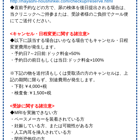
http://hayashi-noushinkei.com/checkup/reserve.html
◆直前予約などの方で、尿の検体を後日提出される場合は、
当クリニックへご持参または、受診者様のご負担でクール便
にてご送付ください。
<キャンセル・日程変更に関する諸注意>
◆以下に該当する場合はいかなる場合でもキャンセル・日程
変更費用が発生します。
・予約日7～2日前:ドック料金×50%
・予約日の前日もしくは当日:ドック料金×100%
※下記の物を送付済もしくは受取済の方のキャンセルは、上
記の期間に限らず、別途費用が発生します。
・下剤:￥4,000+税
・検査食:￥1,500+税
<受診に関する諸注意>
◆MRIを実施できない方
・ペースメーカーを装着されている方
・妊娠している方、または可能性がある方
・人工内耳を挿入されている方
・閉所恐怖症の方