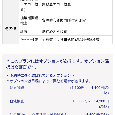
（エコー検
頸動脈エコー検査
査）
循環器関連
安静時心電図/血管年齢測定
検査
その他
診察
脳神経外科診察
その他検査
尿検査／長谷川式簡易認知機能検査
＊このプランにはオプションがあります。オプション選
択は次画面です。
＜予約時に多く選ばれているオプション＞
＊オプションは日程によって異なる場合があります。
・
結果関連
+
1,100
円
～ +4,400円(税
込)
・
血液検査
+
5,500
円
～ +14,300円
(税込)
・
注目度No.1 心筋梗塞・動脈硬化を
+
6,600
円
(税込)