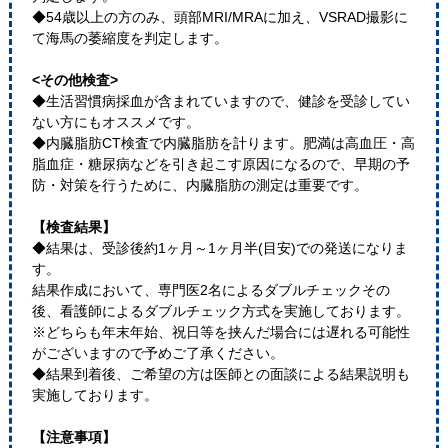
◆54歳以上の方のみ、頭部MRI/MRAに加え、VSRAD撮影に
て海馬の萎縮度を判定します。
<その他検査>
◆生活習慣病採血が含まれていますので、健診を受診してい
ない方にもオススメです。
◆内臓脂肪CT検査で内臓脂肪を計ります。肥満は高血圧・高
脂血症・糖尿病などを引き起こす原因になるので、早期の予
防・対策を行うために、内臓脂肪の測定は重要です。
【検査結果】
◆結果は、受診後約1ヶ月～1ヶ月半(目安)での発送になりま
す。
結果作成において、専門医2名によるダブルチェックその
後、看護師によるダブルチェック方式を実施しております。
※どちらも年末年始、祝日等を挟んだ場合には遅れる可能性
がございますので予めご了承ください。
◆結果到着後、ご希望の方は医師との面談による結果説明も
実施しております。
【注意事項】