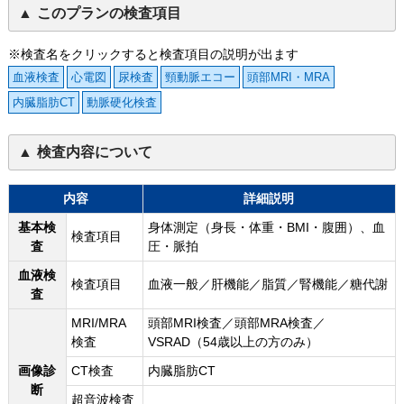
このプランの検査項目
※検査名をクリックすると検査項目の説明が出ます
血液検査
心電図
尿検査
頸動脈エコー
頭部MRI・MRA
内臓脂肪CT
動脈硬化検査
検査内容について
内容
詳細説明
基本検
身体測定（身長・体重・BMI・腹囲）、血
検査項目
査
圧・脈拍
血液検
検査項目
血液一般／肝機能／脂質／腎機能／糖代謝
査
MRI/MRA
頭部MRI検査／頭部MRA検査／
検査
VSRAD（54歳以上の方のみ）
画像診
CT検査
内臓脂肪CT
断
超音波検査