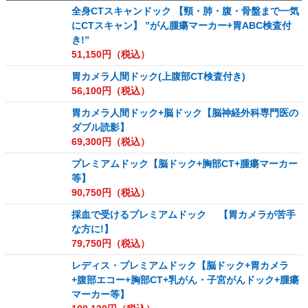
全身CTスキャンドック 【頸・肺・腹・骨盤まで一気
にCTスキャン】 ”がん腫瘍マーカー+胃ABC検査付
き!”
51,150
円（税込）
胃カメラ人間ドック(上腹部CT検査付き)
56,100
円（税込）
胃カメラ人間ドック+脳ドック【脳神経外科専門医の
ダブル読影】
69,300
円（税込）
プレミアムドック【脳ドック+胸部CT+腫瘍マーカー
等】
90,750
円（税込）
採血で受けるプレミアムドック 【胃カメラが苦手
な方に!】
79,750
円（税込）
レディス・プレミアムドック【脳ドック+胃カメラ
+腹部エコー+胸部CT+乳がん・子宮がんドック+腫瘍
マーカー等】