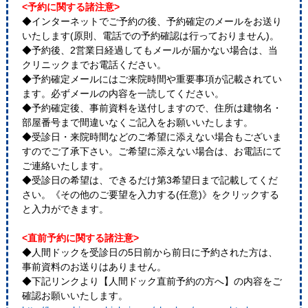
<予約に関する諸注意>
◆インターネットでご予約の後、予約確定のメールをお送り
いたします(原則、電話での予約確認は行っておりません)。
◆予約後、2営業日経過してもメールが届かない場合は、当
クリニックまでお電話ください。
◆予約確定メールにはご来院時間や重要事項が記載されてい
ます。必ずメールの内容を一読してください。
◆予約確定後、事前資料を送付しますので、住所は建物名・
部屋番号まで間違いなくご記入をお願いいたします。
◆受診日・来院時間などのご希望に添えない場合もございま
すのでご了承下さい。ご希望に添えない場合は、お電話にて
ご連絡いたします。
◆受診日の希望は、できるだけ第3希望日まで記載してくだ
さい。《その他のご要望を入力する(任意)》をクリックする
と入力ができます。
<直前予約に関する諸注意>
◆人間ドックを受診日の5日前から前日に予約された方は、
事前資料のお送りはありません。
◆下記リンクより【人間ドック直前予約の方へ】の内容をご
確認お願いいたします。