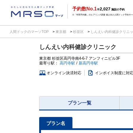
予約数No.1
2,027
※
施設の予約
※「年間予約数」のヒアリング調査 個人向け人間ドック予約サービ
人間ドックのマーソTOP
東京都
杉並区
しんえい内科健診クリニ
しんえい内科健診クリニック
東京都
杉並区高円寺南4-6-7
アンフィニビル3F
最寄り駅：
高円寺駅
/
新高円寺駅
オンライン決済対応
インボイス制度に対
プラン一覧