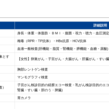
詳細説明
身長・体重・体脂肪・ＢＭＩ・腹囲・視力・聴力・血圧測
梅毒（RPR・TP抗体）・HBs抗原・HCV抗体
血液一般検査(肝機能・脂質・腎機能・膵機能・血糖・尿酸)
象とす
【女性】卵巣がん・子宮がん・大腸がん・肝臓がん・すい
胸部レントゲン検査
マンモグラフィ検査
子宮がん検診目的の経膣エコー検査・乳がん検診目的のエコ
査）
腎臓・すい臓・胆のう・脾臓)
胃カメラ