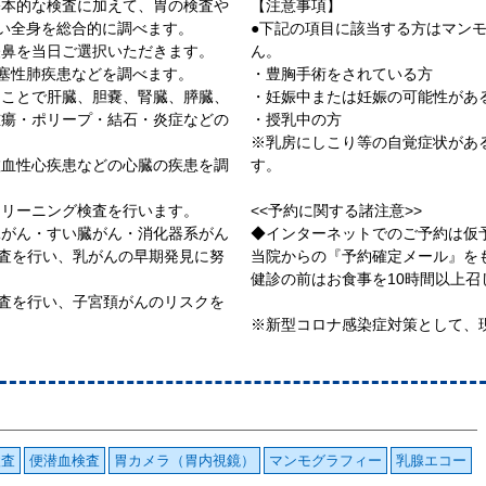
基本的な検査に加えて、胃の検査や
【注意事項】
ない全身を総合的に調べます。
●下記の項目に該当する方はマン
経鼻を当日ご選択いただきます。
ん。
閉塞性肺疾患などを調べます。
・豊胸手術をされている方
ることで肝臓、胆嚢、腎臓、膵臓、
・妊娠中または妊娠の可能性があ
腫瘍・ポリープ・結石・炎症などの
・授乳中の方
※乳房にしこり等の自覚症状があ
虚血性心疾患などの心臓の疾患を調
す。
クリーニング検査を行います。
<<予約に関する諸注意>>
臓がん・すい臓がん・消化器系がん
◆インターネットでのご予約は仮
検査を行い、乳がんの早期発見に努
当院からの『予約確定メール』を
健診の前はお食事を10時間以上
検査を行い、子宮頚がんのリスクを
※新型コロナ感染症対策として、
検査
便潜血検査
胃カメラ（胃内視鏡）
マンモグラフィー
乳腺エコー