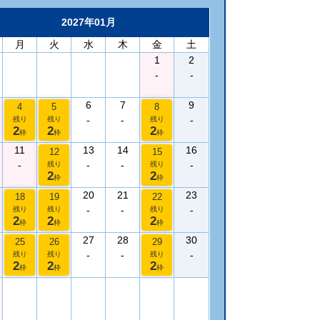
2027年01月
月
火
水
木
金
土
1
2
-
-
6
7
9
4
5
8
-
-
-
残り
残り
残り
2
2
2
枠
枠
枠
11
13
14
16
12
15
-
-
-
-
残り
残り
2
2
枠
枠
20
21
23
18
19
22
-
-
-
残り
残り
残り
2
2
2
枠
枠
枠
27
28
30
25
26
29
-
-
-
残り
残り
残り
2
2
2
枠
枠
枠