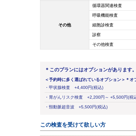
循環器関連検査
呼吸機能検査
その他
細胞診検査
診察
その他検査
＊このプランにはオプションがあります
＜予約時に多く選ばれているオプション＞
＊オ
・
甲状腺検査
+
4,400
円
(税込)
・
胃がんリスク検査
+
2,200
円
～ +5,500円(税
・
頸動脈超音波
+
5,500
円
(税込)
この検査を受けて欲しい方