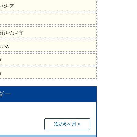
したい方
を行いたい方
たい方
方
方
ダー
次の6ヶ月 >