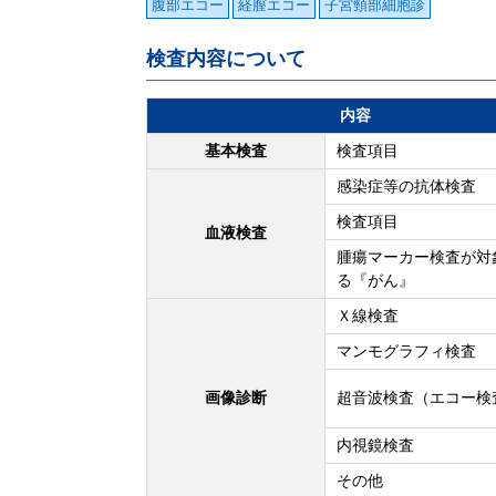
腹部エコー
経膣エコー
子宮頸部細胞診
検査内容について
内容
基本検査
検査項目
感染症等の抗体検査
検査項目
血液検査
腫瘍マーカー検査が対
る『がん』
Ｘ線検査
マンモグラフィ検査
画像診断
超音波検査（エコー検
内視鏡検査
その他