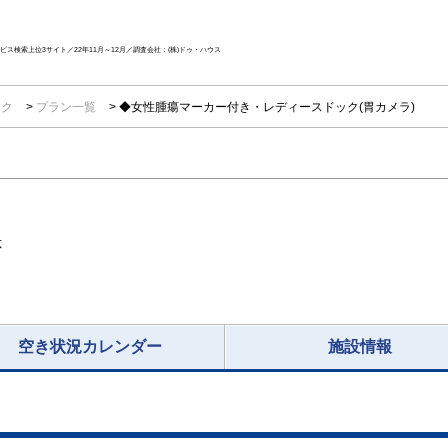
ス検索上位3サイト／22年11月～12月／調査会社：(株)ドゥ・ハウス
ック
プラン一覧
◆女性腫瘍マーカー付き・レディースドック(胃カメラ)
応
空き状況カレンダー
施設情報