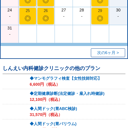
◎
◎
◎
24
27
28
30
25
26
29
-
-
-
-
◎
◎
◎
31
-
次の6ヶ月 >
しんえい内科健診クリニック
の他のプラン
◆マンモグラフィ検査【女性技師対応】
6,600
円（税込）
◆定期健康診断(法定健診・雇入れ時健診)
12,100
円（税込）
◆人間ドック(胃ABC検診)
31,570
円（税込）
◆人間ドック(胃バリウム)