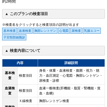
約2時間
このプランの検査項目
※検査名をクリックすると検査項目の説明が出ます
基本検査
血液検査
胸部レントゲン
心電図
尿検査
乳腺エコー
子宮頸部細胞診
検査内容について
内容
詳細説明
身長・体重・血液検査・腹囲・視力・聴
基本検
検査項目
力・血圧測定・心電図・胸部レントゲン・
査
尿検査・診察
血液検
血液一般検査(肝機能・脂質・腎機能・貧
検査項目
査
血・血糖)
Ｘ線検査
胸部レントゲン検査