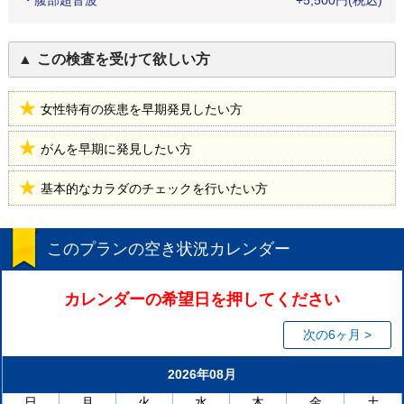
・
腹部超音波
+
5,500
円
(税込)
この検査を受けて欲しい方
女性特有の疾患を早期発見したい方
がんを早期に発見したい方
基本的なカラダのチェックを行いたい方
このプランの空き状況カレンダー
カレンダーの希望日を押してください
次の6ヶ月 >
2026年08月
日
月
火
水
木
金
土