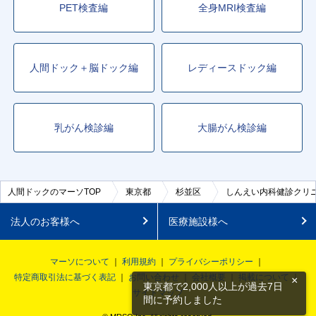
PET検査編
全身MRI検査編
人間ドック＋脳ドック編
レディースドック編
乳がん検診編
大腸がん検診編
人間ドックのマーソTOP
東京都
杉並区
しんえい内科健診クリ
法人のお客様へ
医療施設様へ
マーソについて
利用規約
プライバシーポリシー
特定商取引法に基づく表記
お問い合わせ
会社概要
掲載について
×
東京都で2,000人以上が過去7日
サイトマップ
間に予約しました