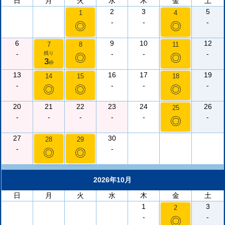
日
月
火
水
木
金
土
2
3
5
1
4
-
-
-
◎
◎
6
9
10
12
7
8
11
-
-
-
-
残り
◎
◎
3
枠
13
16
17
19
14
15
18
-
-
-
-
◎
◎
◎
20
21
22
23
24
26
25
-
-
-
-
-
-
◎
27
30
28
29
-
-
◎
◎
2026年10月
日
月
火
水
木
金
土
1
3
2
-
-
◎