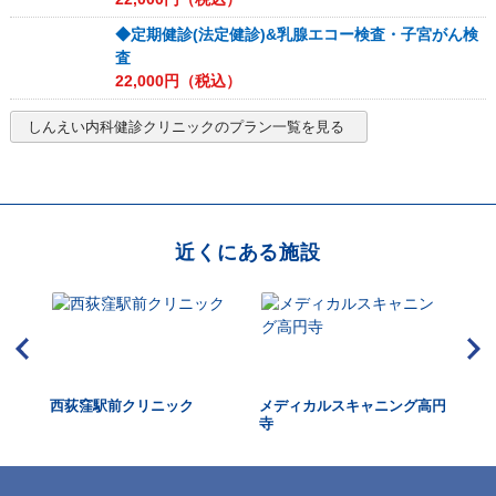
◆定期健診(法定健診)&乳腺エコー検査・子宮がん検
査
22,000
円（税込）
しんえい内科健診クリニック
のプラン一覧を見る
近くにある施設
診セ
西荻窪駅前クリニック
メディカルスキャニング高円
城
寺