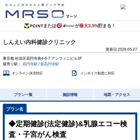
または
が
最大3.5%
貯まる！
しんえい内科健診クリニック
更新日:
2026.05.27
東京都
杉並区高円寺南4-6-7
アンフィニビル3F
最寄り駅：
高円寺駅
/
新高円寺駅
オンライン決済対応
インボイス制度に対応
プラン一覧
施設情報
地図・アクセス
◆定期健診(法定健診)&乳腺エコー検
査・子宮がん検査