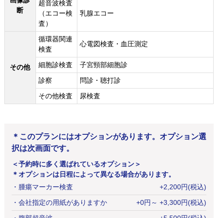
画像診
超音波検査
断
（エコー検
乳腺エコー
査）
循環器関連
心電図検査・血圧測定
検査
細胞診検査
子宮頸部細胞診
その他
診察
問診・聴打診
その他検査
尿検査
＊このプランにはオプションがあります。オプション選
択は次画面です。
＜予約時に多く選ばれているオプション＞
＊オプションは日程によって異なる場合があります。
・
腫瘍マーカー検査
+
2,200
円
(税込)
・
会社指定の用紙がありますか
+
0
円
～ +3,300円(税込)