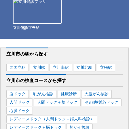
立川健診プラザ
立川市
の駅から
探す
西国立
駅
立川
駅
立川南
駅
立川北
駅
立飛
駅
立川市
の
検査コースから探す
脳ドック
乳がん検診
健康診断
大腸がん検診
人間ドック
人間ドック＋脳ドック
その他検診/ドック
心臓ドック
レディースドック（人間ドック＋婦人科検診）
レディースドック＋脳ドック
肺がん検診