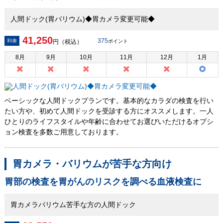
人間ドック(胃バリウム)◆胃カメラ変更可能◆
41,250
375
円（税込）
ポイント
8
月
9
月
10
月
11
月
12
月
1
月
ベーシックな人間ドックプランです。基本的なカラダの検査を行い
たい方や、初めて人間ドックを受診する方にオススメします。一人
ひとりのライフスタイルや年齢に合わせてお選びいただけるオプシ
ョン検査を多数ご用意しております。
胃カメラ・バリウムが苦手な方向け
胃部の検査を胃がんのリスクを調べる血液検査に
胃カメラバリウム苦手な方の人間ドック