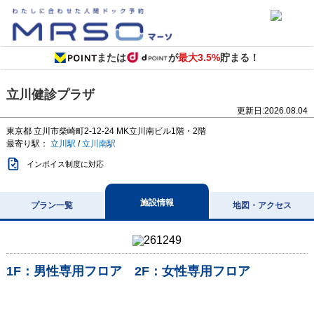
または
が
最大3.5%
貯まる！
立川健診プラザ
更新日:
2026.08.04
東京都
立川市柴崎町2-12-24
MK立川南ビル1階・2階
最寄り駅：
立川駅
/
立川南駅
インボイス制度に対応
施設情報
プラン一覧
地図・アクセス
1F：男性専用フロア 2F：女性専用フロア