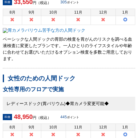
33,550
305
円（税込）
ポイント
8
月
9
月
10
月
11
月
12
月
1
月
ベーシックな人間ドックの胃部の検査を胃がんのリスクを調べる血
液検査に変更したプランです。一人ひとりのライフスタイルや年齢
に合わせてお選びいただけるオプション検査を多数ご用意しており
ます。
女性のための人間ドック
女性専用のフロアで実施
レディースドック(胃バリウム)◆胃カメラ変更可能◆
48,950
445
円（税込）
ポイント
8
月
9
月
10
月
11
月
12
月
1
月