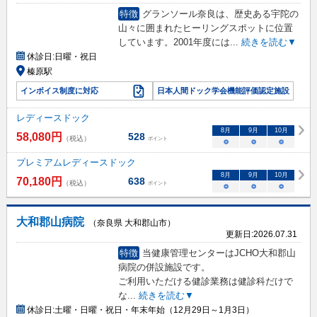
特徴
グランソール奈良は、歴史ある宇陀の
山々に囲まれたヒーリングスポットに位置
しています。2001年度には
...
続きを読む▼
休診日:
日曜・祝日
榛原駅
インボイス制度に対応
日本人間ドック学会機能評価認定施設
レディースドック
8
月
9
月
10
月
58,080
円
528
（税込）
ポイント
○
○
○
プレミアムレディースドック
8
月
9
月
10
月
70,180
円
638
（税込）
ポイント
○
○
○
大和郡山病院
（奈良県 大和郡山市）
更新日:
2026.07.31
特徴
当健康管理センターはJCHO大和郡山
病院の併設施設です。
ご利用いただける健診業務は健診科だけで
な
...
続きを読む▼
休診日:
土曜・日曜・祝日・年末年始（12月29日～1月3日）