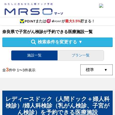
または
が
最大3.5%
貯まる！
奈良県
で
子宮がん検診
が予約できる
医療施設
一覧
検索条件を変更する
▼
施設一覧
プラン一覧
3
全
件中
1
〜
3
件表示
レディースドック（人間ドック＋婦人科
検診）/婦人科検診（乳がん検診、子宮が
ん検診）
を予約できる
医療施設