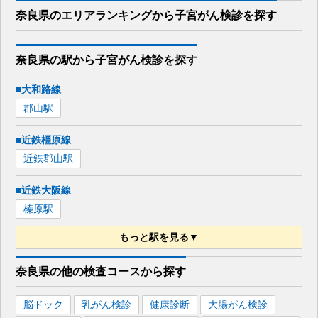
奈良県
のエリア
ランキング
から
子宮がん検診
を探す
奈良県
の駅から
子宮がん検診を
探す
■大和路線
郡山
駅
■近鉄橿原線
近鉄郡山
駅
■近鉄大阪線
榛原
駅
もっと駅を見る▼
■近鉄田原本線
奈良県
の
他の
検査コースから探す
箸尾
駅
脳ドック
乳がん検診
健康診断
大腸がん検診