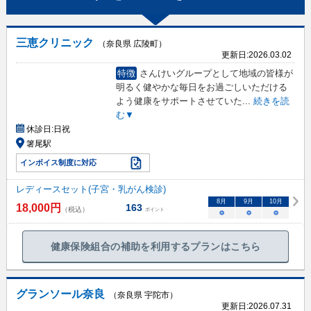
三恵クリニック
（奈良県 広陵町）
更新日:
2026.03.02
特徴
さんけいグループとして地域の皆様が
明るく健やかな毎日をお過ごしいただける
よう健康をサポートさせていた
...
続きを読
む▼
休診日:
日祝
箸尾駅
インボイス制度に対応
レディースセット(子宮・乳がん検診)
8
月
9
月
10
月
18,000
円
163
（税込）
ポイント
○
○
○
健康保険組合の補助を利用するプランはこちら
グランソール奈良
（奈良県 宇陀市）
更新日:
2026.07.31