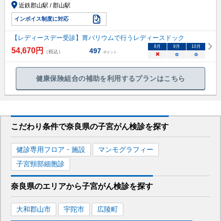
近鉄郡山駅 / 郡山駅
インボイス制度に対応
【レディースデー受診】胃バリウムで行うレディースドック
8
月
9
月
10
月
54,670
円
497
（税込）
ポイント
×
○
○
健康保険組合の補助を利用するプランはこちら
こだわり条件で
奈良県
の子宮がん検診を
探す
健診専用フロア・施設
マンモグラフィー
子宮頸部細胞診
奈良県
のエリアから
子宮がん検診を
探す
大和郡山市
宇陀市
広陵町