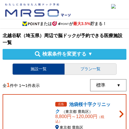
または
が
最大3.5%
貯まる！
北越谷駅（埼玉県）周辺
で
脳ドック
が予約できる
医療施設
一覧
検索条件を変更する
▼
施設一覧
プラン一覧
1
全
件中
1
〜
1
件表示
池袋桜十字クリニッ
広告
ク
（
東京都
豊島区
）
8,800
円～
120,000
円
（税
込）
東京都 豊島区