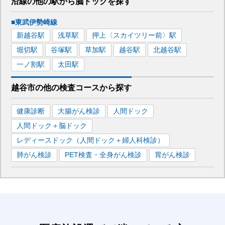
沿線の他の駅から
脳ドックを
探す
■東武伊勢崎線
新越谷
駅
浅草
駅
押上〈スカイツリー前〉
駅
堀切
駅
谷塚
駅
草加
駅
越谷
駅
北越谷
駅
一ノ割
駅
太田
駅
越谷市
の
他の
検査コースから探す
健康診断
大腸がん検診
人間ドック
人間ドック＋脳ドック
レディースドック（人間ドック＋婦人科検診）
肺がん検診
PET検査・全身がん検診
胃がん検診