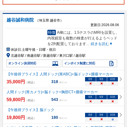
越谷誠和病院
（埼玉県 越谷市）
更新日:
2026.08.06
特徴
A棟には、1.5テスラのMRIを設置し、
内視鏡室も複数の検査が行えるようベッド
を2列配置しております
...
続きを読む▼
休診日:
土曜午後・日曜・祝日
北越谷駅 / 南越谷駅 / 新越谷駅 / 東川口駅 / 越谷駅
オンライン決済対応
インボイス制度に対応
【午後得プライス】人間ドック(胃ABC)+脳ドック+腫瘍マーカー
8
月
9
月
10
月
35,000
円
318
（税込）
ポイント
×
×
×
人間ドック(胃カメラ)+脳ドック+胸部CT+腫瘍マーカー
8
月
9
月
10
月
59,800
円
543
（税込）
ポイント
×
×
×
【午後得プライス】脳ドック
8
月
9
月
10
月
19,800
円
180
（税込）
ポイント
×
×
○