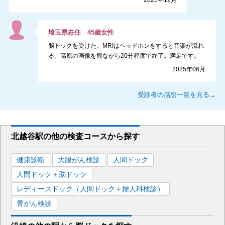
2025年12月
埼玉県
在住
45
歳
女性
脳ドックを受けた。MRIはヘッドホンをすると音楽が流れ
る。高原の画像を観ながら20分程度で終了。満足です。
2025年06月
受診者の感想一覧を見る→
北越谷駅
の
他の
検査コースから探す
健康診断
大腸がん検診
人間ドック
人間ドック＋脳ドック
レディースドック（人間ドック＋婦人科検診）
胃がん検診