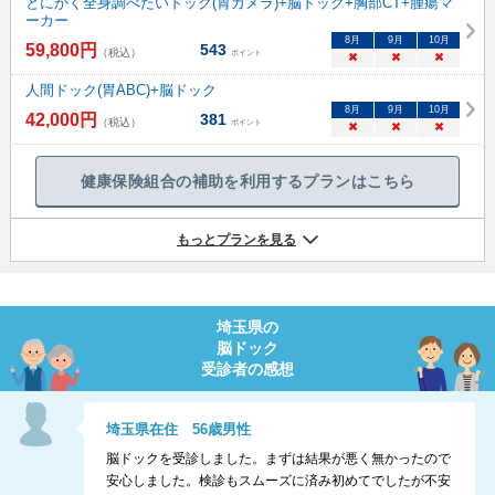
とにかく全身調べたいドック(胃カメラ)+脳ドック+胸部CT+腫瘍マ
ーカー
8
月
9
月
10
月
59,800
円
543
（税込）
ポイント
×
×
×
人間ドック(胃ABC)+脳ドック
8
月
9
月
10
月
42,000
円
381
（税込）
ポイント
×
×
×
健康保険組合の補助を利用するプランはこちら
もっとプランを見る
埼玉県
の
脳ドック
受診者の感想
埼玉県
在住
56
歳
男性
脳ドックを受診しました。まずは結果が悪く無かったので
安心しました。検診もスムーズに済み初めてでしたが不安