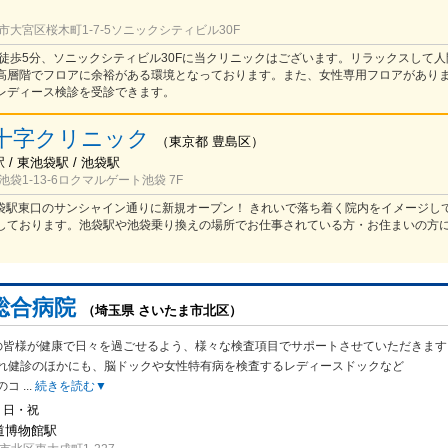
大宮区桜木町1-7-5ソニックシティビル30F
り徒歩5分、ソニックシティビル30Fに当クリニックはございます。リラックスして
高層階でフロアに余裕がある環境となっております。また、女性専用フロアがあり
レディース検診を受診できます。
十字クリニック
（
東京都
豊島区
）
/ 東池袋駅 / 池袋駅
袋1-13-6ロクマルゲート池袋 7F
】池袋駅東口のサンシャイン通りに新規オープン！ きれいで落ち着く院内をイメージし
しております。池袋駅や池袋乗り換えの場所でお仕事されている方・お住まいの方
総合病院
（埼玉県 さいたま市北区）
の皆様が健康で日々を過ごせるよう、様々な検査項目でサポートさせていただきます
れ健診のほかにも、脳ドックや女性特有病を検査するレディースドックなど
のコ
...
続きを読む▼
・日・祝
鉄道博物館駅