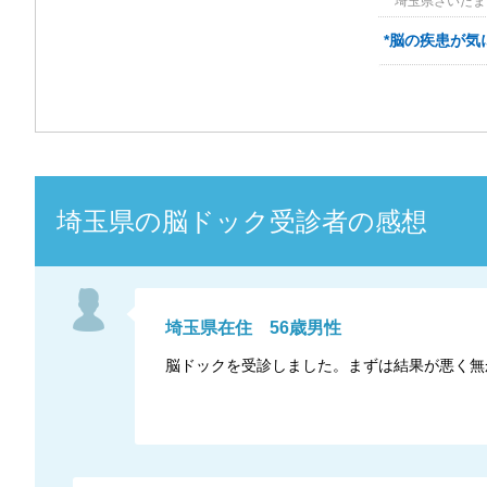
埼玉県さいたま市
*脳の疾患が気
埼玉県
の
脳ドック
受診者の感想
埼玉県
在住
56
歳
男性
脳ドックを受診しました。まずは結果が悪く無