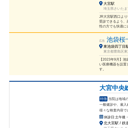
大宮駅
埼玉県さいたま市
JR大宮駅西口よ
受診できるよう、
性の方でも快適に
池袋桜
広告
東池袋四丁目駅 
東京都豊島区東池
【2023年9月
い医療機器を設置
す。
大宮中央
特徴
当院は地域
一般健診
や、雇入
様々な検査内容で
休診日:
土午後
北大宮駅 / 