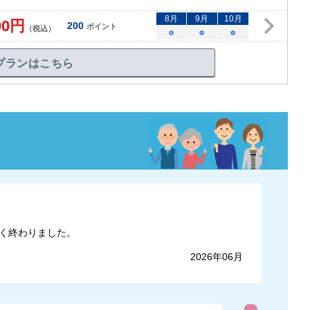
8
月
9
月
10
月
00
円
200
ポイント
（税込）
○
○
○
プランはこちら
く終わりました。
2026年06月