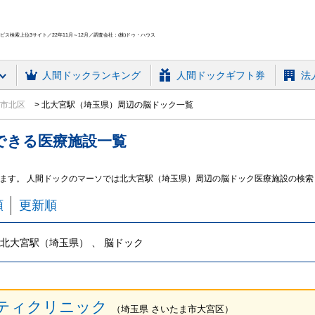
ス検索上位3サイト／22年11月～12月／調査会社：(株)ドゥ・ハウス
人間ドック
ランキング
人間ドックギフト券
法
ま市北区
北大宮駅（埼玉県）周辺の脳ドック一覧
できる
医療施設
一覧
ます。 人間ドックのマーソでは北大宮駅（埼玉県）周辺の脳ドック医療施設の検索
順
更新順
北大宮駅（埼玉県） 、 脳ドック
ティクリニック
（
埼玉県
さいたま市大宮区
）