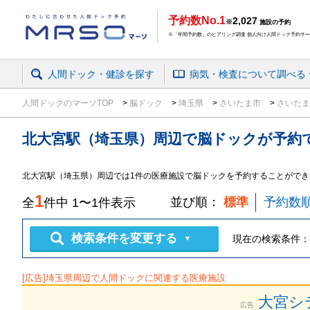
予約数No.1
2,027
※
施設の予約
※「年間予約数」のヒアリング調査 個人向け人間ドック予約サービ
人間ドック・健診を探す
病気・検査
について
調べる
人間ドックのマーソTOP
脳ドック
埼玉県
さいたま市
さいた
北大宮駅（埼玉県）周辺
で
脳ドック
が予約
北大宮駅（埼玉県）周辺では1件の医療施設で脳ドックを予約することができ
1
並び順：
標準
予約数
全
件中
1
〜
1
件表示
検索条件を変更する
現在の検索条件：
▼
[広告]
埼玉県
周辺で人間ドックに関連する医療施設
大宮シ
広告