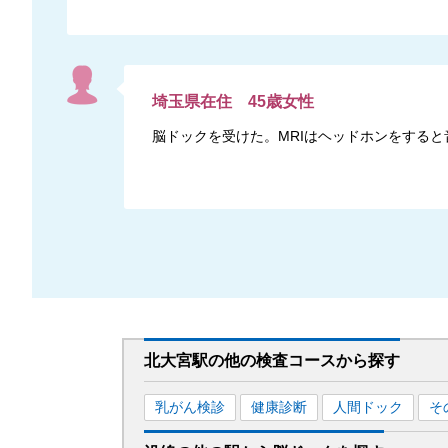
埼玉県
在住
45
歳
女性
脳ドックを受けた。MRIはヘッドホンをする
北大宮駅
の
他の
検査コースから探す
乳がん検診
健康診断
人間ドック
そ