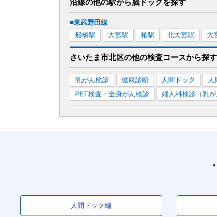
沿線の他の駅から
脳ドックを
探す
■東武野田線
船橋
駅
大宮
駅
柏
駅
北大宮
駅
大
さいたま市北区
の
他の
検査コースから探す
乳がん検診
健康診断
人間ドック
人
PET検査・全身がん検診
婦人科検診（乳が
人間ドック編