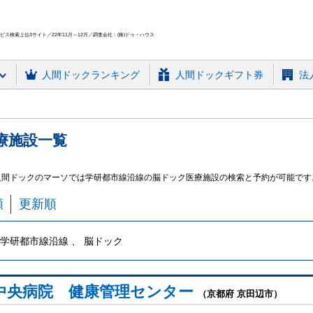
ス検索上位3サイト／22年11月～12月／調査会社：(株)ドゥ・ハウス
人間ドック
ランキング
人間ドックギフト券
法
療施設
一覧
人間ドックのマーソでは学研都市線沿線の脳ドック医療施設の検索と予約が可能です
順
更新順
学研都市線沿線 、 脳ドック
中央病院 健康管理センター
（京都府 京田辺市）