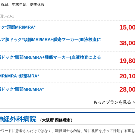
、祝日、年末年始、夏季休暇
-23-1
15,0
*頭部MRI/MRA*
ア脳ドック*頭部MRI/MRA+腫瘍マーカー(血液検査に
38,0
ドック*頭部MRI/MRA+腫瘍マーカー(血液検査による
19,8
20,1
RI/MRA+頚部MRA*
28,0
ック*頭部MRI/MRA*
もっとプランを見る
神経外科病院
（大阪府 四條畷市）
ーワードに患者さんだけではなく、職員同士も勿論、皆に礼節を持って行動する事を