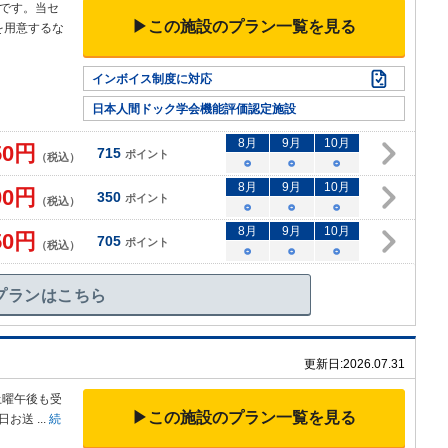
です。当セ
▶この施設のプラン一覧を見る
を用意するな
インボイス制度に対応
日本人間ドック学会機能評価認定施設
8
月
9
月
10
月
50
円
715
ポイント
（税込）
○
○
○
8
月
9
月
10
月
00
円
350
ポイント
（税込）
○
○
○
8
月
9
月
10
月
50
円
705
ポイント
（税込）
○
○
○
プランはこちら
更新日:
2026.07.31
土曜午後も
受
▶この施設のプラン一覧を見る
日お送
...
続