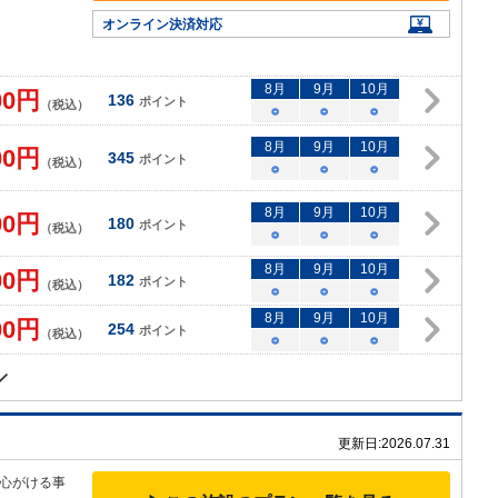
オンライン決済対応
8
月
9
月
10
月
00
円
136
ポイント
（税込）
○
○
○
8
月
9
月
10
月
00
円
345
ポイント
（税込）
○
○
○
8
月
9
月
10
月
00
円
180
ポイント
（税込）
○
○
○
8
月
9
月
10
月
00
円
182
ポイント
（税込）
○
○
○
8
月
9
月
10
月
00
円
254
ポイント
（税込）
○
○
○
更新日:
2026.07.31
心がける事