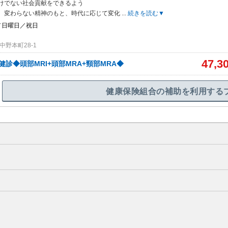
けでない社会貢献をできるよう
。変わらない精神のもと、時代に応じて変化
...
続きを読む▼
／日曜日／祝日
野本町28-1
47,3
健診◆頭部MRI+頭部MRA+頸部MRA◆
健康保険組合の補助を利用する