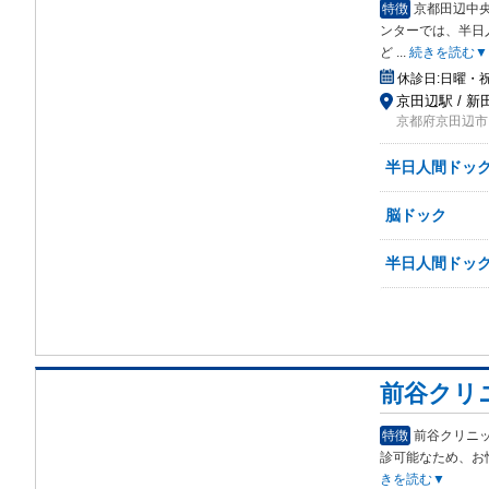
特徴
京都田辺中
ンタ
ーでは、半日
ど
...
続きを読む▼
休診日:
日曜・
京田辺駅 / 新
京都府京田辺市田
半日人間ドック
脳ドック
半日人間ドック
前谷クリ
特徴
前谷クリニッ
診可能なため、お
きを読む▼