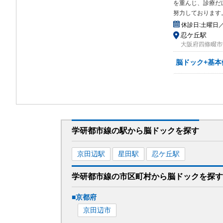
を重
んじ、診療だ
努力しております
休診日:
土曜日
忍ケ丘駅
大阪府四條畷市中
脳ドック+基本
学研都市線
の駅から
脳ドックを
探す
京田辺
駅
星田
駅
忍ケ丘
駅
学研都市線
の市区町村から
脳ドックを
探す
■
京都府
京田辺市