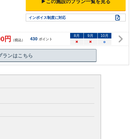
▶この施設のプラン一覧を見る
インボイス制度に対応
8
月
9
月
10
月
00
円
430
ポイント
（税込）
×
×
○
プランはこちら