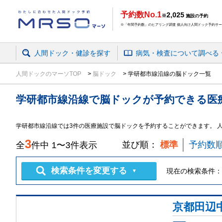
予約数No.1
2,025
※
施設の予約
※「年間予約数」のヒアリング調査 個人向け人間ドック予約サービ
人間ドック・健診を探す
病気・検査
について
調べる
人間ドックのマーソTOP
脳ドック
学研都市線沿線の脳ドック一覧
学研都市線沿線
で
脳ドック
が予約できる
医
学研都市線沿線では3件の医療施設で脳ドックを予約することができます。 
3
並び順：
標準
予約数
全
件中
1
〜
3
件表示
検索条件を変更する
現在の検索条件：
▼
京都田辺