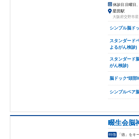
休診日:
日曜日
星田駅
大阪府交野市星田5
シンプル脳ドック
スタンダードペ
よるがん検診)
スタンダード脳
がん検診)
脳ドック*頭部M
シンプルペア脳ド
畷生会脳
特徴
「徳」をキ