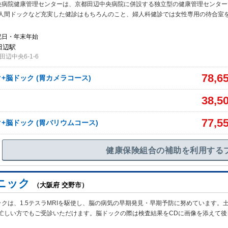
央病院健康管理センターは、京都田辺中央病院に併設する独立型の健康管理センター
人間ドックなど充実した健診はもちろんのこと、婦人科健診では女性専用の待合室
祝日・年末年始
田辺駅
辺中央6-1-6
78,6
+脳ドック (胃カメラコース)
38,5
77,5
+脳ドック (胃バリウムコース)
健康保険組合の補助を利用する
ニック
（大阪府 交野市）
クは、1.5テスラMRIを駆使し、脳の病気の早期発見・早期予防に努めています。
忙しい方でもご受診いただけます。脳ドックの際は検査結果をCDに画像を添えて後