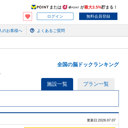
または
が
最大3.5%
貯まる！
ログイン
無料会員登録
人のお客様へ
よくあるご質問
全国の脳ドックランキング
。
施設一覧
プラン一覧
更新日:
2026.07.07