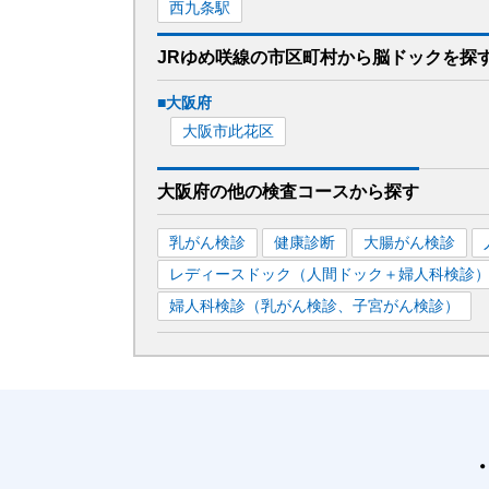
西九条
駅
JRゆめ咲線
の市区町村から
脳ドックを
探
■
大阪府
大阪市此花区
大阪府
の
他の
検査コースから探す
乳がん検診
健康診断
大腸がん検診
レディースドック（人間ドック＋婦人科検診
婦人科検診（乳がん検診、子宮がん検診）