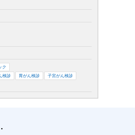
ック
ん検診
胃がん検診
子宮がん検診