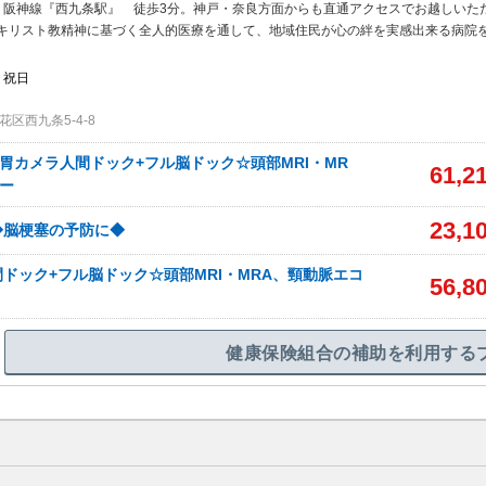
・阪神線『西九条駅』 徒歩3分。神戸・奈良方面からも直通アクセスでお越しいた
キリスト教精神に基づく全人的医療を通して、地域住民が心の絆を実感出来る病院
・祝日
区西九条5-4-8
*胃カメラ人間ドック+フル脳ドック☆頭部MRI・MR
61,2
ー
23,1
◆脳梗塞の予防に◆
ドック+フル脳ドック☆頭部MRI・MRA、頸動脈エコ
56,8
健康保険組合の補助を利用する