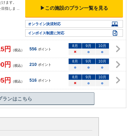
だけます。
▶この施設のプラン一覧を見る
を目指しま
...
オンライン決済対応
インボイス制度に対応
8
月
9
月
10
月
15
円
556
ポイント
（税込）
×
○
○
8
月
9
月
10
月
00
円
210
ポイント
（税込）
○
○
○
8
月
9
月
10
月
05
円
516
ポイント
（税込）
×
○
○
プランはこちら