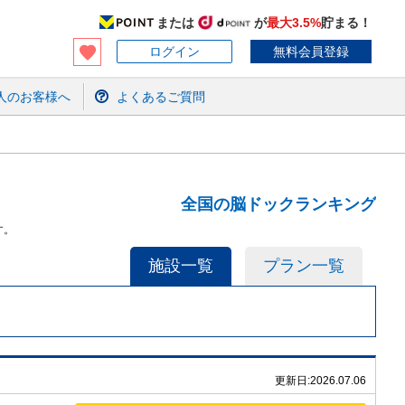
または
が
最大3.5%
貯まる！
ログイン
無料会員登録
人のお客様へ
よくあるご質問
全国の脳ドックランキング
す。
施設一覧
プラン一覧
更新日:
2026.07.06