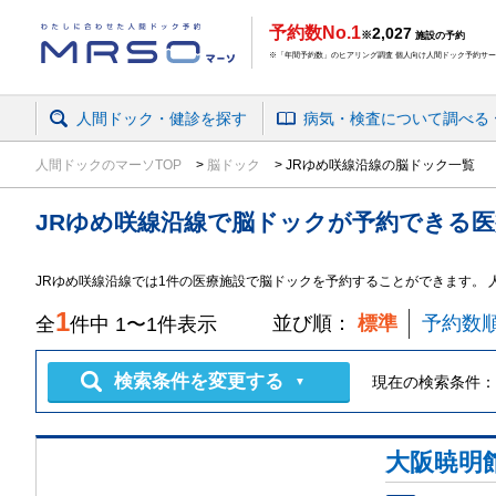
予約数No.1
2,027
※
施設の予約
※「年間予約数」のヒアリング調査 個人向け人間ドック予約サービ
人間ドック・健診を探す
病気・検査
について
調べる
人間ドックのマーソTOP
脳ドック
JRゆめ咲線沿線の脳ドック一覧
JRゆめ咲線沿線
で
脳ドック
が予約できる
医
JRゆめ咲線沿線では1件の医療施設で脳ドックを予約することができます。
1
並び順：
標準
予約数
全
件中
1
〜
1
件表示
検索条件を変更する
現在の検索条件：
▼
大阪暁明