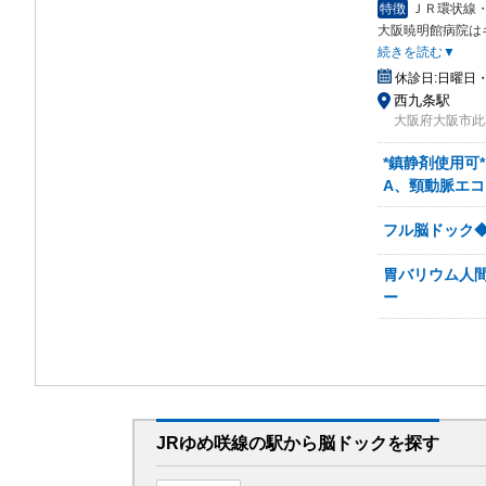
特徴
ＪＲ環状線
大阪暁明館病院は
続きを読む▼
休診日:
日曜日
西九条駅
大阪府大阪市此花
*鎮静剤使用可
A、頸動脈エコ
フル脳ドック
胃バリウム人間
ー
JRゆめ咲線
の駅から
脳ドックを
探す