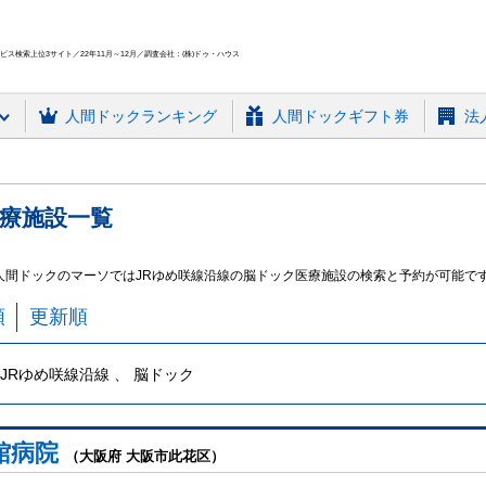
ス検索上位3サイト／22年11月～12月／調査会社：(株)ドゥ・ハウス
人間ドック
ランキング
人間ドックギフト券
法
療施設
一覧
 人間ドックのマーソではJRゆめ咲線沿線の脳ドック医療施設の検索と予約が可能で
順
更新順
JRゆめ咲線沿線 、 脳ドック
館病院
（大阪府 大阪市此花区）