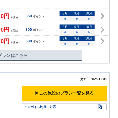
8
月
9
月
10
月
00
円
350
ポイント
（税込）
○
○
○
8
月
9
月
10
月
00
円
300
ポイント
（税込）
○
○
○
8
月
9
月
10
月
00
円
500
ポイント
（税込）
○
○
○
プランはこちら
更新日:
2025.11.06
▶この施設のプラン一覧を見る
インボイス制度に対応