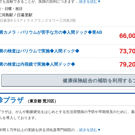
でも貢献できることが、医師の冥利につきます
...
続きを読む▼
後・日曜・祝日
三河島駅 / 日暮里駅
日暮里6-1-1アトラスブランズタワー三河島2階
胃カメラ・バリウムが苦手な方の◆人間ドック◆胃AB
66,0
73,7
】胃の検査はバリウムで実施◆人間ドック◆
79,2
】胃の検査は内視鏡で実施◆人間ドック◆
健康保険組合の補助を利用する
診プラザ
（東京都 荒川区）
プラザは、がんや動脈硬化をはじめとする生活習慣病の予防や早期発見のために、最
ムを導入しております。
年間１万件以上の実績を誇る消化器専門病院の
...
続きを読む▼