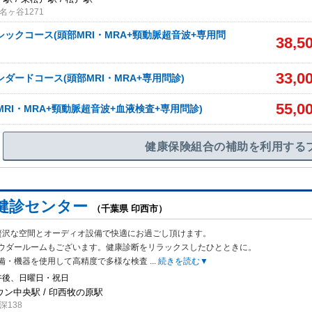
ヶ谷1271
シックコース(頭部MRI・MRA+頸動脈超音波+専用問
38,5
33,0
ンダードコース(頭部MRI・MRA+専用問診)
55,0
MRI・MRA+頸動脈超音波+血液検査+専用問診)
健康保険組合の補助を利用する
健診センター
（千葉県 印西市）
贅沢な空間とオーディオ設備で快適にお過ごし頂けます。
ウダールームもござ
います。健康診断をリラックスしたひとときに。
備・機器を使用して高精度で多様な検査
...
続きを読む▼
午後、日曜日・祝日
ン中央駅 / 印西牧の原駅
深138