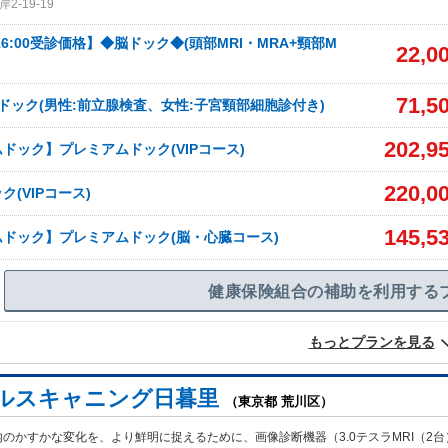
-19-19
45/16:00受診価格】◆脳ドック◆(頭部MRI・MRA+頸部M
22,0
71,5
ドック(男性:前立腺検査、女性:子宮頸部細胞診付き)
202,9
ドック】プレミアムドック(VIPコース)
220,0
(VIPコース)
145,5
ドック】プレミアムドック(脳・心臓コース)
健康保険組合の補助を利用する
もっとプランを見る
ルスキャニング日暮里
（東京都 荒川区）
のかすかな変化を、より鮮明に捉えるために、画像診断機器（3.0テスラMRI（2台