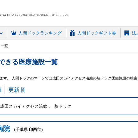
ス検索上位3サイト／22年11月～12月／調査会社：(株)ドゥ・ハウス
人間ドック
ランキング
人間ドックギフト券
法
ク一覧
できる
医療施設
一覧
ます。 人間ドックのマーソでは成田スカイアクセス沿線の脳ドック医療施設の検索
順
更新順
成田スカイアクセス沿線 、 脳ドック
病院
（千葉県 印西市）