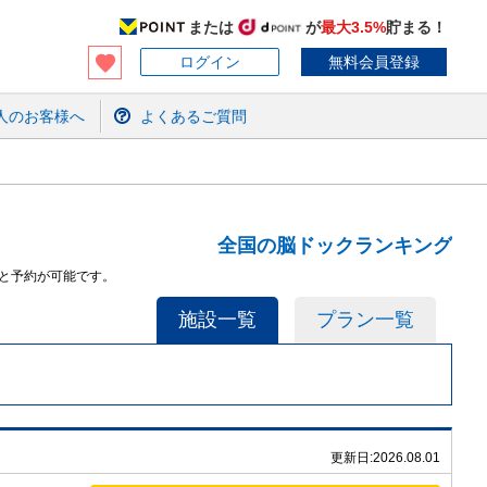
または
が
最大3.5%
貯まる！
ログイン
無料会員登録
人のお客様へ
よくあるご質問
全国の脳ドックランキング
と予約が可能です。
施設一覧
プラン一覧
更新日:
2026.08.01