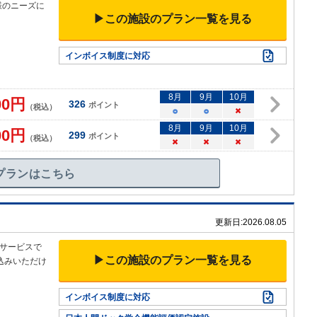
様のニーズに
▶この施設のプラン一覧を見る
インボイス制度に対応
8
月
9
月
10
月
00
円
326
ポイント
（税込）
○
○
×
8
月
9
月
10
月
00
円
299
ポイント
（税込）
×
×
×
プランはこちら
更新日:
2026.08.05
サービスで
▶この施設のプラン一覧を見る
込みいただけ
インボイス制度に対応