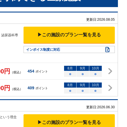
更新日:
2026.08.05
▶この施設のプラン一覧を見る
。泌尿器科専
インボイス制度に対応
8
月
9
月
10
月
00
円
454
ポイント
（税込）
○
○
○
8
月
9
月
10
月
00
円
409
ポイント
（税込）
○
○
○
更新日:
2026.06.30
という理念
▶この施設のプラン一覧を見る