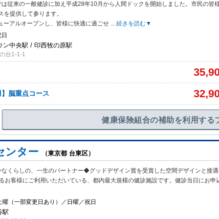
では従来の一般健診に加え平成28年10月から人間ドックを開始しました。市民の皆
スを提供して参ります。
リニューアルオープンし、皆様に快適に過ごせ
...
続きを読む▼
祝日
ン中央駅 / 印西牧の原駅
台1-1-1
35,9
32,9
用】脳重点コース
健康保険組合の補助を利用する
センター
（東京都 台東区）
かなくらしの、一生のパートナー◆グッドデザイン賞を受賞した空間デザインと接遇
えるお客様にご利用いただいている、都内最大規模の健診施設です。健診当日にお申
4土曜（一部変更日あり）／日曜／祝日
谷駅