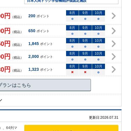
日本人間ドック学会機能評価認定施設
8
月
9
月
10
月
00
円
200
ポイント
（税込）
○
○
○
8
月
9
月
10
月
00
円
650
ポイント
（税込）
○
○
○
8
月
9
月
10
月
50
円
1,845
ポイント
（税込）
○
○
○
8
月
9
月
10
月
00
円
2,000
ポイント
（税込）
○
○
○
8
月
9
月
10
月
30
円
1,323
ポイント
（税込）
×
×
○
プランはこちら
更新日:
2026.07.31
）、64
列マ