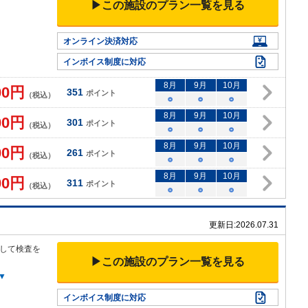
▶この施設のプラン一覧を見る
オンライン決済対応
インボイス制度に対応
8
月
9
月
10
月
00
円
351
ポイント
（税込）
○
○
○
8
月
9
月
10
月
00
円
301
ポイント
（税込）
○
○
○
8
月
9
月
10
月
00
円
261
ポイント
（税込）
○
○
○
8
月
9
月
10
月
00
円
311
ポイント
（税込）
○
○
○
更新日:
2026.07.31
して検査を
▶この施設のプラン一覧を見る
▼
インボイス制度に対応