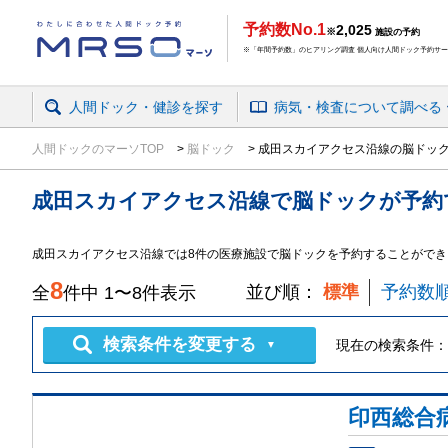
予約数No.1
2,025
※
施設の予約
※「年間予約数」のヒアリング調査 個人向け人間ドック予約サービ
人間ドック・健診を探す
病気・検査
について
調べる
人間ドックのマーソTOP
脳ドック
成田スカイアクセス沿線の脳ドッ
成田スカイアクセス沿線
で
脳ドック
が予約
成田スカイアクセス沿線では8件の医療施設で脳ドックを予約することができ
8
並び順：
標準
予約数
全
件中
1
〜
8
件表示
検索条件を変更する
現在の検索条件：
▼
印西総合