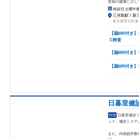
皆様の健康に少し
休診日:
土曜午
三河島駅 / 新
東京都荒川区東
【脳MR付き】
C検査
【脳MR付き
【脳MR付き
日暮里健
特徴
日暮里健診
ック
・健診システ
また、内視鏡件数