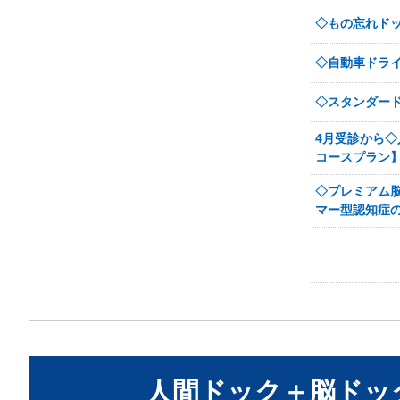
◇もの忘れド
◇自動車ドラ
◇スタンダー
4月受診から◇
コースプラン
◇プレミアム脳
マー型認知症の
人間ドック＋脳ドッ