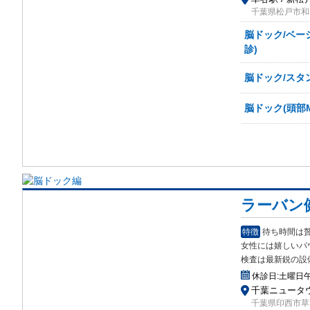
千葉県松戸市和名
脳ドック/ベー
診)
脳ドック/スタ
脳ドック(頭部
ラーバン
特徴
待ち時間は
女性には嬉しいパ
検査は最新鋭の設
休診日:
土曜日
千葉ニュータウ
千葉県印西市草