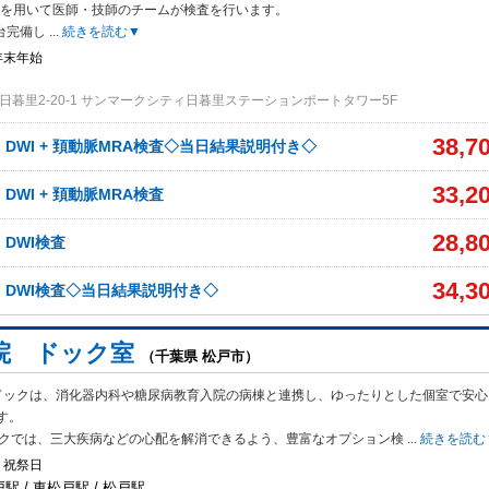
）を用いて医師・技師のチームが検査を行います。
2台完備し
...
続きを読む▼
年末年始
日暮里2-20-1 サンマークシティ日暮里ステーションポートタワー5F
38,7
、DWI + 頚動脈MRA検査◇当日結果説明付き◇
33,2
、DWI + 頚動脈MRA検査
28,8
、DWI検査
34,3
A、DWI検査◇当日結果説明付き◇
院 ドック室
（千葉県 松戸市）
ドックは、消化器内科や糖尿病教育入院の病棟と連携し、ゆったりとした個室で安心
す。
ックでは、三大疾病などの心配を解消できるよう、豊富なオプション検
...
続きを読む
・祝祭日
戸駅 / 東松戸駅 / 松戸駅