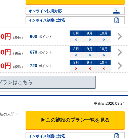
オンライン決済対応
インボイス制度に対応
8
月
9
月
10
月
00
円
600
ポイント
（税込）
○
○
○
8
月
9
月
10
月
00
円
670
ポイント
（税込）
○
○
○
8
月
9
月
10
月
00
円
720
ポイント
（税込）
×
×
×
プランはこちら
更新日:
2026.03.24
新の人間ド
▶この施設のプラン一覧を見る
インボイス制度に対応