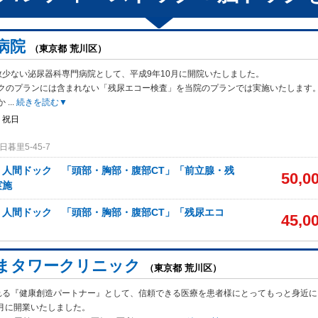
病院
（東京都 荒川区）
数少ない泌尿器科専門病院として、平成9年10月に開院いたしました。
クの
プランには含まれない「残尿エコー検査」を当院のプランでは実施いたします
か
...
続きを読む▼
・祝日
暮里5-45-7
】人間ドック 「頭部・胸部・腹部CT」「前立腺・残
50,0
実施
】人間ドック 「頭部・胸部・腹部CT」「残尿エコ
45,0
まタワークリニック
（東京都 荒川区）
れる『健康創造パートナー』として、信頼できる医療を患者様にとってもっと身近に
1月に開業いたしました。