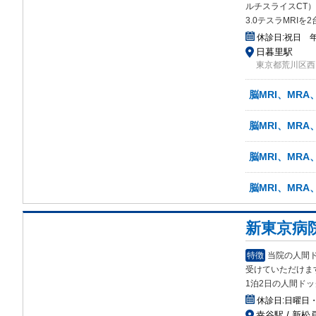
ルチスライスCT
3.0テスラMRIを
休診日:
祝日 
日暮里駅
東京都荒川区西
脳MRI、MRA
脳MRI、MRA
脳MRI、MRA
脳MRI、MR
新東京病
特徴
当院の人間
受け
ていただけま
1泊2日の人間ド
休診日:
日曜日
幸谷駅 / 新松