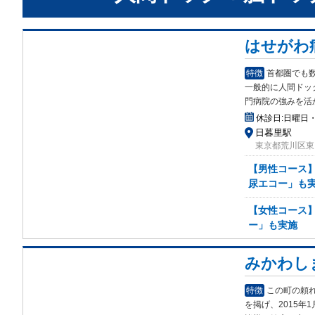
はせがわ
特徴
首都圏でも
一般的に人間ドッ
門病院の強みを活
休診日:
日曜日
日暮里駅
東京都荒川区東日
【男性コース
尿エコー」も
【女性コース
ー」も実施
みかわし
特徴
この町の頼
を掲
げ、2015年