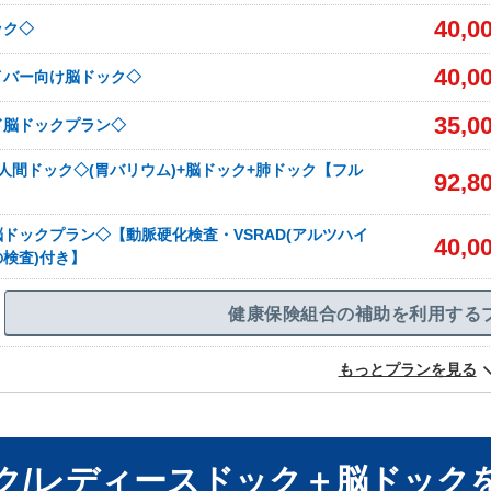
40,0
ック◇
40,0
イバー向け脳ドック◇
35,0
ド脳ドックプラン◇
人間ドック◇(胃バリウム)+脳ドック+肺ドック【フル
92,8
】
ドックプラン◇【動脈硬化検査・VSRAD(アルツハイ
40,0
検査)付き】
健康保険組合の補助を利用する
もっとプランを見る
ク/レディースドック＋脳ドック