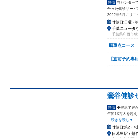
特徴
当センター
合った健診サービ
2022年6月に
休診日:
日曜・
千葉ニュータウ
千葉県印西市牧の
脳重点コース
【直前予約専
鶯谷健診
特徴
◆健康で豊
年間
13万人を超
...
続きを読む▼
休診日:
第2・
日暮里駅 / 鶯