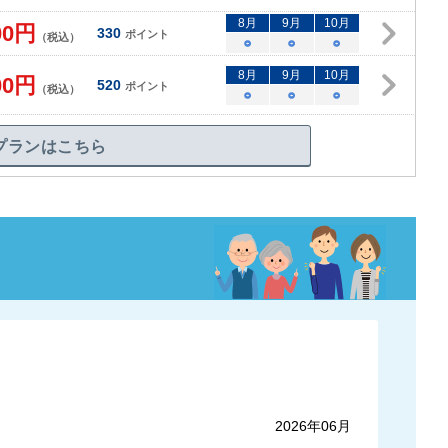
8
月
9
月
10
月
00
円
330
ポイント
（税込）
○
○
○
8
月
9
月
10
月
00
円
520
ポイント
（税込）
○
○
○
プランはこちら
2026年06月