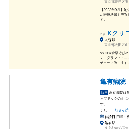
東京都豊島区東池
【2023年9月
い医療機器を設置
す。
Kクリ
広告
大森駅
東京都大田区山王2
<<JR大森駅 徒
ンモグラフィ・エ
チェック致します
亀有病院
特徴
亀有病院は
人間ドックの他
に
す。
また、
...
続きを読
休診日:
日曜・
亀有駅
東京都葛飾区亀有3