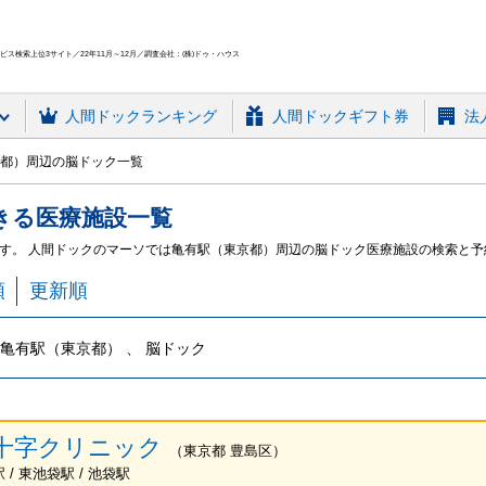
ス検索上位3サイト／22年11月～12月／調査会社：(株)ドゥ・ハウス
人間ドック
ランキング
人間ドックギフト券
法
都）周辺の脳ドック一覧
きる
医療施設
一覧
す。 人間ドックのマーソでは亀有駅（東京都）周辺の脳ドック医療施設の検索と予
順
更新順
亀有駅（東京都） 、 脳ドック
十字クリニック
（
東京都
豊島区
）
/ 東池袋駅 / 池袋駅