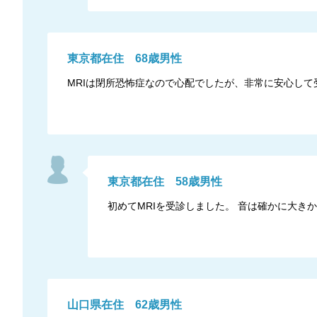
東京都
在住
68
歳
男性
MRIは閉所恐怖症なので心配でしたが、非常に安心して
東京都
在住
58
歳
男性
初めてMRIを受診しました。 音は確かに大
山口県
在住
62
歳
男性