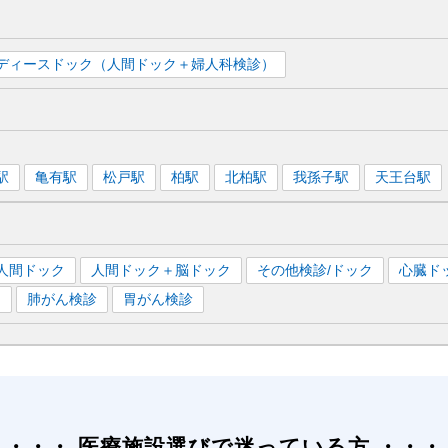
ディースドック（人間ドック＋婦人科検診）
駅
亀有
駅
松戸
駅
柏
駅
北柏
駅
我孫子
駅
天王台
駅
人間ドック
人間ドック＋脳ドック
その他検診/ドック
心臓ド
）
肺がん検診
胃がん検診
医療施設選びで迷っている方