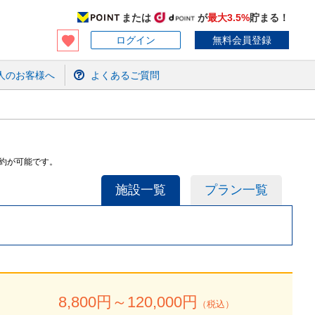
または
が
最大3.5%
貯まる！
ログイン
無料会員登録
人のお客様へ
よくあるご質問
約が可能です。
施設一覧
プラン一覧
8,800
円～
120,000
円
（税込）