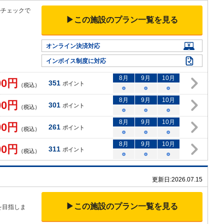
ルチェックで
▶この施設のプラン一覧を見る
オンライン決済対応
インボイス制度に対応
8
月
9
月
10
月
00
円
351
ポイント
（税込）
○
○
○
8
月
9
月
10
月
00
円
301
ポイント
（税込）
○
○
○
8
月
9
月
10
月
00
円
261
ポイント
（税込）
○
○
○
8
月
9
月
10
月
00
円
311
ポイント
（税込）
○
○
○
更新日:
2026.07.15
▶この施設のプラン一覧を見る
を目指しま