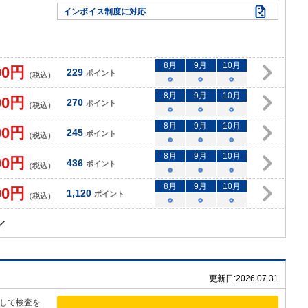
インボイス制度に対応
8
月
9
月
10
月
00
円
229
ポイント
（税込）
○
○
○
8
月
9
月
10
月
00
円
270
ポイント
（税込）
○
○
○
8
月
9
月
10
月
00
円
245
ポイント
（税込）
○
○
○
8
月
9
月
10
月
00
円
436
ポイント
（税込）
○
○
○
8
月
9
月
10
月
00
円
1,120
ポイント
（税込）
○
○
○
更新日:
2026.07.31
して検査を