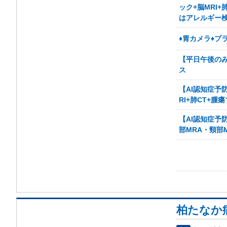
ック+脳MRI
はアレルギー
♦胃カメラ♦プ
【平日午後のみ
ス
【AI認知症予
RI+肺CT+腫
【AI認知症予
部MRA・頸部
柏たなか