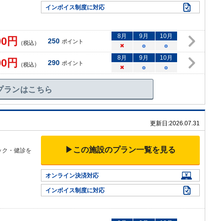
インボイス制度に対応
8
月
9
月
10
月
00
円
250
ポイント
（税込）
×
○
○
8
月
9
月
10
月
00
円
290
ポイント
（税込）
×
○
○
プランはこちら
更新日:
2026.07.31
▶この施設のプラン一覧を見る
ック・健診を
オンライン決済対応
インボイス制度に対応