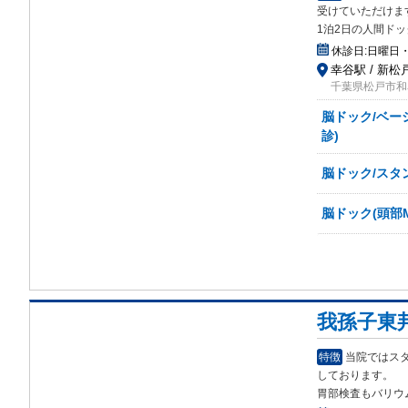
受け
ていただけま
1泊2日の人間ド
休診日:
日曜日
幸谷駅 / 新松
千葉県松戸市和名
脳ドック/ベー
診)
脳ドック/スタ
脳ドック(頭部
我孫子東
特徴
当院ではス
して
おります。
胃部検査もバリウ