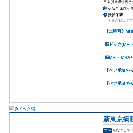
日本脳神経外科学
休診日:
水曜午
我孫子駅
千葉県我孫子市我
【土曜可】MR
脳ドック(MR
脳MRI・MRA
【ペア受診のみ
【ペア受診のみ
新東京病
特徴
当院の人間