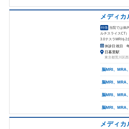
メディカ
特徴
当院では体内
ルチスライスCT
3.0テスラMRIを
休診日:
祝日 
日暮里駅
東京都荒川区西
脳MRI、MRA
脳MRI、MRA
脳MRI、MRA
脳MRI、MR
メディカ