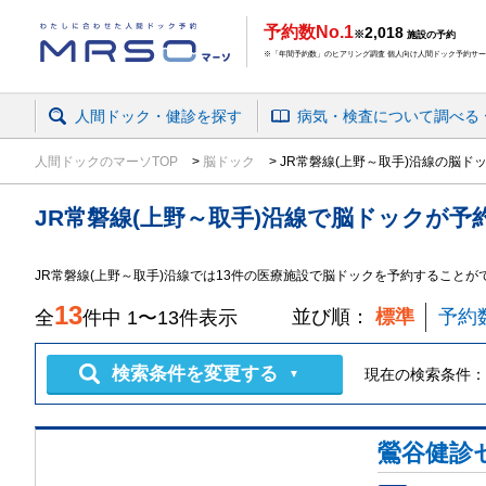
予約数No.1
2,018
※
施設の予約
※「年間予約数」のヒアリング調査 個人向け人間ドック予約サービ
人間ドック・健診を探す
病気・検査
について
調べる
人間ドックのマーソTOP
脳ドック
JR常磐線(上野～取手)沿線の脳ド
JR常磐線(上野～取手)沿線
で
脳ドック
が予
JR常磐線(上野～取手)沿線では13件の医療施設で脳ドックを予約することが
13
並び順：
標準
予約
全
件中
1
〜
13
件表示
検索条件を変更する
現在の検索条件：
▼
鶯谷健診