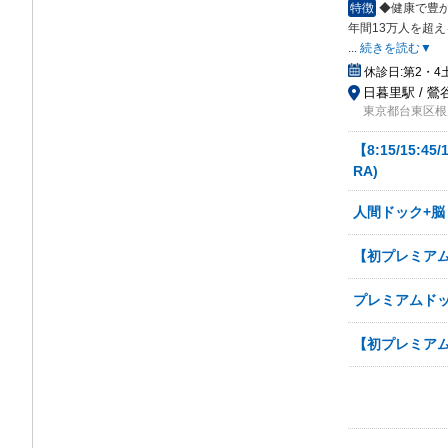
特徴
◆健康で豊
年間
13万人を超
...
続きを読む▼
休診日:
第2・
日暮里駅 / 鶯
東京都台東区根岸2
【8:15/15:
RA)
人間ドック+脳
【初プレミアム
プレミアムドック
【初プレミアム