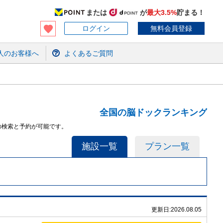
または
が
最大3.5%
貯まる！
ログイン
無料会員登録
人のお客様へ
よくあるご質問
全国の脳ドックランキング
設の検索と予約が可能です。
施設一覧
プラン一覧
更新日:
2026.08.05