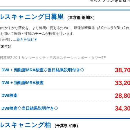
もっとプランを見る
ルスキャニング日暮里
（東京都 荒川区）
のかすかな変化を、より鮮明に捉えるために、画像診断機器（3.0テスラMRI（2台
）を用いて医師・技師のチームが検査を行います。
2台完備し
...
続きを読む▼
年末年始
日暮里2-20-1 サンマークシティ日暮里ステーションポートタワー5F
38,7
、DWI + 頚動脈MRA検査◇当日結果説明付き◇
33,2
、DWI + 頚動脈MRA検査
28,8
、DWI検査
34,3
A、DWI検査◇当日結果説明付き◇
ルスキャニング柏
（千葉県 柏市）