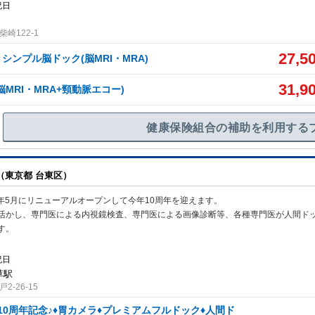
祝日
崎122-1
27,5
シンプル脳ドック(脳MRI・MRA)
31,9
MRI・MRA+頸動脈エコー)
健康保険組合の補助を利用する
（東京都 台東区）
6年5月にリニューアルオープンして今年10周年を迎えます。
活かし、専
門医による内視鏡検査、専門医による画像診断等、各種専門医が人間ド
す。
祝日
草駅
-26-15
10周年記念♪♦胃カメラ♦プレミアムフルドック♦人間ド