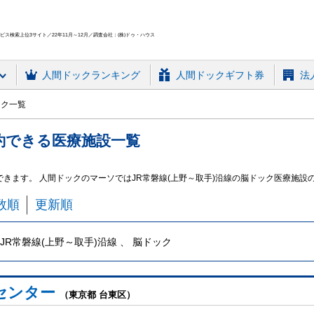
ス検索上位3サイト／22年11月～12月／調査会社：(株)ドゥ・ハウス
人間ドック
ランキング
人間ドックギフト券
法
ック一覧
約できる
医療施設
一覧
できます。 人間ドックのマーソではJR常磐線(上野～取手)沿線の脳ドック医療施
数順
更新順
JR常磐線(上野～取手)沿線 、 脳ドック
センター
（東京都 台東区）