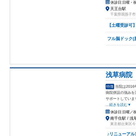
休診日:
日曜・
天王台駅
千葉県我孫子市柴
【土曜受診可】
フル脳ドック(脳
浅草病院
特徴
当院は201
病院併設の強みを
サポートしていま
...
続きを読む▼
休診日:
日曜／
南千住駅 / 浅
東京都台東区今戸2
♪リニューアル