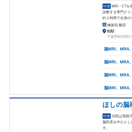
特徴
MRI・C
診断する専門クリ
約２時間で全身の
休診日:
祝日
柏駅
千葉県柏市柏2-8
脳MRI、MRA
脳MRI、MRA
脳MRI、MRA
脳MRI、MR
ほしの脳
特徴
当院は我孫
脳疾患を中心とし
す。