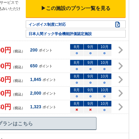
サービスで
▶この施設のプラン一覧を見る
込みいただけ
インボイス制度に対応
日本人間ドック学会機能評価認定施設
8
月
9
月
10
月
00
円
200
ポイント
（税込）
○
○
○
8
月
9
月
10
月
00
円
650
ポイント
（税込）
○
○
○
8
月
9
月
10
月
50
円
1,845
ポイント
（税込）
○
○
○
8
月
9
月
10
月
00
円
2,000
ポイント
（税込）
○
○
○
8
月
9
月
10
月
30
円
1,323
ポイント
（税込）
×
×
○
プランはこちら