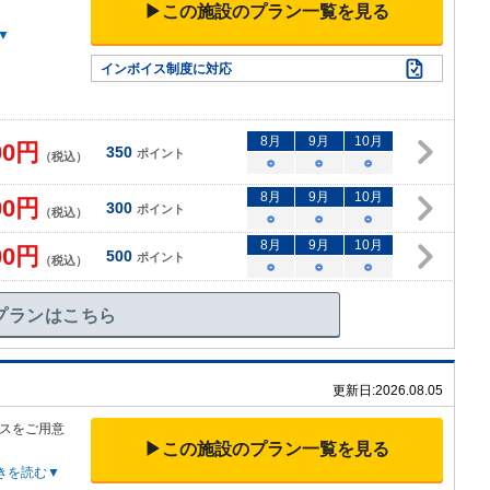
▶この施設のプラン一覧を見る
▼
インボイス制度に対応
8
月
9
月
10
月
00
円
350
ポイント
（税込）
○
○
○
8
月
9
月
10
月
00
円
300
ポイント
（税込）
○
○
○
8
月
9
月
10
月
00
円
500
ポイント
（税込）
○
○
○
プランはこちら
更新日:
2026.08.05
スをご用意
▶この施設のプラン一覧を見る
きを読む▼