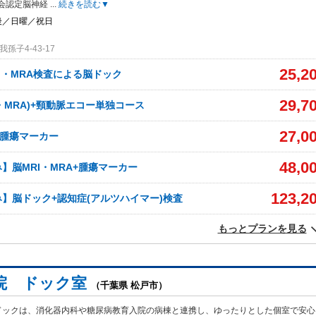
会認定脳神経
...
続きを読む▼
後／日曜／祝日
孫子4-43-17
25,2
I・MRA検査による脳ドック
29,7
I・MRA)+頸動脈エコー単独コース
27,0
+腫瘍マーカー
48,0
】脳MRI・MRA+腫瘍マーカー
123,2
】脳ドック+認知症(アルツハイマー)検査
もっとプランを見る
院 ドック室
（千葉県 松戸市）
ドックは、消化器内科や糖尿病教育入院の病棟と連携し、ゆったりとした個室で安心