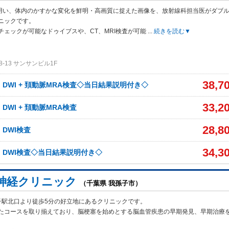
Tを用い、体内のかすかな変化を鮮明・高画質に捉えた画像を、放射線科担当医がダブ
ニックです。
チェックが可能なドゥイブスや、CT、MRI検査が可能
...
続きを読む▼
-13 サンサンビル1F
38,7
、DWI + 頚動脈MRA検査◇当日結果説明付き◇
33,2
、DWI + 頚動脈MRA検査
28,8
、DWI検査
34,3
A、DWI検査◇当日結果説明付き◇
神経クリニック
（千葉県 我孫子市）
子駅北口より徒歩5分の好立地にあるクリニックです。
たコースを取り揃えて
おり、脳梗塞を始めとする脳血管疾患の早期発見、早期治療