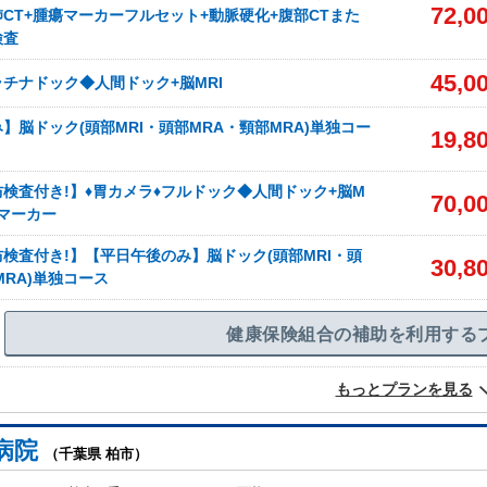
72,0
+肺CT+腫瘍マーカーフルセット+動脈硬化+腹部CTまた
検査
45,0
ラチナドック◆人間ドック+脳MRI
】脳ドック(頭部MRI・頭部MRA・頸部MRA)単独コー
19,8
防検査付き!】♦胃カメラ♦フルドック◆人間ドック+脳M
70,0
瘍マーカー
防検査付き!】【平日午後のみ】脳ドック(頭部MRI・頭
30,8
MRA)単独コース
健康保険組合の補助を利用する
もっとプランを見る
病院
（千葉県 柏市）