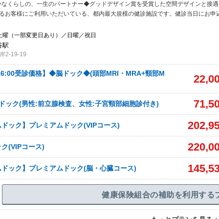
かなくらしの、一生のパートナー◆グッドデザイン賞を受賞した空間デザインと接遇
えるお客様にご利用いただいている、都内最大規模の健診施設です。健診当日にお申
4土曜（一部変更日あり）／日曜／祝日
谷駅
-19-19
45/16:00受診価格】◆脳ドック◆(頭部MRI・MRA+頸部M
22,0
71,5
ドック(男性:前立腺検査、女性:子宮頸部細胞診付き)
202,9
ドック】プレミアムドック(VIPコース)
220,0
(VIPコース)
145,5
ドック】プレミアムドック(脳・心臓コース)
健康保険組合の補助を利用する