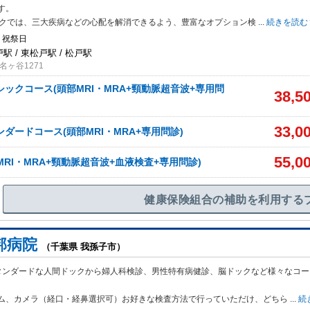
す。
ックでは、三大疾病などの心配を解消できるよう、豊富なオプション検
...
続きを読む
・祝祭日
戸駅 / 東松戸駅 / 松戸駅
ヶ谷1271
シックコース(頭部MRI・MRA+頸動脈超音波+専用問
38,5
33,0
ンダードコース(頭部MRI・MRA+専用問診)
55,0
MRI・MRA+頸動脈超音波+血液検査+専用問診)
健康保険組合の補助を利用する
邦病院
（千葉県 我孫子市）
タンダードな人間ドックから婦人科検診、男性特有病健診、脳ドックなど様々なコー
ム、カメラ（経口・経鼻選択可）お好きな検査方法で行っていただけ、どちら
...
続