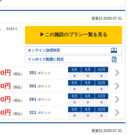
更新日:
2026.07.31
）、64
列マ
▶この施設のプラン一覧を見る
オンライン決済対応
インボイス制度に対応
8
月
9
月
10
月
00
円
351
ポイント
（税込）
○
○
○
8
月
9
月
10
月
00
円
301
ポイント
（税込）
○
○
○
8
月
9
月
10
月
00
円
261
ポイント
（税込）
○
○
○
8
月
9
月
10
月
00
円
311
ポイント
（税込）
○
○
○
更新日:
2026.07.31