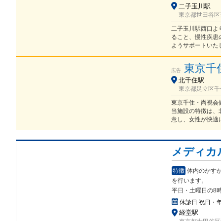
二子玉川駅
東京都世田谷区玉
二子玉川駅西口よ
ること、慢性疾患
ようサポートいた
東京千
広告
北千住駅
東京都足立区千住
東京千住・尚視会
当施設の特徴は、
意し、女性が快適
メディカ
特徴
体内のかすか
を行います。
平日・土曜日の8
休診日:
祝日・
経堂駅