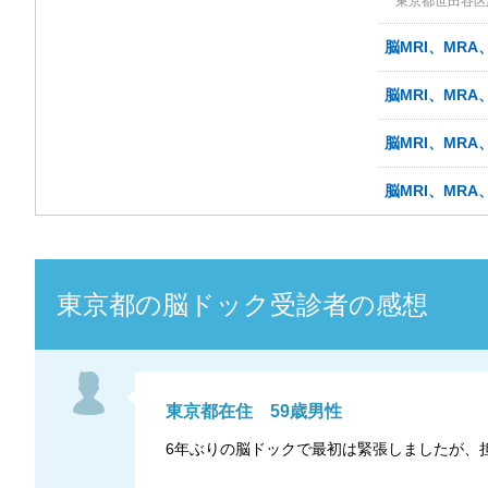
東京都世田谷区経
脳MRI、MRA
脳MRI、MRA
脳MRI、MRA
脳MRI、MR
東京都
の
脳ドック
受診者の感想
東京都
在住
59
歳
男性
6年ぶりの脳ドックで最初は緊張しましたが、