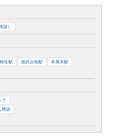
検診）
柿生
駅
相武台前
駅
本厚木
駅
ック
ん検診