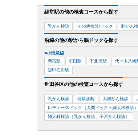
経堂駅
の
他の
検査コースから探す
乳がん検診
その他検診/ドック
肺がん
沿線の他の駅から
脳ドックを
探す
■小田急線
新宿
駅
町田
駅
下北沢
駅
代々木八幡
愛甲石田
駅
世田谷区
の
他の
検査コースから探す
乳がん検診
健康診断
大腸がん検診
レディースドック（人間ドック＋婦人科検診
婦人科検診（乳がん検診、子宮がん検診）