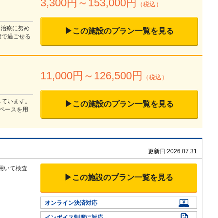
3,300
円～
153,000
円
（税込）
期治療に努め
▶この施設のプラン一覧を見る
康で過ごせる
11,000
円～
126,500
円
（税込）
しています。
▶この施設のプラン一覧を見る
ペースを用
更新日:
2026.07.31
用いて
検査
▶この施設のプラン一覧を見る
オンライン決済対応
インボイス制度に対応