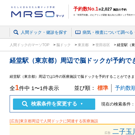
予約数No.1
2,027
※
施設の予約
※「年間予約数」のヒアリング調査 個人向け人間ドック予約サービ
人間ドック・健診を探す
病気・検査
について
調べる
人間ドックのマーソTOP
脳ドック
東京都
世田谷区
経堂駅（東
経堂駅（東京都）周辺
で
脳ドック
が予約で
経堂駅（東京都）周辺では1件の医療施設で脳ドックを予約することができま
1
並び順：
標準
予約数
全
件中
1
〜
1
件表示
検索条件を変更する
現在の検索条件：
▼
[広告]
東京都
周辺で人間ドックに関連する医療施設
二子玉
広告