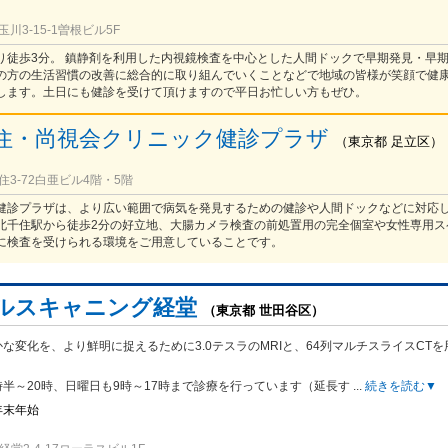
川3-15-1曽根ビル5F
り徒歩3分。 鎮静剤を利用した内視鏡検査を中心とした人間ドックで早期発見・早
の方の生活習慣の改善に総合的に取り組んでいくことなどで地域の皆様が笑顔で健
します。土日にも健診を受けて頂けますので平日お忙しい方もぜひ。
住・尚視会クリニック健診プラザ
（
東京都
足立区
）
3-72白亜ビル4階・5階
健診プラザは、より広い範囲で病気を発見するための健診や人間ドックなどに対応
北千住駅から徒歩2分の好立地、大腸カメラ検査の前処置用の完全個室や女性専用ス
に検査を受けられる環境をご用意していることです。
ルスキャニング経堂
（東京都 世田谷区）
な変化を、より鮮明に捉えるために3.0テスラのMRIと、64列マルチスライスCTを
時半～20時、日曜日も9時～17時まで診療を行っています（延長す
...
続きを読む▼
年末年始