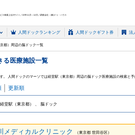
ス検索上位3サイト／22年11月～12月／調査会社：(株)ドゥ・ハウス
人間ドック
ランキング
人間ドックギフト券
法
京都）周辺の脳ドック一覧
きる
医療施設
一覧
す。 人間ドックのマーソでは経堂駅（東京都）周辺の脳ドック医療施設の検索と予
順
更新順
経堂駅（東京都） 、 脳ドック
川メディカルクリニック
（
東京都
世田谷区
）