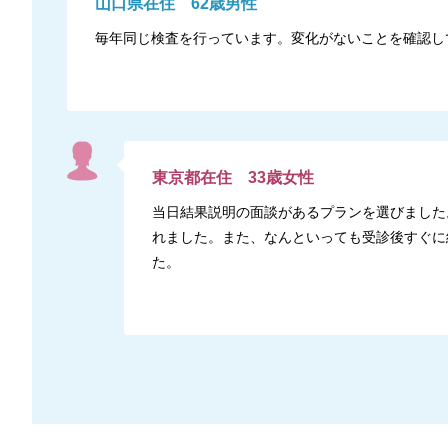
山口県
在住
62
歳
男性
毎年同じ検査を行っています。変化がないことを確認し
東京都
在住
33
歳
女性
当日結果説明の面談があるプランを選びました
れました。また、なんといっても受診後すぐに
た。