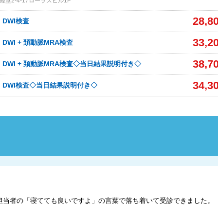
堂2-4-17ローラスビル1F
28,8
、DWI検査
33,2
、DWI + 頚動脈MRA検査
38,7
、DWI + 頚動脈MRA検査◇当日結果説明付き◇
34,3
A、DWI検査◇当日結果説明付き◇
担当者の「寝てても良いですよ」の言葉で落ち着いて受診できました。