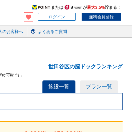
または
が
最大3.5%
貯まる！
ログイン
無料会員登録
人のお客様へ
よくあるご質問
世田谷区の脳ドックランキング
約が可能です。
施設一覧
プラン一覧