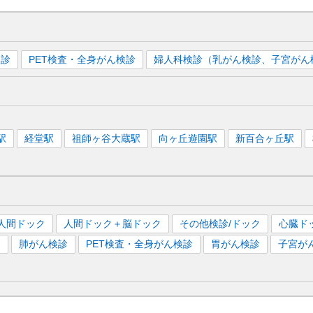
検診
PET検査・全身がん検診
婦人科検診（乳がん検診、子宮がん
駅
経堂
駅
祖師ヶ谷大蔵
駅
向ヶ丘遊園
駅
新百合ヶ丘
駅
人間ドック
人間ドック＋脳ドック
その他検診/ドック
心臓ド
）
肺がん検診
PET検査・全身がん検診
胃がん検診
子宮が