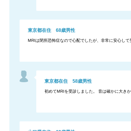
東京都
在住
68
歳
男性
MRIは閉所恐怖症なので心配でしたが、非常に安心して
東京都
在住
58
歳
男性
初めてMRIを受診しました。 音は確かに大