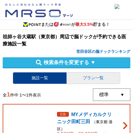
または
が
最大3.5%
貯まる！
祖師ヶ谷大蔵駅（東京都）周辺
で
脳ドック
が予約できる
医
療施設
一覧
世田谷区の脳ドックランキング
検索条件を変更する
▼
施設一覧
プラン一覧
1
全
件中
1
〜
1
件表示
MYメディカルクリ
広告
ニック田町三田
（
東京都
港
区
）