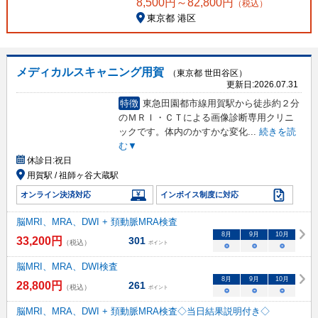
8,500
円～
82,800
円
（税込）
東京都 港区
メディカルスキャニング用賀
（東京都 世田谷区）
更新日:
2026.07.31
特徴
東急田園都市線用賀駅から徒歩約２分
のＭＲＩ・ＣＴによる画像診断専用クリニ
ックです。体内のかすかな変化
...
続きを読
む▼
休診日:
祝日
用賀駅 / 祖師ヶ谷大蔵駅
オンライン決済対応
インボイス制度に対応
脳MRI、MRA、DWI + 頚動脈MRA検査
8
月
9
月
10
月
33,200
円
301
（税込）
ポイント
○
○
○
脳MRI、MRA、DWI検査
8
月
9
月
10
月
28,800
円
261
（税込）
ポイント
○
○
○
脳MRI、MRA、DWI + 頚動脈MRA検査◇当日結果説明付き◇