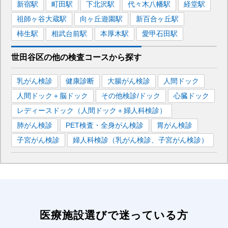
新宿
駅
町田
駅
下北沢
駅
代々木八幡
駅
経堂
駅
祖師ヶ谷大蔵
駅
向ヶ丘遊園
駅
新百合ヶ丘
駅
柿生
駅
相武台前
駅
本厚木
駅
愛甲石田
駅
世田谷区
の
他の
検査コースから探す
乳がん検診
健康診断
大腸がん検診
人間ドック
人間ドック＋脳ドック
その他検診/ドック
心臓ドック
レディースドック（人間ドック＋婦人科検診）
肺がん検診
PET検査・全身がん検診
胃がん検診
子宮がん検診
婦人科検診（乳がん検診、子宮がん検診）
医療施設選びで迷っている方