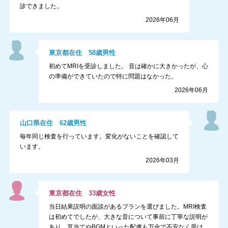
診できました。
2026年06月
東京都
在住
58
歳
男性
初めてMRIを受診しました。 音は確かに大きかったが、心
の準備ができていたので特に問題はなかった。
2026年06月
山口県
在住
62
歳
男性
毎年同じ検査を行っています。変化がないことを確認して
います。
2026年03月
東京都
在住
33
歳
女性
当日結果説明の面談があるプランを選びました。MRI検査
は初めてでしたが、大きな音について事前に丁寧な説明が
あり、耳当てやBGMといった配慮も万全で不安なく受け