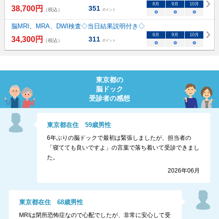
8
月
9
月
10
月
38,700
円
351
（税込）
ポイント
○
○
○
脳MRI、MRA、DWI検査◇当日結果説明付き◇
8
月
9
月
10
月
34,300
円
311
（税込）
ポイント
○
○
○
東京都
の
脳ドック
受診者の感想
東京都
在住
59
歳
男性
6年ぶりの脳ドックで最初は緊張しましたが、担当者の
「寝てても良いですよ」の言葉で落ち着いて受診できまし
た。
2026年06月
東京都
在住
68
歳
男性
MRIは閉所恐怖症なので心配でしたが、非常に安心して受