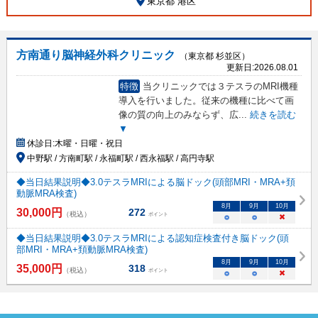
東京都 港区
方南通り脳神経外科クリニック
（東京都 杉並区）
更新日:
2026.08.01
特徴
当クリニックでは３テスラのMRI機種
導入を行いました。従来の機種に比べて画
像の質の向上のみならず、広
...
続きを読む
▼
休診日:
木曜・日曜・祝日
中野駅 / 方南町駅 / 永福町駅 / 西永福駅 / 高円寺駅
◆当日結果説明◆3.0テスラMRIによる脳ドック(頭部MRI・MRA+頚
動脈MRA検査)
8
月
9
月
10
月
30,000
円
272
（税込）
ポイント
○
○
×
◆当日結果説明◆3.0テスラMRIによる認知症検査付き脳ドック(頭
部MRI・MRA+頚動脈MRA検査)
8
月
9
月
10
月
35,000
円
318
（税込）
ポイント
○
○
×