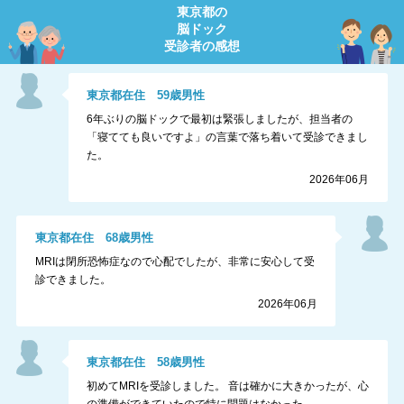
東京都
の
脳ドック
受診者の感想
東京都
在住
59
歳
男性
6年ぶりの脳ドックで最初は緊張しましたが、担当者の
「寝てても良いですよ」の言葉で落ち着いて受診できまし
た。
2026年06月
東京都
在住
68
歳
男性
MRIは閉所恐怖症なので心配でしたが、非常に安心して受
診できました。
2026年06月
東京都
在住
58
歳
男性
初めてMRIを受診しました。 音は確かに大きかったが、心