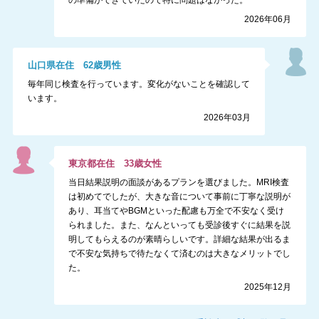
の準備ができていたので特に問題はなかった。
2026年06月
山口県
在住
62
歳
男性
毎年同じ検査を行っています。変化がないことを確認して
います。
2026年03月
東京都
在住
33
歳
女性
当日結果説明の面談があるプランを選びました。MRI検査
は初めてでしたが、大きな音について事前に丁寧な説明が
あり、耳当てやBGMといった配慮も万全で不安なく受け
られました。また、なんといっても受診後すぐに結果を説
明してもらえるのが素晴らしいです。詳細な結果が出るま
で不安な気持ちで待たなくて済むのは大きなメリットでし
た。
2025年12月