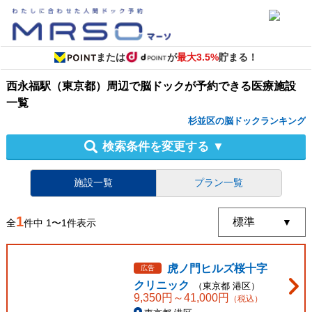
または
が
最大3.5%
貯まる！
西永福駅（東京都）周辺
で
脳ドック
が予約できる
医療施設
一覧
杉並区の脳ドックランキング
検索条件を変更する
▼
施設一覧
プラン一覧
1
全
件中
1
〜
1
件表示
虎ノ門ヒルズ桜十字
広告
クリニック
（
東京都
港区
）
9,350
円～
41,000
円
（税込）