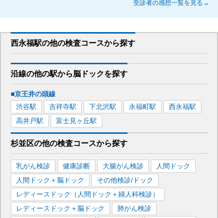
受診者の感想一覧を見る→
西永福駅
の
他の
検査コースから探す
沿線の他の駅から
脳ドックを
探す
■京王井の頭線
渋谷
駅
吉祥寺
駅
下北沢
駅
永福町
駅
西永福
駅
高井戸
駅
富士見ヶ丘
駅
杉並区
の
他の
検査コースから探す
乳がん検診
健康診断
大腸がん検診
人間ドック
人間ドック＋脳ドック
その他検診/ドック
レディースドック（人間ドック＋婦人科検診）
レディースドック＋脳ドック
肺がん検診