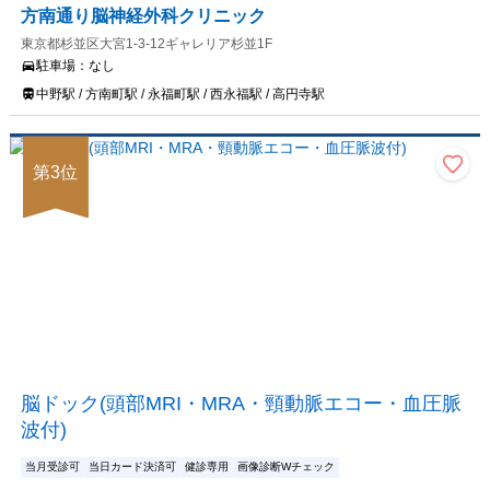
方南通り脳神経外科クリニック
東京都杉並区大宮1‐3‐12ギャレリア杉並1F
駐車場：
なし
中野駅 / 方南町駅 / 永福町駅 / 西永福駅 / 高円寺駅
第
3
位
脳ドック(頭部MRI・MRA・頸動脈エコー・血圧脈
波付)
当月受診可
当日カード決済可
健診専用
画像診断Wチェック