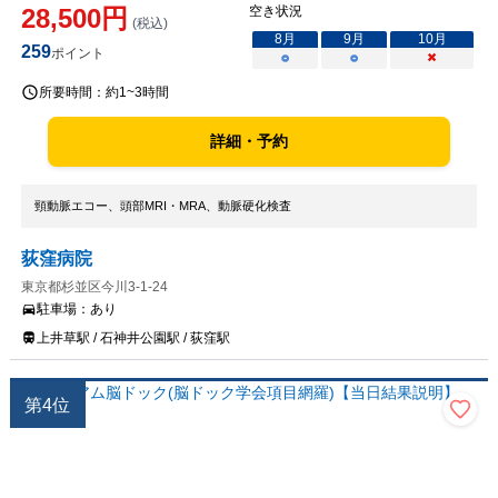
28,500
円
空き状況
(税込)
8
月
9
月
10
月
259
ポイント
○
○
×
所要時間：
約1~3時間
詳細・予約
頸動脈エコー、頭部MRI・MRA、動脈硬化検査
荻窪病院
東京都杉並区今川3-1-24
駐車場：
あり
上井草駅 / 石神井公園駅 / 荻窪駅
第
4
位