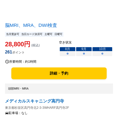
脳MRI、MRA、DWI検査
当月受診可
当日カード決済可
土曜可
日曜可
28,800
円
空き状況
(税込)
8
月
9
月
10
月
261
ポイント
○
○
○
所要時間：
約1時間
詳細・予約
頭部MRI・MRA
メディカルスキャニング高円寺
東京都杉並区高円寺北2-3-3WHARF高円寺2F
駐車場：
なし