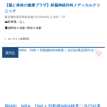
【脳と身体の健康プラザ】林脳神経外科メディカルクリ
ニック
東京都杉並区阿佐谷南1-9-2Goodビル B1F・1F
駐車場：
なし
南阿佐ケ谷駅 / 阿佐ケ谷駅
オンライン決済対応
第
5
位
脳MRI、MRA、DWI + 頚動脈MRA検査◇当日結果