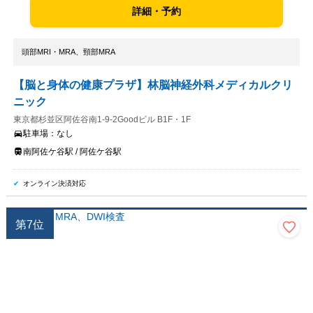
詳細・予約
頭部MRI・MRA、頸部MRA
【脳と身体の健康プラザ】林脳神経外科メディカルクリ
ニック
東京都杉並区阿佐谷南1-9-2Goodビル B1F・1F
駐車場：
なし
南阿佐ケ谷駅 / 阿佐ケ谷駅
オンライン決済対応
第
7
位