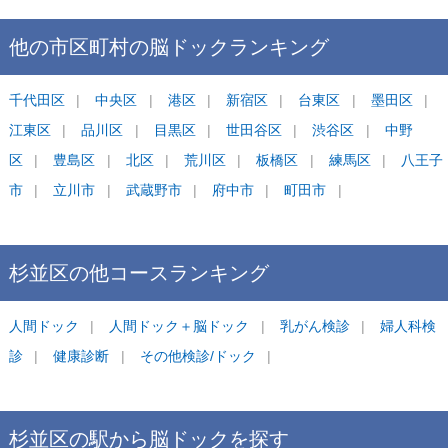
他の市区町村の
脳ドック
ランキング
千代田区
中央区
港区
新宿区
台東区
墨田区
江東区
品川区
目黒区
世田谷区
渋谷区
中野
区
豊島区
北区
荒川区
板橋区
練馬区
八王子
市
立川市
武蔵野市
府中市
町田市
杉並区
の他コース
ランキング
人間ドック
人間ドック＋脳ドック
乳がん検診
婦人科検
診
健康診断
その他検診/ドック
杉並区
の駅から
脳ドックを
探す