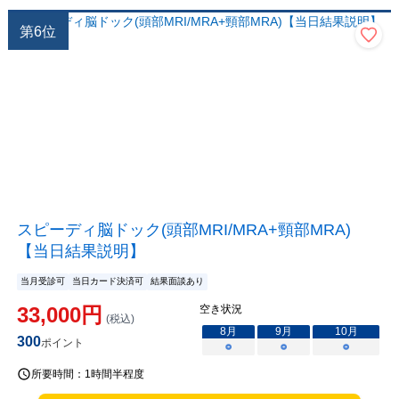
第
6
位
スピーディ脳ドック(頭部MRI/MRA+頸部MRA)
【当日結果説明】
当月受診可
当日カード決済可
結果面談あり
33,000
円
空き状況
(税込)
8
月
9
月
10
月
300
ポイント
○
○
○
所要時間：
1時間半程度