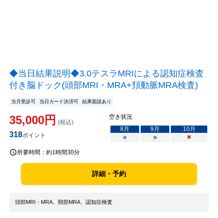
◆当日結果説明◆3.0テスラMRIによる認知症検査
付き脳ドック(頭部MRI・MRA+頚動脈MRA検査)
当月受診可
当日カード決済可
結果面談あり
35,000
円
空き状況
(税込)
8
月
9
月
10
月
318
ポイント
○
○
×
所要時間：
約1時間30分
詳細・予約
頭部MRI・MRA、頸部MRA、認知症検査