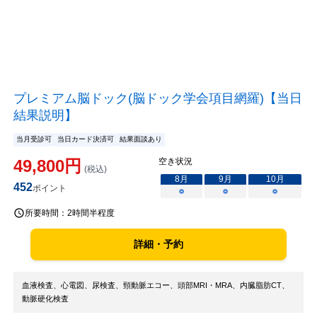
プレミアム脳ドック(脳ドック学会項目網羅)【当日
結果説明】
当月受診可
当日カード決済可
結果面談あり
49,800
円
空き状況
(税込)
8
月
9
月
10
月
452
ポイント
○
○
○
所要時間：
2時間半程度
詳細・予約
血液検査、心電図、尿検査、頸動脈エコー、頭部MRI・MRA、内臓脂肪CT、
動脈硬化検査