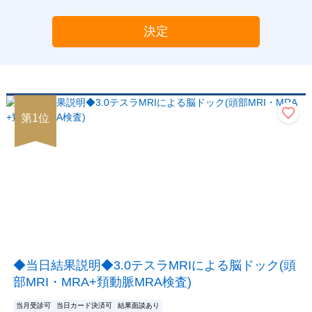
決定
第
1
位
◆当日結果説明◆3.0テスラMRIによる脳ドック(頭
部MRI・MRA+頚動脈MRA検査)
当月受診可
当日カード決済可
結果面談あり