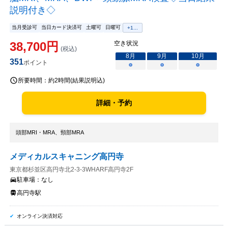
説明付き◇
当月受診可
当日カード決済可
土曜可
日曜可
+
1
...
38,700
円
空き状況
(税込)
8
月
9
月
10
月
351
ポイント
○
○
○
所要時間：
約2時間(結果説明込)
詳細・予約
頭部MRI・MRA、頸部MRA
メディカルスキャニング高円寺
東京都杉並区高円寺北2-3-3WHARF高円寺2F
駐車場：
なし
高円寺駅
オンライン決済対応