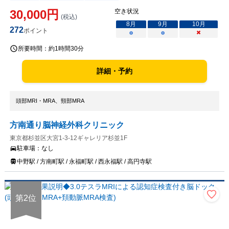
30,000
円
空き状況
(税込)
8
月
9
月
10
月
272
ポイント
○
○
×
所要時間：
約1時間30分
詳細・予約
頭部MRI・MRA、頸部MRA
方南通り脳神経外科クリニック
東京都杉並区大宮1‐3‐12ギャレリア杉並1F
駐車場：
なし
中野駅 / 方南町駅 / 永福町駅 / 西永福駅 / 高円寺駅
第
2
位