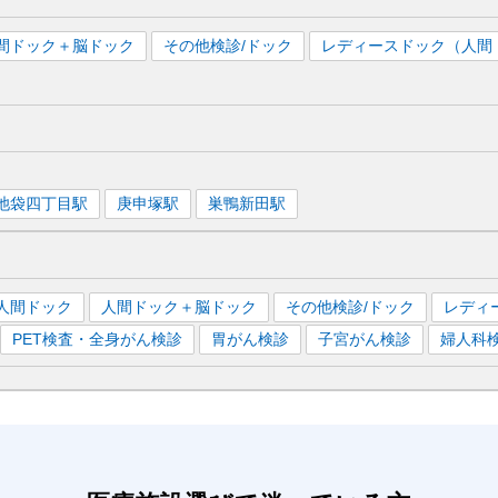
間ドック＋脳ドック
その他検診/ドック
レディースドック（人間
池袋四丁目
駅
庚申塚
駅
巣鴨新田
駅
人間ドック
人間ドック＋脳ドック
その他検診/ドック
レディ
PET検査・全身がん検診
胃がん検診
子宮がん検診
婦人科