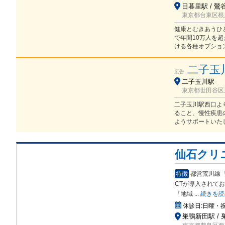
日暮里駅 / 鶯
東京都台東区根岸2
健康とむきあうひ
で年間10万人を
ける各種オプショ
二子玉
広告
二子玉川駅
東京都世田谷区玉
二子玉川駅西口よ
ること、慢性疾患
ようサポートいた
仙石クリ
特徴
都営荒川線
CT
が導入されてお
「地域
...
続きを読
休診日:
日曜・
巣鴨新田駅 / 