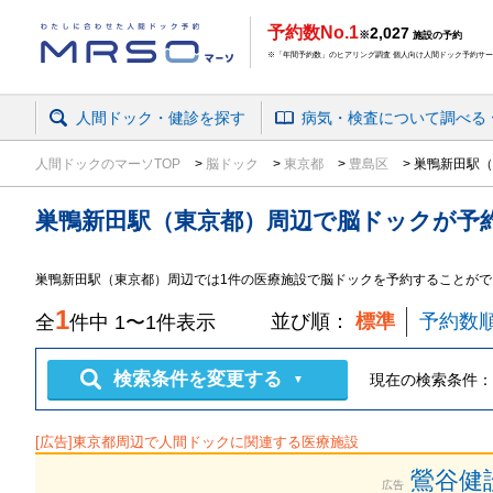
予約数No.1
2,027
※
施設の予約
※「年間予約数」のヒアリング調査 個人向け人間ドック予約サービ
人間ドック・健診を探す
病気・検査
について
調べる
人間ドックのマーソTOP
脳ドック
東京都
豊島区
巣鴨新田駅（
巣鴨新田駅（東京都）周辺
で
脳ドック
が予
巣鴨新田駅（東京都）周辺では1件の医療施設で脳ドックを予約することがで
1
並び順：
標準
予約数
全
件中
1
〜
1
件表示
検索条件を変更する
現在の検索条件：
▼
[広告]
東京都
周辺で人間ドックに関連する医療施設
鶯谷健
広告