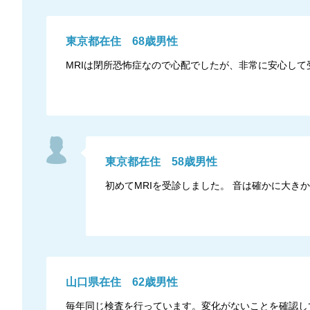
東京都
在住
68
歳
男性
MRIは閉所恐怖症なので心配でしたが、非常に安心して
東京都
在住
58
歳
男性
初めてMRIを受診しました。 音は確かに大
山口県
在住
62
歳
男性
毎年同じ検査を行っています。変化がないことを確認し