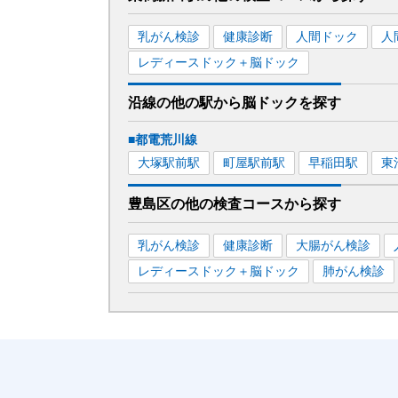
乳がん検診
健康診断
人間ドック
人
レディースドック＋脳ドック
沿線の他の駅から
脳ドックを
探す
■都電荒川線
大塚駅前
駅
町屋駅前
駅
早稲田
駅
東
豊島区
の
他の
検査コースから探す
乳がん検診
健康診断
大腸がん検診
レディースドック＋脳ドック
肺がん検診