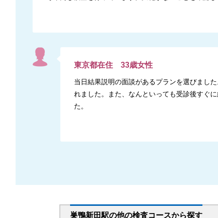
東京都
在住
33
歳
女性
当日結果説明の面談があるプランを選びました
れました。また、なんといっても受診後すぐに
た。
巣鴨新田駅
の
他の
検査コースから探す