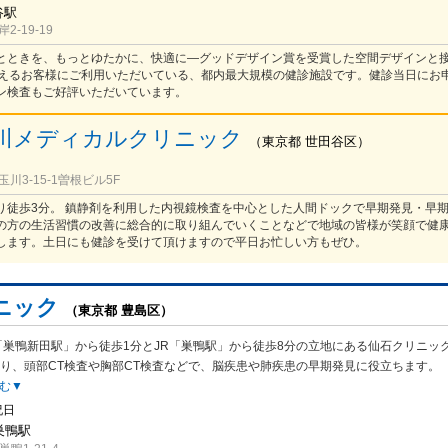
谷駅
-19-19
とときを、もっとゆたかに、快適に―グッドデザイン賞を受賞した空間デザインと
超えるお客様にご利用いただいている、都内最大規模の健診施設です。健診当日にお
ン検査もご好評いただいています。
川メディカルクリニック
（
東京都
世田谷区
）
川3-15-1曽根ビル5F
り徒歩3分。 鎮静剤を利用した内視鏡検査を中心とした人間ドックで早期発見・早
の方の生活習慣の改善に総合的に取り組んでいくことなどで地域の皆様が笑顔で健
します。土日にも健診を受けて頂けますので平日お忙しい方もぜひ。
ニック
（東京都 豊島区）
「巣鴨新田駅」から徒歩1分とJR「巣鴨駅」から徒歩8分の立地にある仙石クリニッ
り、頭部CT検査や胸部CT検査などで、脳疾患や肺疾患の早期発見に役立ちます。
む▼
祝日
巣鴨駅