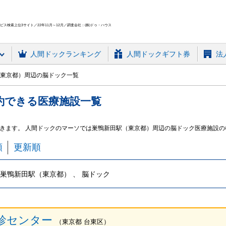
ス検索上位3サイト／22年11月～12月／調査会社：(株)ドゥ・ハウス
人間ドック
ランキング
人間ドックギフト券
法
東京都）周辺の脳ドック一覧
約できる
医療施設
一覧
きます。 人間ドックのマーソでは巣鴨新田駅（東京都）周辺の脳ドック医療施設の
順
更新順
巣鴨新田駅（東京都） 、 脳ドック
診センター
（
東京都
台東区
）