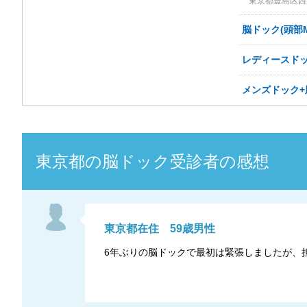
東京都豊島区西巣
脳ドック(頭部M
レディースドッ
メンズドック+
東京都
の
脳ドック
受診者の感想
東京都
在住
59
歳
男性
6年ぶりの脳ドックで最初は緊張しましたが、