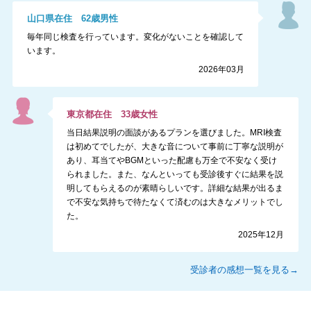
山口県
在住
62
歳
男性
毎年同じ検査を行っています。変化がないことを確認して
います。
2026年03月
東京都
在住
33
歳
女性
当日結果説明の面談があるプランを選びました。MRI検査
は初めてでしたが、大きな音について事前に丁寧な説明が
あり、耳当てやBGMといった配慮も万全で不安なく受け
られました。また、なんといっても受診後すぐに結果を説
明してもらえるのが素晴らしいです。詳細な結果が出るま
で不安な気持ちで待たなくて済むのは大きなメリットでし
た。
2025年12月
受診者の感想一覧を見る→