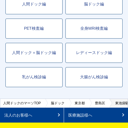
人間ドック編
脳ドック編
PET検査編
全身MRI検査編
人間ドック＋脳ドック編
レディースドック編
乳がん検診編
大腸がん検診編
人間ドックのマーソTOP
脳ドック
東京都
豊島区
東池袋
法人のお客様へ
医療施設様へ