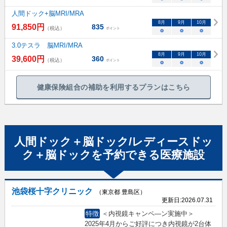
人間ドック+脳MRI/MRA
8
月
9
月
10
月
91,850
円
835
（税込）
ポイント
○
○
○
3.0テスラ 脳MRI/MRA
8
月
9
月
10
月
39,600
円
360
（税込）
ポイント
○
○
○
健康保険組合の補助を利用するプランはこちら
人間ドック＋脳ドック/レディースドッ
ク＋脳ドック
を予約できる
医療施設
池袋桜十字クリニック
（東京都 豊島区）
更新日:
2026.07.31
特徴
＜内視鏡キャンペ―ン実施中＞
2025年4月からご好評につき内視鏡が2台体