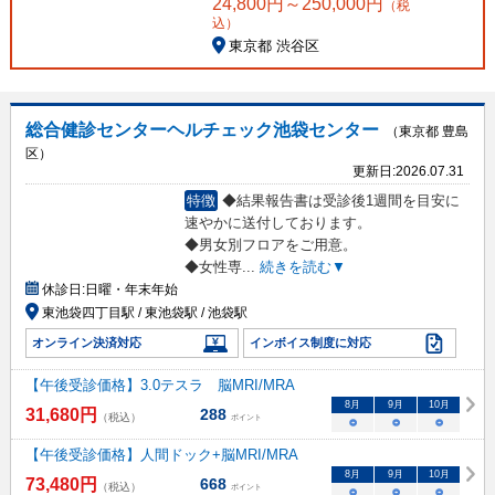
24,800
円～
250,000
円
（税
込）
東京都 渋谷区
総合健診センターヘルチェック池袋センター
（東京都 豊島
区）
更新日:
2026.07.31
特徴
◆結果報告書は受診後1週間を目安に
速やかに送付しております。
◆男女別フロアをご用意。
◆女性専
...
続きを読む▼
休診日:
日曜・年末年始
東池袋四丁目駅 / 東池袋駅 / 池袋駅
オンライン決済対応
インボイス制度に対応
【午後受診価格】3.0テスラ 脳MRI/MRA
8
月
9
月
10
月
31,680
円
288
（税込）
ポイント
○
○
○
【午後受診価格】人間ドック+脳MRI/MRA
8
月
9
月
10
月
73,480
円
668
（税込）
ポイント
○
○
○