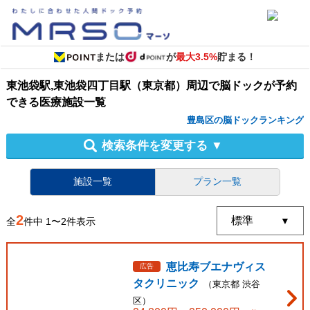
または
が
最大3.5%
貯まる！
東池袋駅,東池袋四丁目駅（東京都）周辺
で
脳ドック
が予約
できる
医療施設
一覧
豊島区の脳ドックランキング
検索条件を変更する
▼
施設一覧
プラン一覧
2
全
件中
1
〜
2
件表示
恵比寿ブエナヴィス
広告
タクリニック
（
東京都
渋谷
区
）