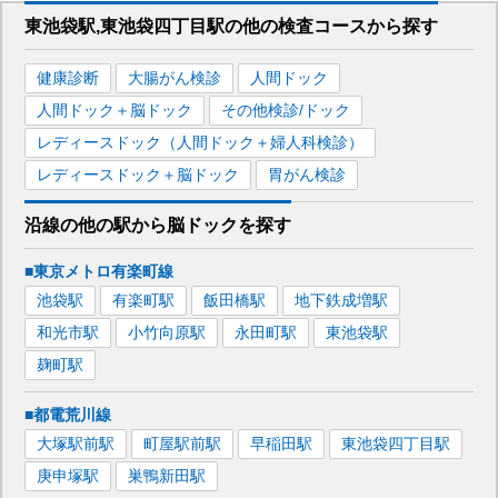
東池袋駅,東池袋四丁目駅
の
他の
検査コースから探す
健康診断
大腸がん検診
人間ドック
人間ドック＋脳ドック
その他検診/ドック
レディースドック（人間ドック＋婦人科検診）
レディースドック＋脳ドック
胃がん検診
沿線の他の駅から
脳ドックを
探す
■東京メトロ有楽町線
池袋
駅
有楽町
駅
飯田橋
駅
地下鉄成増
駅
和光市
駅
小竹向原
駅
永田町
駅
東池袋
駅
麹町
駅
■都電荒川線
大塚駅前
駅
町屋駅前
駅
早稲田
駅
東池袋四丁目
駅
庚申塚
駅
巣鴨新田
駅