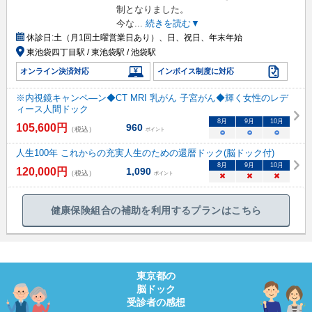
制となりました。
今な
...
続きを読む▼
休診日:
土（月1回土曜営業日あり）、日、祝日、年末年始
東池袋四丁目駅 / 東池袋駅 / 池袋駅
オンライン決済対応
インボイス制度に対応
※内視鏡キャンペ―ン◆CT MRI 乳がん 子宮がん◆輝く女性のレデ
ィース人間ドック
8
月
9
月
10
月
105,600
円
960
（税込）
ポイント
○
○
○
人生100年 これからの充実人生のための還暦ドック(脳ドック付)
8
月
9
月
10
月
120,000
円
1,090
（税込）
ポイント
×
×
×
健康保険組合の補助を利用するプランはこちら
東京都
の
脳ドック
受診者の感想