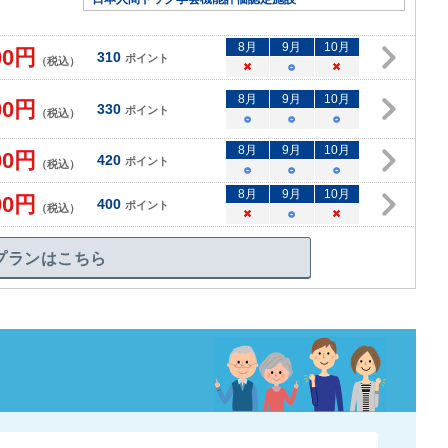
8
月
9
月
10
月
00
円
310
ポイント
（税込）
×
○
×
8
月
9
月
10
月
00
円
330
ポイント
（税込）
○
○
○
8
月
9
月
10
月
00
円
420
ポイント
（税込）
○
○
○
8
月
9
月
10
月
00
円
400
ポイント
（税込）
×
○
×
プランはこちら