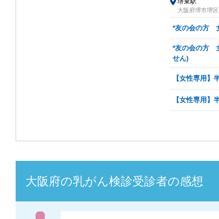
堺東駅
大阪府堺市堺区
*友の会の方 
*友の会の方 
せん)
【女性専用】半
【女性専用】半
大阪府
の
乳がん検診
受診者の感想