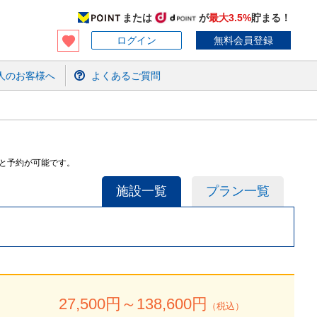
または
が
最大3.5%
貯まる！
ログイン
無料会員登録
人のお客様へ
よくあるご質問
と予約が可能です。
施設一覧
プラン一覧
27,500
円～
138,600
円
（税込）