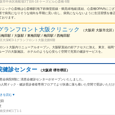
市中央区南船場3丁目6-18 ケーズビル心斎橋 6階
リニック心斎橋は心斎橋駅(地下鉄御堂筋線・鶴見緑地線)直結、心斎橋OPA内にござ
断で病気になりそうな傾向を早期に見い出し、病気にならないように生活習慣を修
ております。
グランフロント大阪クリニック
（
大阪府
大阪市北区
梅田駅 / 大阪駅 / 東梅田駅 / 梅田駅 / 西梅田駅
区大深町3-1グランフロント大阪北館6階
ンフロント大阪内リニューアルオープン。大阪駅直結の好アクセスに加え、東京、福岡
ループの大阪施設。 ホテルのような心安らぐ空間で充実の健診サービスを。
院健診センター
（大阪府 堺市堺区）
 清恵会病院8階に 清恵会健診センターがオープンいたしました。
の
人間ドック・健診受診者様専用フロアでより快適に落ち着いた空間で受診いただけ
きを読む▼
祝日
駅
安井町1丁1-1