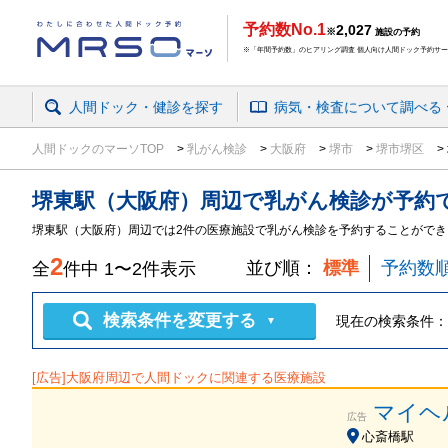
予約数No.1
2,027
※
施設の予約
※「年間予約数」のヒアリング調査 個人向け人間ドック予約サービ
人間ドック・健診を探す
病気・検査
について
調べる
人間ドックのマーソTOP
乳がん検診
大阪府
堺市
堺市堺区
堺東駅（大阪府）周辺
で
乳がん検診
が予約
堺東駅（大阪府）周辺では2件の医療施設で乳がん検診を予約することができ
2
並び順：
標準
予約数
全
件中
1
〜
2
件表示
検索条件を変更する
現在の検索条件：
▼
[広告]
大阪府
周辺で人間ドックに関連する医療施設
マイヘ
広告
心斎橋駅