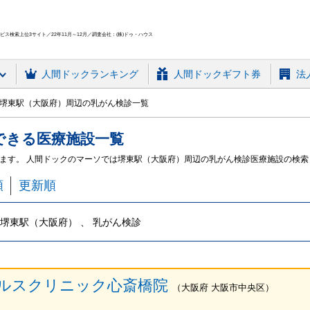
ス検索上位3サイト／22年11月～12月／調査会社：(株)ドゥ・ハウス
人間ドック
ランキング
人間ドックギフト券
法
堺東駅（大阪府）周辺の乳がん検診一覧
できる
医療施設
一覧
ます。 人間ドックのマーソでは堺東駅（大阪府）周辺の乳がん検診医療施設の検索
順
更新順
堺東駅（大阪府） 、 乳がん検診
ルスクリニック心斎橋院
（
大阪府
大阪市中央区
）