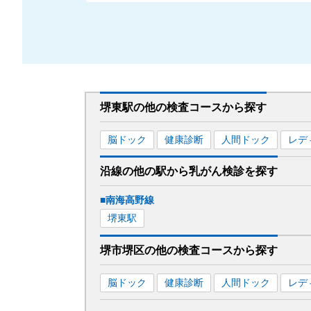
堺東駅
の
他の
検査コースから探す
脳ドック
健康診断
人間ドック
レデ
沿線の他の駅から
乳がん検診を
探す
■南海高野線
堺東
駅
堺市堺区
の
他の
検査コースから探す
脳ドック
健康診断
人間ドック
レデ