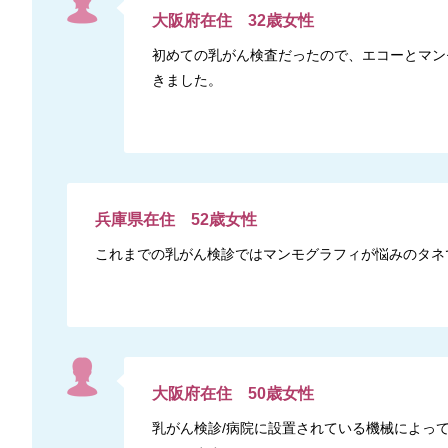
大阪府
在住
32
歳
女性
初めての乳がん検査だったので、エコーとマン
きました。
兵庫県
在住
52
歳
女性
これまでの乳がん検診ではマンモグラフィが悩みのタネで
大阪府
在住
50
歳
女性
乳がん検診/病院に設置されている機械によっ