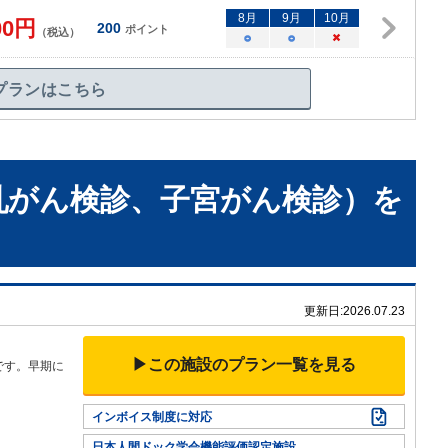
8
月
9
月
10
月
00
円
200
ポイント
（税込）
○
○
×
プランはこちら
乳がん検診、子宮がん検診）
を
更新日:
2026.07.23
▶この施設のプラン一覧を見る
です。早期に
インボイス制度に対応
日本人間ドック学会機能評価認定施設