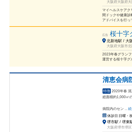
大阪府大阪府大阪
マイヘルスケアク
間ドックや健康診
アドバイスを行っ
桜十字
広告
北新地駅 / 大阪
大阪府大阪市北
2023年春グラ
運営する桜十字グ
清恵会病
特徴
2020年春
総面積約1,000㎡
病院内のセン
...
続
休診日:
日曜・
堺市駅 / 堺東
大阪府堺市堺区南