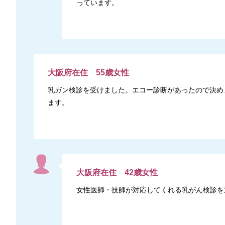
っています。
大阪府
在住
55
歳
女性
乳ガン検診を受けました。エコー診断があったので決め
ます。
大阪府
在住
42
歳
女性
女性医師・技師が対応してくれる乳がん検診を