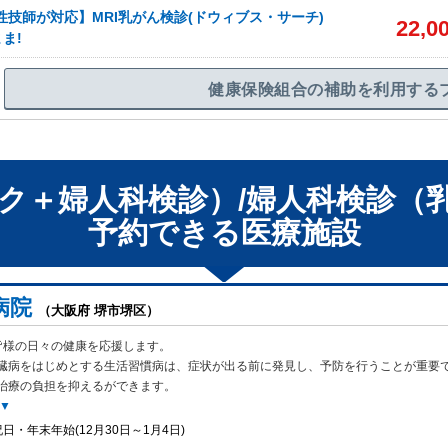
性技師が対応】MRI乳がん検診(ドウィブス・サーチ)
22,0
ま!
健康保険組合の補助を利用する
ク＋婦人科検診）/婦人科検診（
予約できる
医療施設
病院
（大阪府 堺市堺区）
皆様の日々の健康を応援します。
臓病をはじめとする生活習慣病は、症状が出
る前に発見し、予防を行うことが重要
治療の負担を抑えるができます。
▼
日・年末年始(12月30日～1月4日)