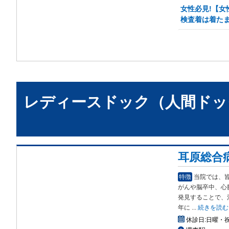
女性必見!【女
検査着は着たま
レディースドック（人間ドッ
耳原総合
特徴
当院では、
がんや脳卒中、心
発見することで、
年に
...
続きを読む
休診日:
日曜・祝