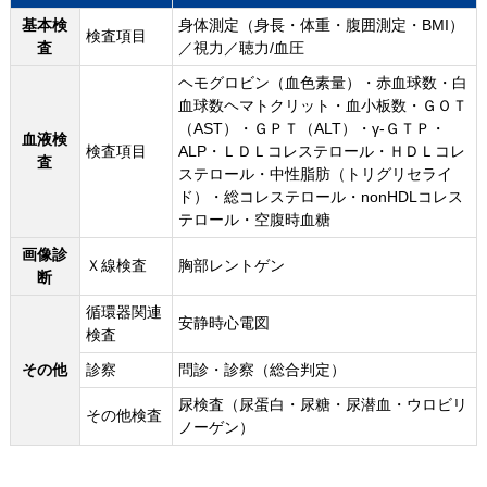
基本検
身体測定（身長・体重・腹囲測定・BMI）
検査項目
査
／視力／聴力/血圧
ヘモグロビン（血色素量）・赤血球数・白
血球数ヘマトクリット・血小板数・ＧＯＴ
（AST）・ＧＰＴ（ALT）・γ-ＧＴＰ・
血液検
検査項目
ALP・ＬＤＬコレステロール・ＨＤＬコレ
査
ステロール・中性脂肪（トリグリセライ
ド）・総コレステロール・nonHDLコレス
テロール・空腹時血糖
画像診
Ｘ線検査
胸部レントゲン
断
循環器関連
安静時心電図
検査
その他
診察
問診・診察（総合判定）
尿検査（尿蛋白・尿糖・尿潜血・ウロビリ
その他検査
ノーゲン）