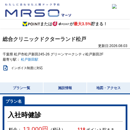
または
が
最大3.5%
貯まる！
総合クリニックドクターランド松戸
更新日:
2026.08.03
千葉県
松戸市松戸新田245-26
グリーンマークシティ松戸新田2F
最寄り駅：
松戸新田駅
インボイス制度に対応
プラン一覧
施設情報
地図・アクセス
入社時健診
13,000
円
料金：
（税込）
118
ポイント貯まる