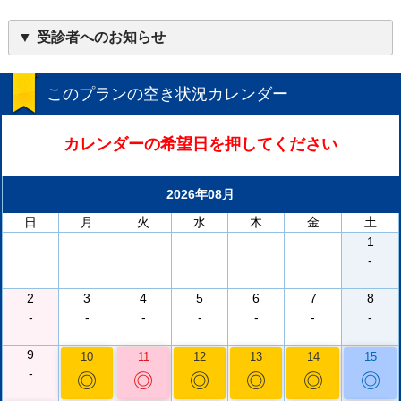
受診者へのお知らせ
このプランの空き状況カレンダー
カレンダーの希望日を押してください
2026年08月
日
月
火
水
木
金
土
1
-
2
3
4
5
6
7
8
-
-
-
-
-
-
-
9
10
11
12
13
14
15
-
◎
◎
◎
◎
◎
◎