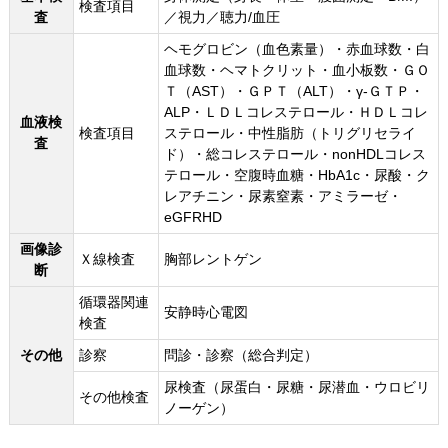
検査項目
査
／視力／聴力/血圧
ヘモグロビン（血色素量）・赤血球数・白
血球数・ヘマトクリット・血小板数・ＧＯ
Ｔ（AST）・ＧＰＴ（ALT）・γ-ＧＴＰ・
ALP・ＬＤＬコレステロール・ＨＤＬコレ
血液検
検査項目
ステロール・中性脂肪（トリグリセライ
査
ド）・総コレステロール・nonHDLコレス
テロール・空腹時血糖・HbA1c・尿酸・ク
レアチニン・尿素窒素・アミラーゼ・
eGFRHD
画像診
Ｘ線検査
胸部レントゲン
断
循環器関連
安静時心電図
検査
その他
診察
問診・診察（総合判定）
尿検査（尿蛋白・尿糖・尿潜血・ウロビリ
その他検査
ノーゲン）