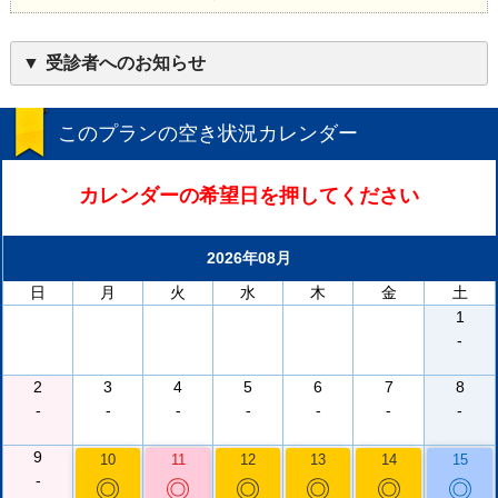
受診者へのお知らせ
このプランの空き状況カレンダー
カレンダーの希望日を押してください
2026年08月
日
月
火
水
木
金
土
1
-
2
3
4
5
6
7
8
-
-
-
-
-
-
-
9
10
11
12
13
14
15
-
◎
◎
◎
◎
◎
◎