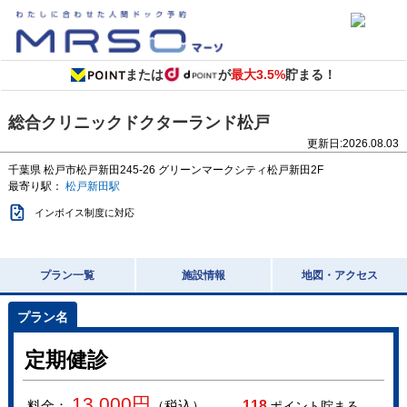
または
が
最大3.5%
貯まる！
総合クリニックドクターランド松戸
更新日:
2026.08.03
千葉県
松戸市松戸新田245-26
グリーンマークシティ松戸新田2F
最寄り駅：
松戸新田駅
インボイス制度に対応
プラン一覧
施設情報
地図・アクセス
定期健診
13,000
円
料金：
（税込）
118
ポイント貯まる