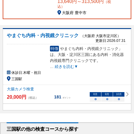
13,640
円～
313,500
円
（税
込）
大阪府 豊中市
やまぐち内科・内視鏡クリニック
（大阪府 大阪市淀川区）
更新日:
2026.07.31
特徴
やまぐち内科・内視鏡クリニック」
は、大阪・淀川区三国にある内科・消化器
内視鏡専門クリニックです。
...
続きを読む▼
休診日:
木曜・祝日
三国駅
大腸カメラ検査
8
月
9
月
10
月
20,000
円
181
（税込）
ポイント
○
○
○
三国駅
の
他の
検査コースから探す