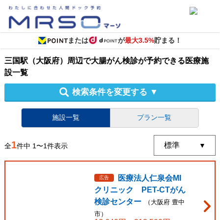
または
が
最大3.5%
貯まる！
三国駅（大阪府）周辺
で
大腸がん検診
が予約できる
医療施
設
一覧
検索条件を変更する
▼
施設一覧
プラン一覧
1
全
件中
1
〜
1
件表示
医療法人仁泉会MI
広告
クリニック PET-CTがん
検診センター
（
大阪府
豊中
市
）