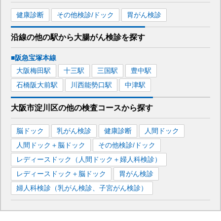
健康診断
その他検診/ドック
胃がん検診
沿線の他の駅から
大腸がん検診を
探す
■阪急宝塚本線
大阪梅田
駅
十三
駅
三国
駅
豊中
駅
石橋阪大前
駅
川西能勢口
駅
中津
駅
大阪市淀川区
の
他の
検査コースから探す
脳ドック
乳がん検診
健康診断
人間ドック
人間ドック＋脳ドック
その他検診/ドック
レディースドック（人間ドック＋婦人科検診）
レディースドック＋脳ドック
胃がん検診
婦人科検診（乳がん検診、子宮がん検診）