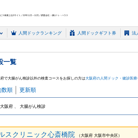
ス検索上位3サイト／22年11月～12月／調査会社：(株)ドゥ・ハウス
人間ドック
ランキング
人間ドックギフト券
法
設
一覧
阪府で大腸がん検診
以外の検査コースをお探しの方は
大阪府
の人間ドック・健診
医療
約数順
更新順
大阪府 、 大腸がん検診
ルスクリニック心斎橋院
（
大阪府
大阪市中央区
）