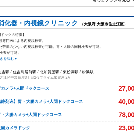
もっとプランを見る
消化器・内視鏡クリニック
（大阪府 大阪市住之江区）
間ドックの特徴】
鏡専門医による内視鏡検査。
た苦痛の
少ない内視鏡検査が可能。胃・大腸の同日検査が可能。
で検査が可能。
きを読む▼
住吉駅 / 住吉鳥居前駅 / 北加賀屋駅 / 東粉浜駅 / 粉浜駅
之江区中加賀屋3丁目2-3プライム加賀屋 2A
27,0
胃カメラ+人間ドックコース
40,0
鎮静剤込】胃・大腸カメラ+人間ドックコース
78,0
胃・大腸カメラ+人間ドックコース
23,0
大腸カメラドック