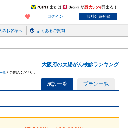
または
が
最大3.5%
貯まる！
ログイン
無料会員登録
人のお客様へ
よくあるご質問
大阪府の大腸がん検診ランキング
一覧
をご確認ください。
施設一覧
プラン一覧