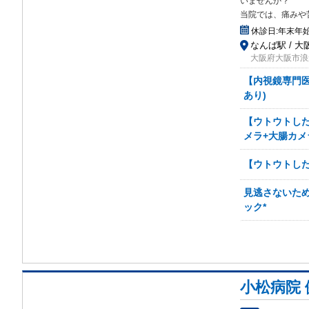
いま
せんか？
当院では、痛みや
休診日:
年末年
なんば駅 / 大
大阪府大阪市浪速
【内視鏡専門医
あり)
【ウトウトした
メラ+大腸カメ
【ウトウトした
見逃さないた
ック*
小松病院