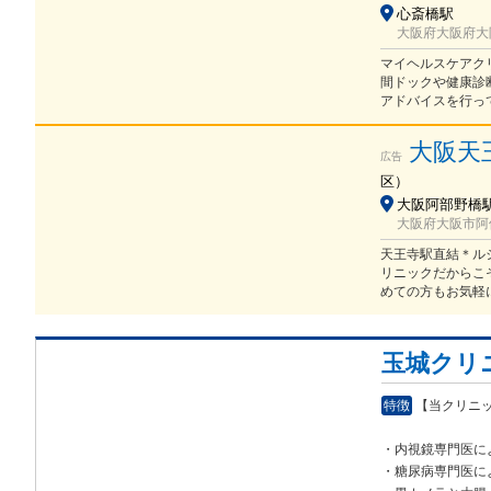
心斎橋駅
大阪府大阪府大阪
マイヘルスケアク
間ドックや健康診
アドバイスを行っ
大阪天
広告
区
）
大阪阿部野橋駅 
大阪府大阪市阿倍
天王寺駅直結＊ル
リニックだからこ
めての方もお気軽
玉城クリ
特徴
【当クリニ
・内視鏡専門医に
・糖尿病専門医に