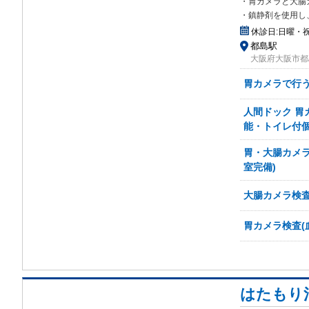
・胃カメラと大腸
・鎮静剤を使用し
休診日:
日曜・
都島駅
大阪府大阪市都島
胃カメラで行う
人間ドック 胃
能・トイレ付個
胃・大腸カメラ
室完備)
大腸カメラ検査
胃カメラ検査(
はたもり