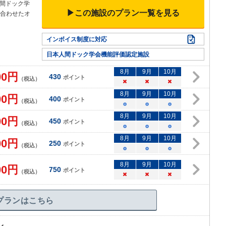
間ドック学
▶この施設のプラン一覧を見る
み合わせたオ
インボイス制度に対応
日本人間ドック学会機能評価認定施設
8
月
9
月
10
月
00
円
430
ポイント
（税込）
×
×
×
8
月
9
月
10
月
00
円
400
ポイント
（税込）
○
○
○
8
月
9
月
10
月
00
円
450
ポイント
（税込）
○
○
○
8
月
9
月
10
月
00
円
250
ポイント
（税込）
○
○
○
8
月
9
月
10
月
00
円
750
ポイント
（税込）
×
×
×
プランはこちら