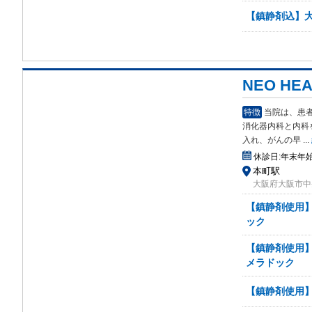
【鎮静剤込】
NEO HE
特徴
当院は、患
消化器内科と内科
入れ、がんの早
...
休診日:
年末年
本町駅
大阪府大阪市中央
【鎮静剤使用】
ック
【鎮静剤使用】
メラドック
【鎮静剤使用】