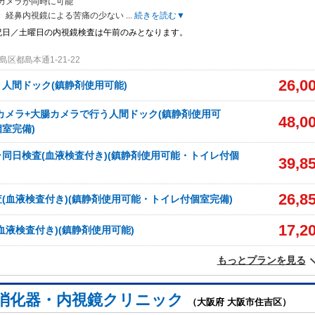
カメラが同時に可能
、経鼻内視鏡による苦痛の少ない
...
続きを読む▼
祝日／土曜日の内視鏡検査は午前のみとなります。
区都島本通1-21-22
26,0
人間ドック(鎮静剤使用可能)
カメラ+大腸カメラで行う人間ドック(鎮静剤使用可
48,0
室完備)
同日検査(血液検査付き)(鎮静剤使用可能・トイレ付個
39,8
26,8
(血液検査付き)(鎮静剤使用可能・トイレ付個室完備)
17,2
血液検査付き)(鎮静剤使用可能)
もっとプランを見る
消化器・内視鏡クリニック
（大阪府 大阪市住吉区）