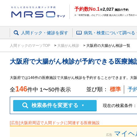
予約数No.1
2,027
※
施設の予約
※「年間予約数」のヒアリング調査 個人向け人間ドック予約サービ
人間ドック・健診を探す
病気・検査
について
調べる
人間ドックのマーソTOP
大腸がん検診
大阪府の大腸がん検診一覧
大阪府
で
大腸がん検診
が予約できる
医療施
大阪府
では
146
件の
医療施設
で
大腸がん検診
を予約することができます。
大
146
並び順：
標準
予
全
件中
1
〜
50
件表示
検索条件を変更する
現在の検索条件：
▼
[広告]
大阪府
周辺で人間ドックに関連する医療施設
マイヘ
広告