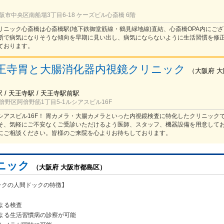
市中央区南船場3丁目6-18 ケーズビル心斎橋 6階
リニック心斎橋は心斎橋駅(地下鉄御堂筋線・鶴見緑地線)直結、心斎橋OPA内にござ
断で病気になりそうな傾向を早期に見い出し、病気にならないように生活習慣を修
ております。
王寺胃と大腸消化器内視鏡クリニック
（
大阪府
大
/ 天王寺駅 / 天王寺駅前駅
野区阿倍野筋1丁目5-1ルシアスビル16F
シアスビル16F！ 胃カメラ・大腸カメラといった内視鏡検査に特化したクリニック
そ、気軽にご不安なくご受診いただけるよう医師、スタッフ、機器設備を用意してお
にご相談ください。皆様のご来院を心よりお待ちしております。
ニック
（大阪府 大阪市都島区）
ックの人間ドックの特徴】
よる検査
よる生活習慣病
の診察が可能