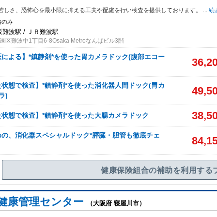
苦しさ、恐怖心を最小限に抑える工夫や配慮を行い検査を提供しております。
...
続
始のみ
阪難波駅 / ＪＲ難波駅
区難波中1丁目6-8Osaka Metroなんばビル3階
による】*鎮静剤*を使った胃カメラドック(腹部エコー
36,2
状態で検査】*鎮静剤*を使った消化器人間ドック(胃カ
49,5
ラ)
38,5
状態で検査】*鎮静剤*を使った大腸カメラドック
めの、消化器スペシャルドック*膵臓・胆管も徹底チェ
84,1
健康保険組合の補助を利用する
 健康管理センター
（大阪府 寝屋川市）