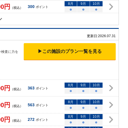
8
月
9
月
10
月
00
円
300
ポイント
（税込）
○
○
○
更新日:
2026.07.31
▶この施設のプラン一覧を見る
ラ検査に力を
8
月
9
月
10
月
00
円
363
ポイント
（税込）
○
○
○
8
月
9
月
10
月
00
円
563
ポイント
（税込）
○
○
○
8
月
9
月
10
月
00
円
272
ポイント
（税込）
○
○
○