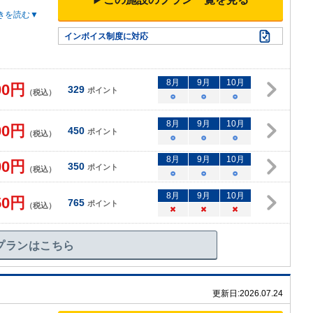
きを読む▼
インボイス制度に対応
8
月
9
月
10
月
00
円
329
ポイント
（税込）
○
○
○
8
月
9
月
10
月
00
円
450
ポイント
（税込）
○
○
○
8
月
9
月
10
月
00
円
350
ポイント
（税込）
○
○
○
8
月
9
月
10
月
50
円
765
ポイント
（税込）
×
×
×
プランはこちら
更新日:
2026.07.24