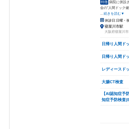
特徴
病院に併設
会の
”人間ドック
...
続きを読む▼
休診日:
日曜・祝
寝屋川市駅
大阪府寝屋川市川
日帰り人間ドッ
日帰り人間ドッ
レディースドッ
大腸CT検査
【AI認知症予
知症予防検査(Bra