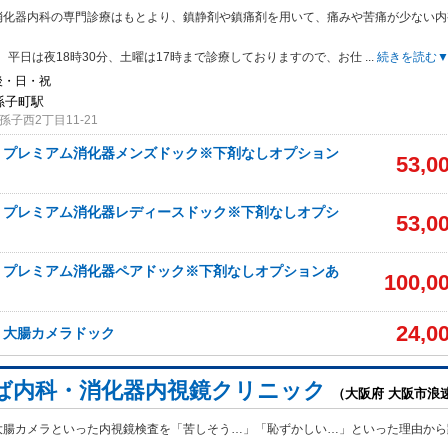
消化器内科の専門診療はもとより、鎮静剤や鎮痛剤を用いて、痛みや苦痛が少ない内
。
、平日は夜18時30分、土曜は17時まで診療しておりますので、お仕
...
続きを読む
後・日・祝
我孫子町駅
子西2丁目11-21
】プレミアム消化器メンズドック※下剤なしオプション
53,0
】プレミアム消化器レディースドック※下剤なしオプシ
53,0
】プレミアム消化器ペアドック※下剤なしオプションあ
100,0
24,0
】大腸カメラドック
ば内科・消化器内視鏡クリニック
（大阪府 大阪市浪
大腸カメラといった内視鏡検査を「苦しそう…」「恥ずかしい…」といった理由から