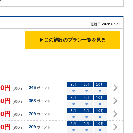
更新日:
2026.07.31
▶この施設のプラン一覧を見る
8
月
9
月
10
月
00
円
245
ポイント
（税込）
○
○
○
8
月
9
月
10
月
00
円
363
ポイント
（税込）
○
○
○
8
月
9
月
10
月
00
円
709
ポイント
（税込）
○
○
○
8
月
9
月
10
月
00
円
209
ポイント
（税込）
○
○
○