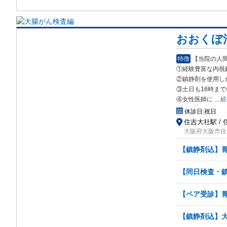
おおくぼ
特徴
【当院の人
①経験豊富な内視
②鎮静剤を使用し
③土日も16時ま
④女性医師に
...
続
休診日:
祝日
住吉大社駅 / 
大阪府大阪市住
【鎮静剤込】
【同日検査・
【ペア受診】
【鎮静剤込】