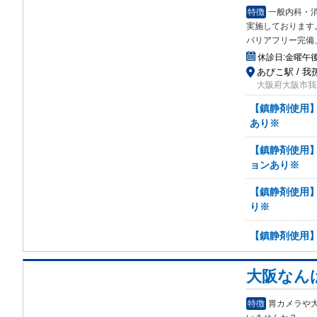
特徴
一般内科・
実施
しております
バリアフリー完備
休診日:
金曜午
あびこ駅 / 
大阪府大阪市我孫
【鎮静剤使用
あり※
【鎮静剤使用
ョンあり※
【鎮静剤使用
り※
【鎮静剤使用
大阪なん
特徴
胃カメラや