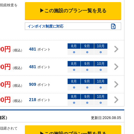
視鏡検査を
▶この施設のプラン一覧を見る
▼
インボイス制度に対応
8
月
9
月
10
月
00
円
481
ポイント
（税込）
○
○
○
8
月
9
月
10
月
00
円
481
ポイント
（税込）
○
○
○
8
月
9
月
10
月
00
円
909
ポイント
（税込）
○
○
○
8
月
9
月
10
月
00
円
218
ポイント
（税込）
○
○
○
速区）
更新日:
2026.08.05
躊躇されて
▶この施設のプラン一覧を見る