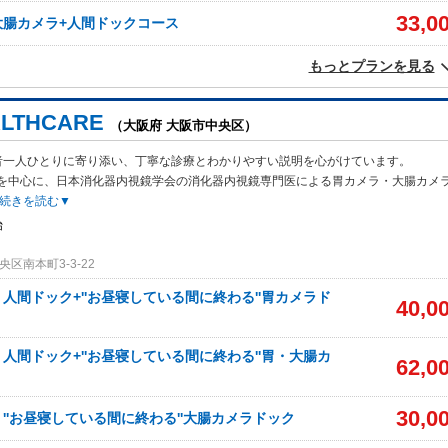
33,0
大腸カメラ+人間ドックコース
もっとプランを見る
ALTHCARE
（大阪府 大阪市中央区）
者一人ひとりに寄り添い、丁寧な診療とわかりやすい説明を心がけています。
を中心に、日本消化器内視鏡学会の消化器内視鏡専門医による胃カメラ・大腸カメ
続きを読む▼
始
区南本町3-3-22
人間ドック+''お昼寝している間に終わる''胃カメラド
40,0
人間ドック+''お昼寝している間に終わる''胃・大腸カ
62,0
30,0
''お昼寝している間に終わる''大腸カメラドック