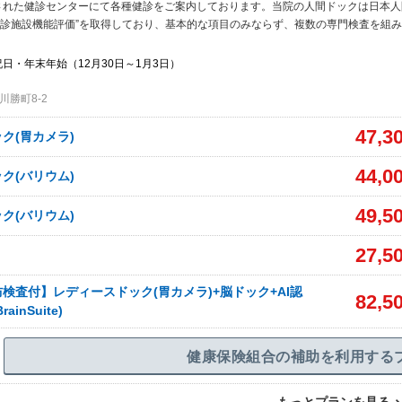
された健診センターにて各種健診をご案内しております。当院の人間ドックは日本人
健診施設機能評価”を取得しており、基本的な項目のみならず、複数の専門検査を組
日・年末年始（12月30日～1月3日）
勝町8-2
47,3
ク(胃カメラ)
44,0
ク(バリウム)
49,5
ク(バリウム)
27,5
防検査付】レディースドック(胃カメラ)+脳ドック+AI認
82,5
inSuite)
健康保険組合の補助を利用する