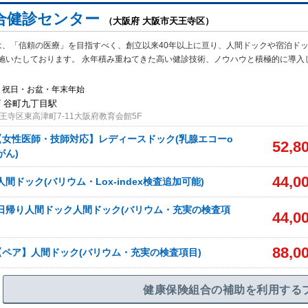
合健診センター
（大阪府 大阪市天王寺区）
は、「信頼の医療」を目指すべく、創立以来40年以上に亘り、人間ドックや宿泊ド
施いたしております。 永年積み重ねてきた高い健診技術、ノウハウと積極的に導入
・祝日・お盆・年末年始
/ 谷町九丁目駅
王寺区東高津町7-11大阪府教育会館5F
女性医師・技師対応】レディースドック(乳腺エコーo
52,8
がん)
44,0
間ドック(バリウム・Lox-index検査追加可能)
日帰り人間ドック人間ドック(バリウム・充実の検査項
44,0
88,0
ペア】人間ドック(バリウム・充実の検査項目)
健康保険組合の補助を利用する