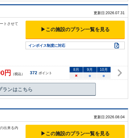
更新日:
2026.07.31
ートさせて
▶この施設のプラン一覧を見る
インボイス制度に対応
8
月
9
月
10
月
00
円
372
ポイント
（税込）
×
○
○
プランはこちら
更新日:
2026.08.04
の出来る内
▶この施設のプラン一覧を見る