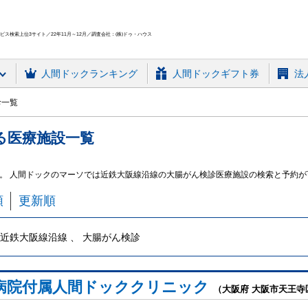
ス検索上位3サイト／22年11月～12月／調査会社：(株)ドゥ・ハウス
人間ドック
ランキング
人間ドックギフト券
法
診一覧
る
医療施設
一覧
。 人間ドックのマーソでは近鉄大阪線沿線の大腸がん検診医療施設の検索と予約が
順
更新順
近鉄大阪線沿線 、 大腸がん検診
病院付属人間ドッククリニック
（大阪府 大阪市天王寺