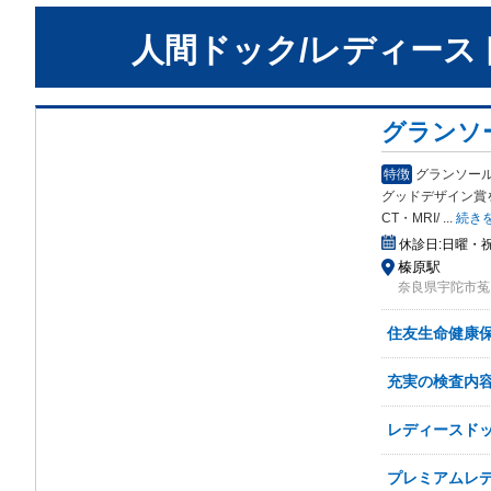
人間ドック/レディース
グランソ
特徴
グランソー
グッドデザイン賞
CT・MRI/
...
続き
休診日:
日曜・
榛原駅
奈良県宇陀市菟
住友生命健康保
充実の検査内容
レディースド
プレミアムレ