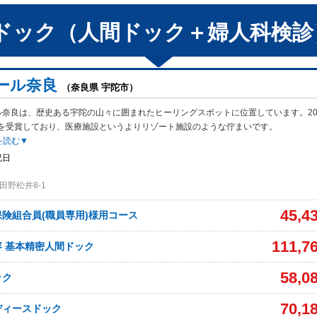
ドック（人間ドック＋婦人科検診
ール奈良
（奈良県 宇陀市）
ル奈良は、歴史ある宇陀の山々に囲まれたヒーリングスポットに位置しています。20
を受賞しており、医療施設というよりリゾート施設のような佇まいです。
を読む▼
祝日
田野松井8-1
45,4
険組合員(職員専用)様用コース
111,7
 基本精密人間ドック
58,0
ック
70,1
ディースドック