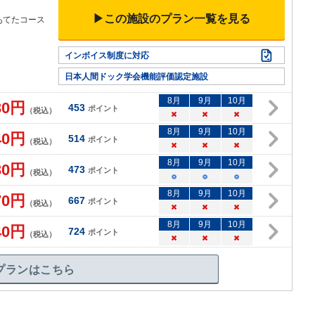
▶この施設のプラン一覧を見る
あてたコース
インボイス制度に対応
日本人間ドック学会機能評価認定施設
8
月
9
月
10
月
30
円
453
ポイント
（税込）
×
×
×
8
月
9
月
10
月
40
円
514
ポイント
（税込）
×
×
×
8
月
9
月
10
月
30
円
473
ポイント
（税込）
○
○
○
8
月
9
月
10
月
70
円
667
ポイント
（税込）
×
×
×
8
月
9
月
10
月
40
円
724
ポイント
（税込）
×
×
×
プランはこちら