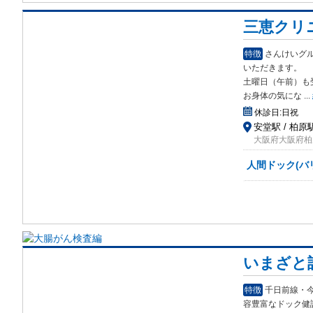
三恵クリ
特徴
さんけいグ
いた
だきます。
土曜日（午前）も
お身体の気にな
...
休診日:
日祝
安堂駅 / 柏原
大阪府大阪府柏
人間ドック(バ
いまざと
特徴
千日前線・
容豊
富なドック健