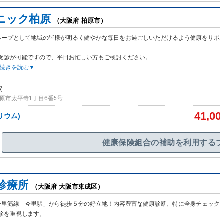
ニック柏原
（大阪府 柏原市）
ループとして地域の皆様が明るく健やかな毎日をお過ごしいただけるよう健康をサポ
受診が可能ですので、平日お忙しい方もご検討ください。
続きを読む▼
駅
原市太平寺1丁目6番5号
41,0
リウム)
健康保険組合の補助を利用する
診療所
（大阪府 大阪市東成区）
今里筋線「今里駅」から徒歩５分の好立地！内容豊富な健康診断、特に全身チェック
診を重視します。