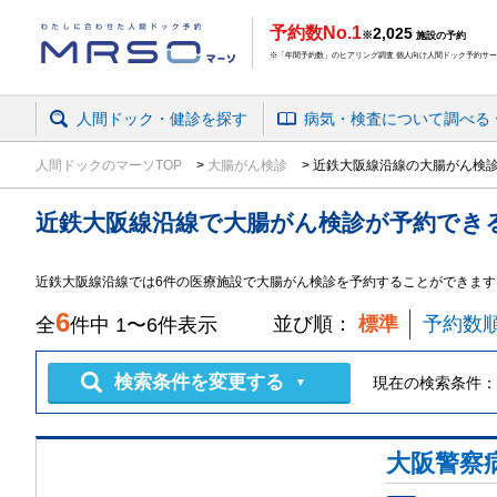
予約数No.1
2,025
※
施設の予約
※「年間予約数」のヒアリング調査 個人向け人間ドック予約サービ
人間ドック・健診を探す
病気・検査
について
調べる
人間ドックのマーソTOP
大腸がん検診
近鉄大阪線沿線の大腸がん検
近鉄大阪線沿線
で
大腸がん検診
が予約でき
近鉄大阪線沿線では6件の医療施設で大腸がん検診を予約することができます
6
並び順：
標準
予約数
全
件中
1
〜
6
件表示
検索条件を変更する
現在の検索条件：
▼
大阪警察