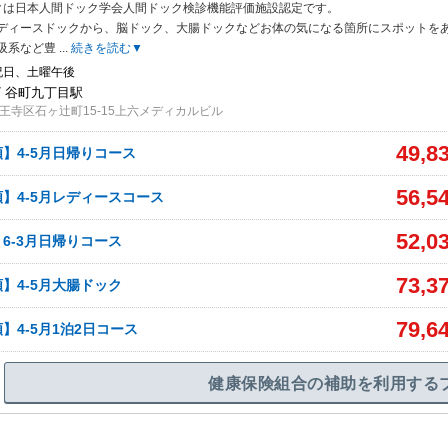
クは日本人間ドック学会人間ドック検診機能評価施設認定です。
ディースドッ
クから、脳ドック、大腸ドックなどお体の気になる箇所にスポットを
吸系など豊
...
続きを読む▼
祝日、土曜午後
/ 谷町九丁目駅
王寺区石ヶ辻町15-15上六メディカルビル
49,8
】4-5月日帰りコース
56,5
】4-5月レディースコース
52,0
6-3月日帰りコース
73,3
】4-5月大腸ドック
79,6
】4-5月1泊2日コース
健康保険組合の補助を利用する