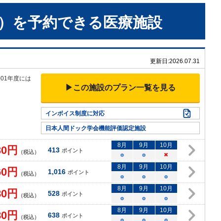
）
を予約できる
医療施設
更新日:
2026.07.31
01年度には
▶この施設のプラン一覧を見る
インボイス制度に対応
日本人間ドック学会機能評価認定施設
8
月
9
月
10
月
30
円
413
ポイント
（税込）
○
○
×
8
月
9
月
10
月
60
円
1,016
ポイント
（税込）
○
○
○
8
月
9
月
10
月
80
円
528
ポイント
（税込）
○
○
○
8
月
9
月
10
月
80
円
638
ポイント
（税込）
○
○
○