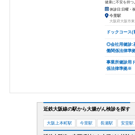
健康に不安を持つ
休診日:
日曜・
今里駅
大阪府大阪市東成
ドックコース(
◎会社用健診:
働関係法律準
事業所健診用
係法律準拠※
近鉄大阪線
の駅から
大腸がん検診を
探す
大阪上本町
駅
今里
駅
長瀬
駅
安堂
駅