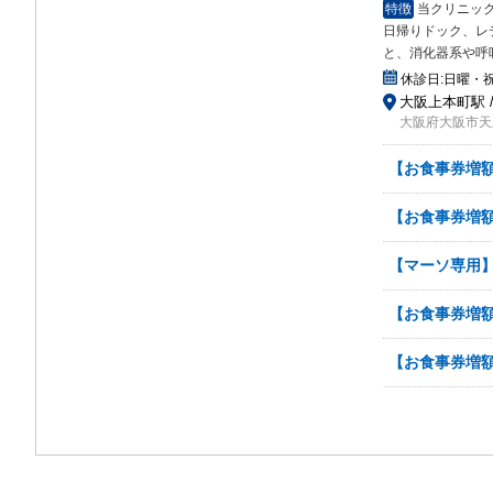
特徴
当クリニッ
日帰りドック、レ
と、消化器系や呼
休診日:
日曜・
大阪上本町駅 
大阪府大阪市天
【お食事券増額
【お食事券増額
【マーソ専用】
【お食事券増額
【お食事券増額