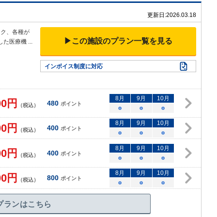
更新日:
2026.03.18
ック、各種が
▶この施設のプラン一覧を見る
した医療機
...
インボイス制度に対応
8
月
9
月
10
月
00
円
480
ポイント
（税込）
○
○
○
8
月
9
月
10
月
00
円
400
ポイント
（税込）
○
○
○
8
月
9
月
10
月
00
円
400
ポイント
（税込）
○
○
○
8
月
9
月
10
月
00
円
800
ポイント
（税込）
○
○
○
プランはこちら