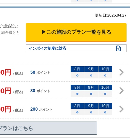
更新日:
2026.04.27
介護施設と
▶この施設のプラン一覧を見る
、組合員とと
インボイス制度に対応
8
月
9
月
10
月
00
円
50
ポイント
（税込）
○
○
○
8
月
9
月
10
月
00
円
30
ポイント
（税込）
○
○
○
8
月
9
月
10
月
00
円
200
ポイント
（税込）
○
○
○
プランはこちら