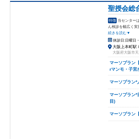
聖授会総
特徴
当センター
ん
検診を幅広く実
続きを読む▼
休診日:
日曜日
大阪上本町駅 
大阪府大阪市天
マーソプラン【
rマンモ・子宮
マーソプラン*人
マーソプラン*
目)
マーソプラン【