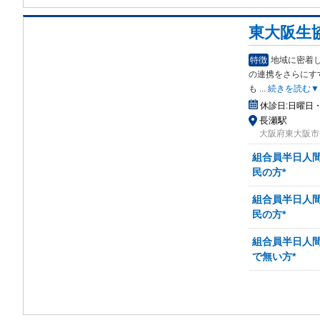
東大阪生
特徴
地域に密着
の連
携をさらにす
も
...
続きを読む▼
休診日:
日曜日
長瀬駅
大阪府東大阪市長
組合員半日人間
民の方*
組合員半日人間
民の方*
組合員半日人間
で無い方*