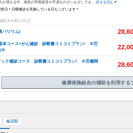
人が増える中、病気の早期発見や手遅れのガンを少しでも
...
続きを読む▼
祝祭日＊日曜健診を実施している日もございます＊
区大今里1-23-12
28,6
胃バリウム)
基本コース+がん健診 診断書コミコミプラン! ※労
22,0
拠※
ドック健診コース 診断書コミコミプラン! ※労働関
28,6
健康保険組合の補助を利用する
榛原
駅