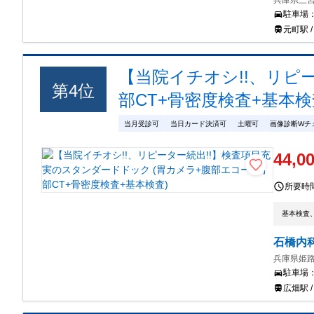
兵庫県三宮
駐車場
元町駅 
【当院イチオシ!!、リピ
第
4
位
部CT+骨密度検査+基本検
当月受診可
当日カード決済可
土曜可
画像診断Wチ
44,0
所要時
基本検査
石橋内
兵庫県姫路
駐車場
広畑駅 