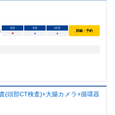
8
月
9
月
10
月
況
詳細・予約
×
○
○
(頭部CT検査)+大腸カメラ+循環器