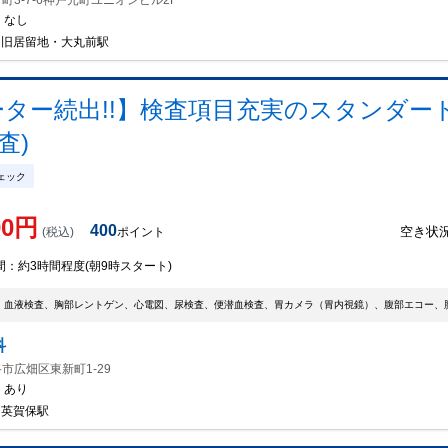
町3-7-6神戸元町ユニオンビル2F
：
なし
/ 旧居留地・大丸前駅
ーター続出!!】検査項目充実のスタンダード
査)
ェック
00
円
400
空き状
(税込)
ポイント
間：
約3時間程度(朝9時スタート)
、血液検査、胸部レントゲン、心電図、尿検査、便潜血検査、胃カメラ（胃内視鏡）、腹部エコー、
科
市広畑区東新町1-29
：
あり
/ 英賀保駅