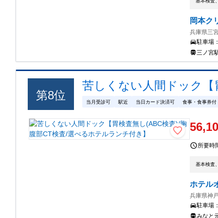
基本検査
岡本ク
兵庫県三宮
駐車場
三ノ宮駅
苦しくない人間ドック【胃
第
8
位
当月受診可
駅近
当日カード決済可
食事・食事券付
56,1
所要時
基本検査
ホテル
兵庫県神戸
駐車場
みなと元