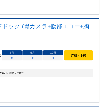
ドック (胃カメラ+腹部エコー+胸
8
月
9
月
10
月
況
詳細・予約
○
○
○
胸部CT、腫瘍マーカー