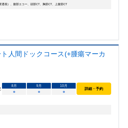
透視）、腹部エコー、頭部CT、胸部CT、上腹部CT
ト人間ドックコース(+腫瘍マーカ
8
月
9
月
10
月
況
詳細・予約
○
○
○