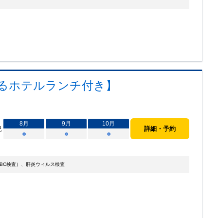
べるホテルランチ付き】
8
月
9
月
10
月
況
詳細・予約
○
○
○
BC検査）、肝炎ウィルス検査