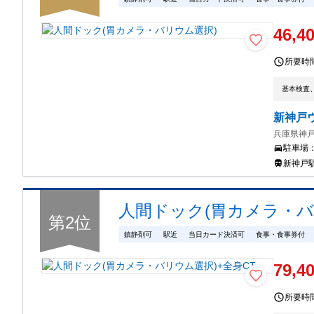
46,4
所要時
基本検査
新神戸
兵庫県神戸
駐車場
新神戸
人間ドック(胃カメラ・バ
第
2
位
鎮静剤可
駅近
当日カード決済可
食事・食事券付
79,4
所要時