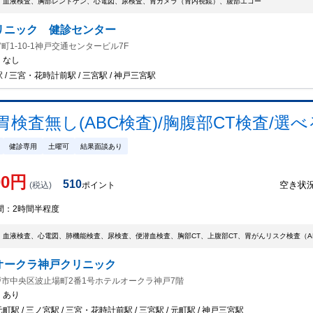
、血液検査、胸部レントゲン、心電図、尿検査、胃カメラ（胃内視鏡）、腹部エコー
リニック 健診センター
町1-10-1神戸交通センタービル7F
：
なし
 / 三宮・花時計前駅 / 三宮駅 / 神戸三宮駅
検査無し(ABC検査)/胸腹部CT検査/選
健診専用
土曜可
結果面談あり
00
円
510
空き状
(税込)
ポイント
間：
2時間半程度
、血液検査、心電図、肺機能検査、尿検査、便潜血検査、胸部CT、上腹部CT、胃がんリスク検査（A
オークラ神戸クリニック
市中央区波止場町2番1号ホテルオークラ神戸7階
：
あり
町駅 / 三ノ宮駅 / 三宮・花時計前駅 / 三宮駅 / 元町駅 / 神戸三宮駅