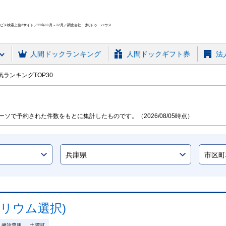
ス検索上位3サイト／22年11月～12月／調査会社：(株)ドゥ・ハウス
人間ドック
ランキング
人間ドックギフト券
法
ランキングTOP30
ソで予約された件数をもとに集計したものです。（2026/08/05時点）
リウム選択)
健診専用
土曜可