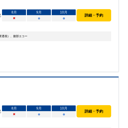
8
月
9
月
10
月
況
詳細・予約
×
○
○
胃透視）、腹部エコー
8
月
9
月
10
月
況
詳細・予約
×
○
○