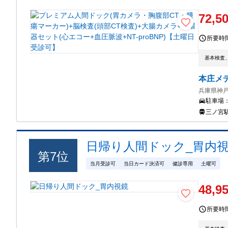
72,5
所要時
基本検査
本庄メ
兵庫県神戸
駐車場
三ノ宮駅 
日帰り人間ドック_胃内
第
7
位
当月受診可
当日カード決済可
健診専用
土曜可
48,9
所要時