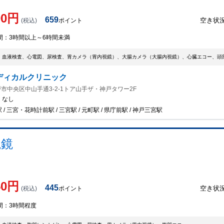
00
円
659
空き状
(税込)
ポイント
間：
3時間以上～6時間未満
、血液検査、心電図、尿検査、胃カメラ（胃内視鏡）、大腸カメラ（大腸内視鏡）、心臓エコー、頭部
ディカルクリニック
市中央区中山手通3-2-1トア山手ザ・神戸タワー2F
：
なし
/ 三宮・花時計前駅 / 三宮駅 / 元町駅 / 県庁前駅 / 神戸三宮駅
視鏡
50
円
445
空き状
(税込)
ポイント
間：
3時間程度