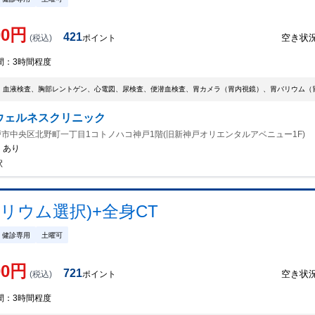
00
円
421
空き状
(税込)
ポイント
間：
3時間程度
、血液検査、胸部レントゲン、心電図、尿検査、便潜血検査、胃カメラ（胃内視鏡）、胃バリウム（
ウェルネスクリニック
市中央区北野町一丁目1コトノハコ神戸1階(旧新神戸オリエンタルアベニュー1F)
：
あり
駅
リウム選択)+全身CT
健診専用
土曜可
00
円
721
空き状
(税込)
ポイント
間：
3時間程度