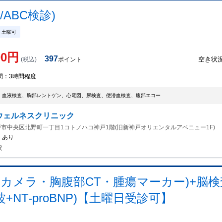
ABC検診)
土曜可
00
円
397
空き状
(税込)
ポイント
間：
3時間程度
、血液検査、胸部レントゲン、心電図、尿検査、便潜血検査、腹部エコー
ウェルネスクリニック
市中央区北野町一丁目1コトノハコ神戸1階(旧新神戸オリエンタルアベニュー1F)
：
あり
駅
カメラ・胸腹部CT・腫瘍マーカー)+脳検査
NT-proBNP)【土曜日受診可】