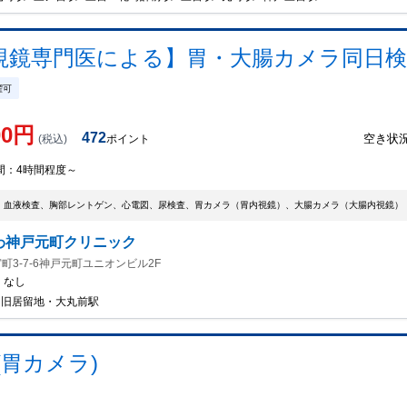
鏡専門医による】胃・大腸カメラ同日検診
曜可
00
円
472
空き状
(税込)
ポイント
間：
4時間程度～
、血液検査、胸部レントゲン、心電図、尿検査、胃カメラ（胃内視鏡）、大腸カメラ（大腸内視鏡）
わ神戸元町クリニック
町3-7-6神戸元町ユニオンビル2F
：
なし
/ 旧居留地・大丸前駅
胃カメラ)