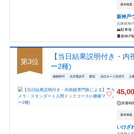
基本検査
新神戸
兵庫県神戸
駐車場
新神戸
【当日結果説明付き・内
第
3
位
ー2種)
鎮静剤可
当月受診可
駅近
当日カード決済可
土
45,0
所要時
基本検査
いけざ