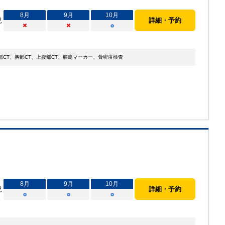
8
月
9
月
10
月
況
詳細・予約
×
×
○
CT、胸部CT、上腹部CT、腫瘍マーカー、骨密度検査
8
月
9
月
10
月
況
詳細・予約
○
○
○