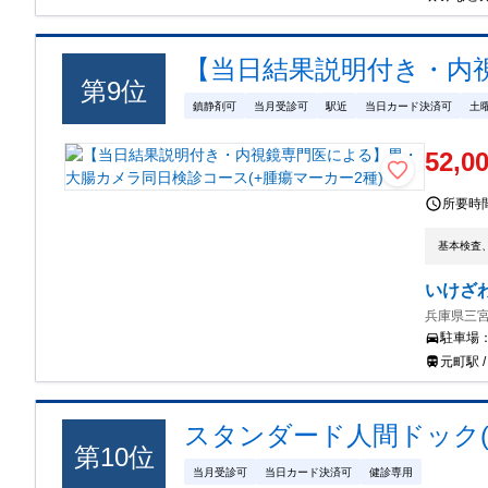
【当日結果説明付き・内視
第
9
位
鎮静剤可
当月受診可
駅近
当日カード決済可
土
52,0
所要時
基本検査
いけざ
兵庫県三宮
駐車場
元町駅 
スタンダード人間ドック(
第
10
位
当月受診可
当日カード決済可
健診専用