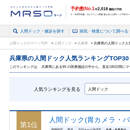
予約数No.1
2,018
※
施設の予約
※「年間予約数」のヒアリング調査 個人向け人間ドック予約サービ
人間ドック・健診を探す
病気・検査
について
調べる
人間ドックのマーソTOP
人間ドック
兵庫県
兵庫県の人間ドック人気
兵庫県の人間ドック
人気ランキング
TOP
30
このランキングは、 兵庫県にある95 の医療施設の中から、直近180日間にマー
人気ランキングを見る
人間ドック(胃カメラ・バ
第
1
位
鎮静剤可
駅近
当日カード決済可
食事・食事券付