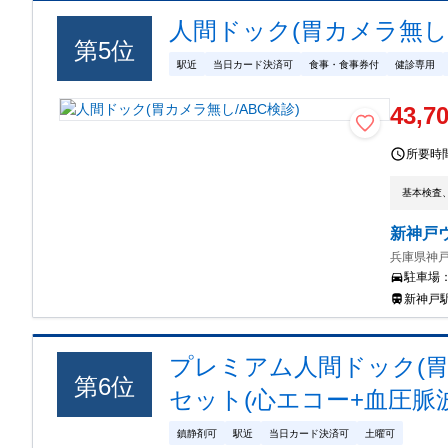
人間ドック(胃カメラ無し/
第
5
位
駅近
当日カード決済可
食事・食事券付
健診専用
43,7
所要時
基本検査
新神戸
兵庫県神戸
駐車場
新神戸
プレミアム人間ドック(胃
第
6
位
セット(心エコー+血圧脈波+
鎮静剤可
駅近
当日カード決済可
土曜可