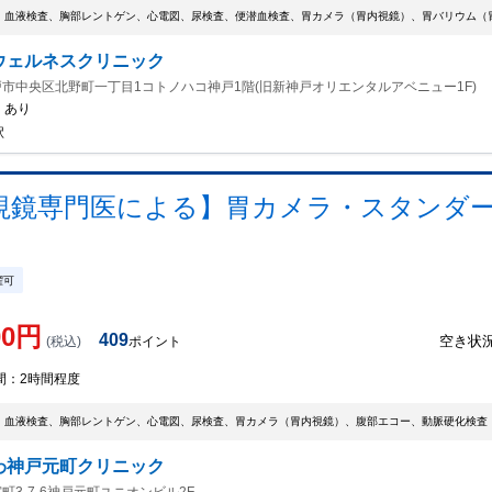
、血液検査、胸部レントゲン、心電図、尿検査、便潜血検査、胃カメラ（胃内視鏡）、胃バリウム（胃
ウェルネスクリニック
市中央区北野町一丁目1コトノハコ神戸1階(旧新神戸オリエンタルアベニュー1F)
：
あり
駅
視鏡専門医による】胃カメラ・スタンダー
曜可
00
円
409
空き状
(税込)
ポイント
間：
2時間程度
、血液検査、胸部レントゲン、心電図、尿検査、胃カメラ（胃内視鏡）、腹部エコー、動脈硬化検査
わ神戸元町クリニック