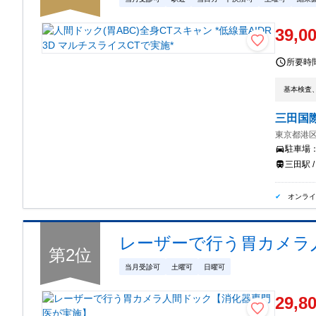
39,0
所要時
基本検査
三田国
東京都港区
駐車場
三田駅 /
オンラ
レーザーで行う胃カメラ
第
2
位
当月受診可
土曜可
日曜可
29,8