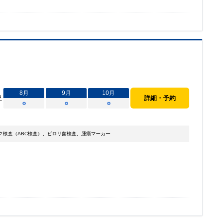
8
月
9
月
10
月
況
詳細・予約
○
○
○
検査（ABC検査）、ピロリ菌検査、腫瘍マーカー