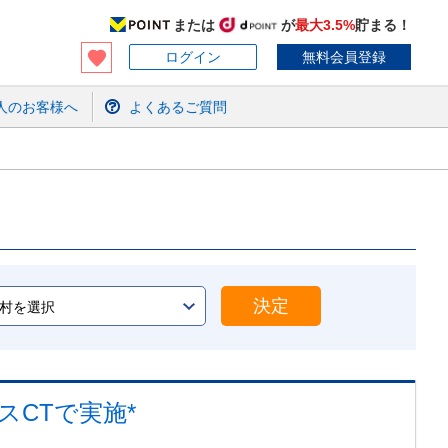
または
が
最大3.5%
貯まる！
ログイン
無料会員登録
人のお客様へ
よくあるご質問
決定
スCTで実施*