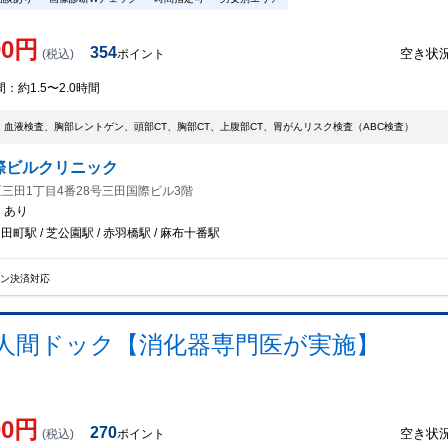
00
円
354
空き状
(税込)
ポイント
間：
約1.5〜2.0時間
、血液検査、胸部レントゲン、頭部CT、胸部CT、上腹部CT、胃がんリスク検査（ABC検査）
際ビルクリニック
三田1丁目4番28号三田国際ビル3階
：
あり
 田町駅 / 芝公園駅 / 赤羽橋駅 / 麻布十番駅
イン決済対応
人間ドック【消化器専門医が実施】
00
円
270
空き状
(税込)
ポイント