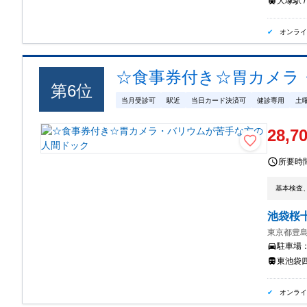
大塚駅 /
オンラ
☆食事券付き☆胃カメラ
第
6
位
当月受診可
駅近
当日カード決済可
健診専用
土
28,7
所要時
基本検査
池袋桜
東京都豊島
駐車場
東池袋四
オンラ