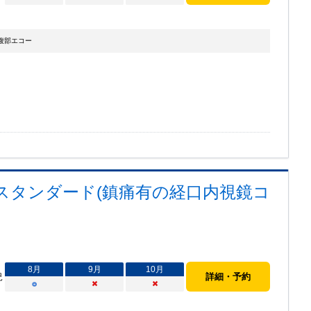
腹部エコー
スタンダード(鎮痛有の経口内視鏡コ
8
月
9
月
10
月
況
詳細・予約
○
×
×