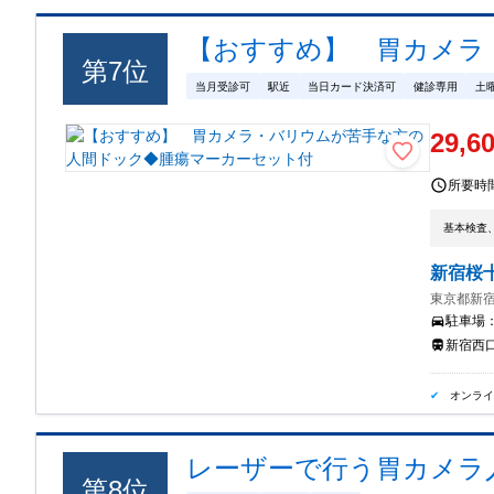
【おすすめ】 胃カメラ
第
7
位
当月受診可
駅近
当日カード決済可
健診専用
土
29,6
所要時
基本検査
新宿桜
東京都新宿区
駐車場
新宿西口
オンラ
レーザーで行う胃カメラ
第
8
位