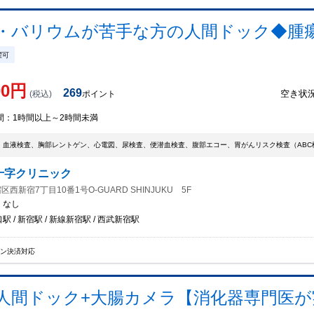
・バリウムが苦手な方の人間ドック◆腫
曜可
00
円
269
空き状
(税込)
ポイント
間：
1時間以上～2時間未満
、血液検査、胸部レントゲン、心電図、尿検査、便潜血検査、腹部エコー、胃がんリスク検査（ABC
十字クリニック
西新宿7丁目10番1号O-GUARD SHINJUKU 5F
：
なし
駅 / 新宿駅 / 新線新宿駅 / 西武新宿駅
イン決済対応
人間ドック+大腸カメラ【消化器専門医が