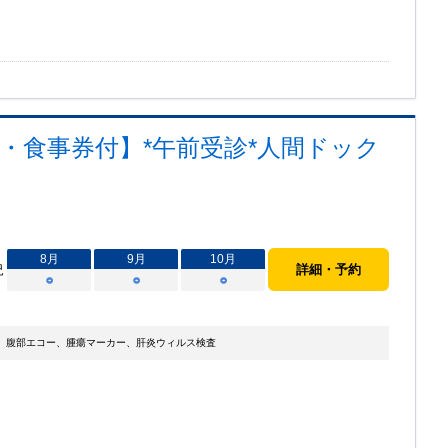
・食事券付】*午前受診*人間ドック
8
月
9
月
10
月
況
詳細・予約
○
○
○
、腹部エコー、腫瘍マーカー、肝炎ウィルス検査