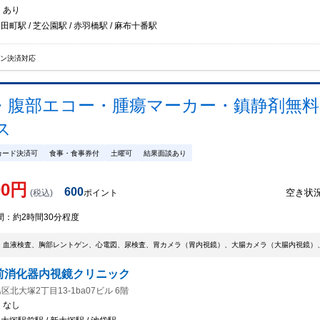
：
あり
 田町駅 / 芝公園駅 / 赤羽橋駅 / 麻布十番駅
イン決済対応
・腹部エコー・腫瘍マーカー・鎮静剤無料
ス
カード決済可
食事・食事券付
土曜可
結果面談あり
00
円
600
空き状
(税込)
ポイント
間：
約2時間30分程度
、血液検査、胸部レントゲン、心電図、尿検査、胃カメラ（胃内視鏡）、大腸カメラ（大腸内視鏡）
前消化器内視鏡クリニック
北大塚2丁目13-1ba07ビル 6階
：
なし