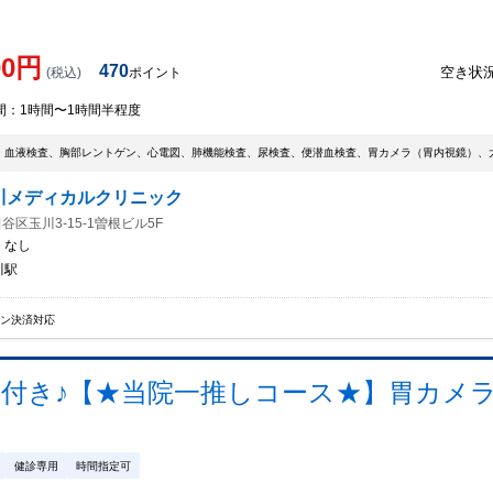
00
円
470
空き状
(税込)
ポイント
間：
1時間〜1時間半程度
、血液検査、胸部レントゲン、心電図、肺機能検査、尿検査、便潜血検査、胃カメラ（胃内視鏡）、
川メディカルクリニック
谷区玉川3-15-1曽根ビル5F
：
なし
川駅
イン決済対応
券付き♪【★当院一推しコース★】胃カメ
健診専用
時間指定可