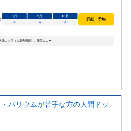
8
月
9
月
10
月
況
詳細・予約
○
○
○
大腸カメラ（大腸内視鏡）、腹部エコー
ラ・バリウムが苦手な方の人間ドッ