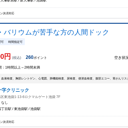
 大塚駅前駅 / 新大塚駅 / 池袋駅
イン決済対応
・バリウムが苦手な方の人間ドック
曜可
時間指定可
00
円
260
空き状
(税込)
ポイント
間：
1時間以上～2時間未満
、血液検査、胸部レントゲン、心電図、肺機能検査、尿検査、便潜血検査、腹部エコー、胃がんリスク
十字クリニック
区東池袋1-13-6ロクマルゲート池袋 7F
：
なし
丁目駅 / 東池袋駅 / 池袋駅
イン決済対応