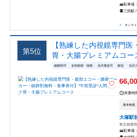
駐車場
三田駅 /
オンラ
【熟練した内視鏡専門医
第
5
位
胃・大腸プレミアムコー
鎮静剤可
女性医師・技師
当月受診可
駅近
当日
66,0
所要時
基本検査
大塚駅
東京都豊島区
駐車場