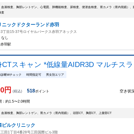
、血液検査、胸部レントゲン、心電図、肺機能検査、尿検査、便潜血検査、胃カメラ（胃内視鏡）、
検査
リニックドクターランド赤羽
3丁目15-37号ロイヤルパークス赤羽アネックス
：
なし
/ 赤羽駅
CTスキャン *低線量AIDR3D マルチス
像診断Wチェック
時間指定可
男女別エリア
00
円
518
空き状
(税込)
ポイント
間：
約1.5〜2.0時間
、血液検査、胸部レントゲン、胃カメラ（胃内視鏡）、頭部CT、胸部CT、上腹部CT
際ビルクリニック
三田1丁目4番28号三田国際ビル3階