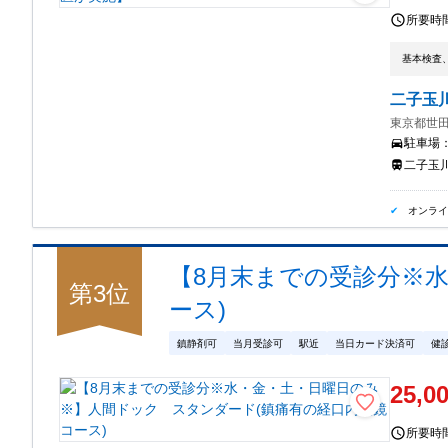
所要時
基本検査
二子玉
東京都世田
駐車場
二子玉
オンラ
【8月末までの受診分※
第
3
位
ース)
鎮静剤可
当月受診可
駅近
当日カード決済可
健
25,0
所要時