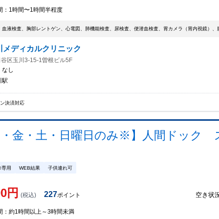
間：
1時間〜1時間半程度
、血液検査、胸部レントゲン、心電図、肺機能検査、尿検査、便潜血検査、胃カメラ（胃内視鏡）、
川メディカルクリニック
谷区玉川3-15-1曽根ビル5F
：
なし
川駅
イン決済対応
水・金・土・日曜日のみ※】人間ドック 
診専用
WEB結果
子供連れ可
00
円
227
空き状
(税込)
ポイント
間：
約1時間以上～3時間未満