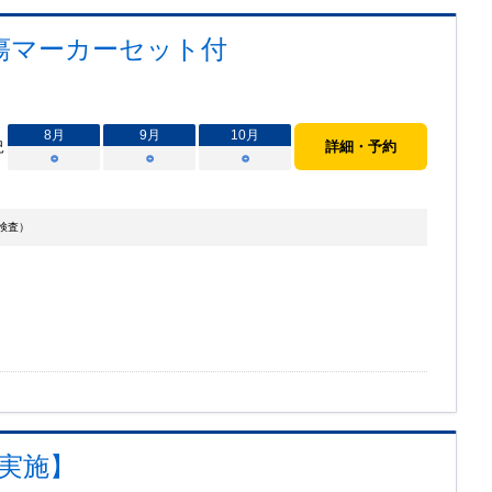
瘍マーカーセット付
8
月
9
月
10
月
況
詳細・予約
○
○
○
検査）
実施】