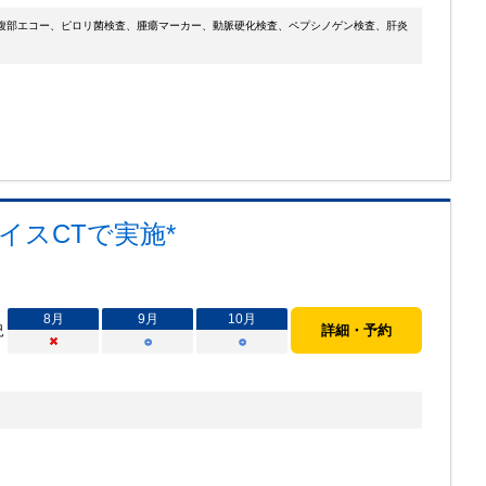
腹部エコー、ピロリ菌検査、腫瘍マーカー、動脈硬化検査、ペプシノゲン検査、肝炎
ライスCTで実施*
8
月
9
月
10
月
況
詳細・予約
×
○
○