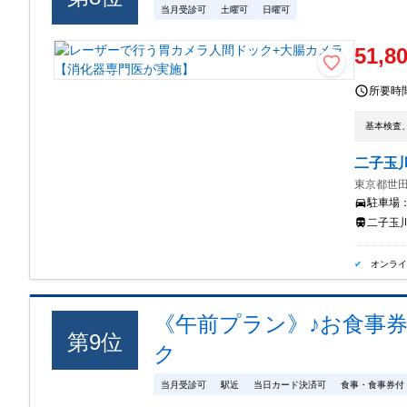
当月受診可
土曜可
日曜可
51,8
所要時
基本検査
二子玉
東京都世田
駐車場
二子玉
オンラ
《午前プラン》♪お食事
第
9
位
ク
当月受診可
駅近
当日カード決済可
食事・食事券付