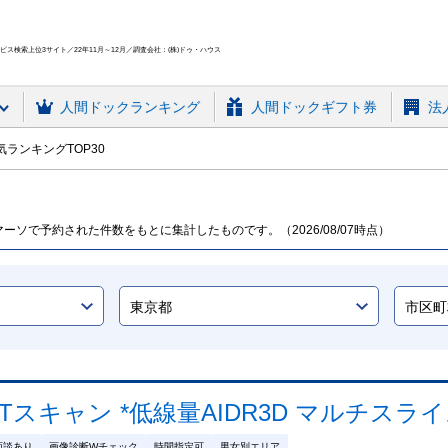
ス検索上位3サイト／22年11月～12月／調査会社：(株)ドゥ・ハウス
人間ドック
ランキング
人間ドックギフト券
法
ランキングTOP30
ーソで予約された件数をもとに集計したものです。（2026/08/07時点）
Tスキャン *低線量AIDR3D マルチスライ
面談あり
画像診断Wチェック
時間指定可
男女別エリア