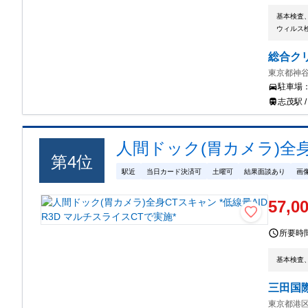
基本検査
ウィルス
総合ク
東京都神谷
駐車場
志茂駅 
人間ドック(胃カメラ)全身
第
4
位
駅近
当日カード決済可
土曜可
結果面談あり
画
57,0
所要時
基本検査
三田国
東京都港区