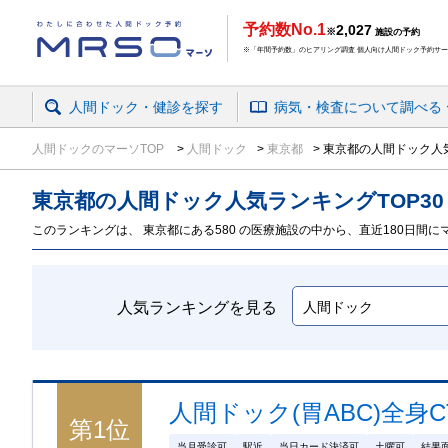
予約数No.1
2,027
※
施設の予約
※「年間予約数」のヒアリング調査 個人向け人間ドック予約サービ
人間ドック・健診を探す
病気・検査
について
調べる
人間ドックのマーソTOP
人間ドック
東京都
東京都の人間ドック人気
東京都の人間ドック
人気ランキング
TOP
30
このランキングは、 東京都にある580 の医療施設の中から、直近180日間にマ
人気ランキングを見る
人間ドック(胃ABC)全身C
第
1
位
当月受診可
駅近
当日カード決済可
土曜可
結果