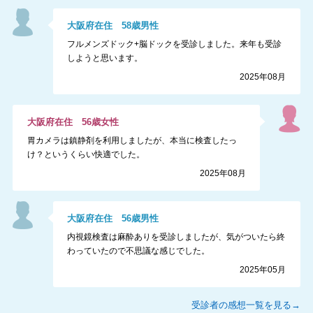
大阪府
在住
58
歳
男性
フルメンズドック+脳ドックを受診しました。来年も受診
しようと思います。
2025年08月
大阪府
在住
56
歳
女性
胃カメラは鎮静剤を利用しましたが、本当に検査したっ
け？というくらい快適でした。
2025年08月
大阪府
在住
56
歳
男性
内視鏡検査は麻酔ありを受診しましたが、気がついたら終
わっていたので不思議な感じでした。
2025年05月
受診者の感想一覧を見る→