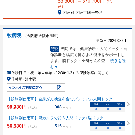
58,300
円～
370,700
円
（税
込）
大阪府 大阪市阿倍野区
牧病院
（大阪府 大阪市旭区）
更新日:
2026.08.01
特徴
当院では、健康診断・人間ドック・画
像診断と幅広く皆さまの健康をサポートし
ます。脳ドック・全身がん検査
...
続きを読
む▼
休診日:
日・祝・年末年始（12/30~1/3）※保険診察に関して
千林駅 / 清水駅
インボイス制度に対応
【鎮静剤使用可】全身がん検査を含むプレミアム人間ドック
8
月
9
月
10
月
99,980
円
908
（税込）
ポイント
○
○
○
【鎮静剤使用可】胃カメラで行う人間ドック+脳ドック
8
月
9
月
10
月
56,680
円
515
（税込）
ポイント
○
○
○