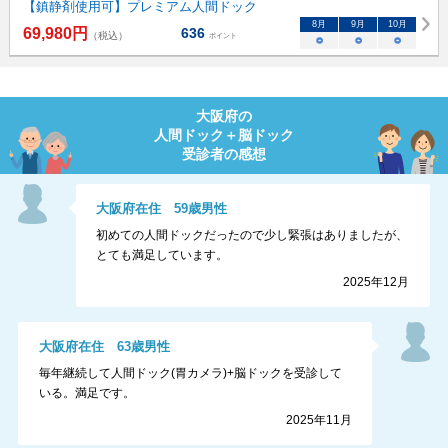
【鎮静剤使用可】プレミアム人間ドック
8
月
9
月
10
月
69,980
円
636
（税込）
ポイント
○
○
○
大阪府
の
人間ドック＋脳ドック
受診者の感想
大阪府
在住
59
歳
男性
初めての人間ドックだったので少し緊張はありましたが、
とても満足しています。
2025年12月
大阪府
在住
63
歳
男性
毎年継続して人間ドック(胃カメラ)+脳ドックを受診して
いる。満足です。
2025年11月