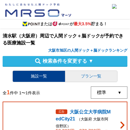
または
が
最大3.5%
貯まる！
清水駅（大阪府）周辺
で
人間ドック＋脳ドック
が予約でき
る
医療施設
一覧
大阪市旭区の人間ドック＋脳ドックランキング
検索条件を変更する
▼
施設一覧
プラン一覧
1
全
件中
1
〜
1
件表示
大阪公立大学病院M
広告
edCity21
（
大阪府
大阪市阿
倍野区
）