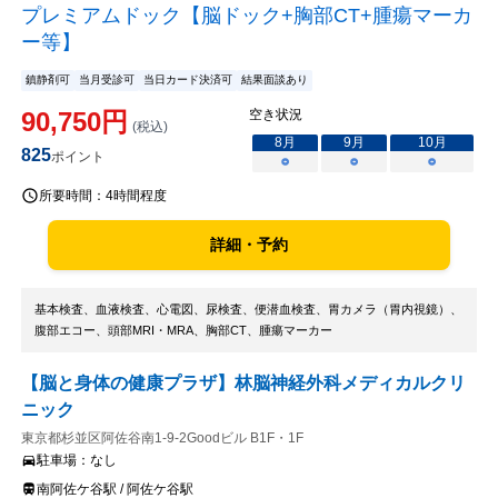
プレミアムドック【脳ドック+胸部CT+腫瘍マーカ
ー等】
鎮静剤可
当月受診可
当日カード決済可
結果面談あり
90,750
円
空き状況
(税込)
8
月
9
月
10
月
825
ポイント
○
○
○
所要時間：
4時間程度
詳細・予約
基本検査、血液検査、心電図、尿検査、便潜血検査、胃カメラ（胃内視鏡）、
腹部エコー、頭部MRI・MRA、胸部CT、腫瘍マーカー
【脳と身体の健康プラザ】林脳神経外科メディカルクリ
ニック
東京都杉並区阿佐谷南1-9-2Goodビル B1F・1F
駐車場：
なし
南阿佐ケ谷駅 / 阿佐ケ谷駅