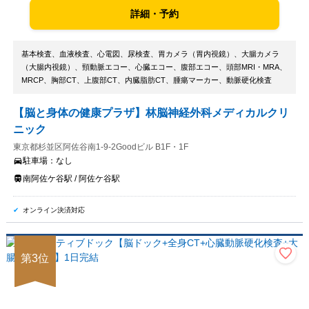
詳細・予約
基本検査、血液検査、心電図、尿検査、胃カメラ（胃内視鏡）、大腸カメラ
（大腸内視鏡）、頸動脈エコー、心臓エコー、腹部エコー、頭部MRI・MRA、
MRCP、胸部CT、上腹部CT、内臓脂肪CT、腫瘍マーカー、動脈硬化検査
【脳と身体の健康プラザ】林脳神経外科メディカルクリ
ニック
東京都杉並区阿佐谷南1-9-2Goodビル B1F・1F
駐車場：
なし
南阿佐ケ谷駅 / 阿佐ケ谷駅
オンライン決済対応
第
3
位