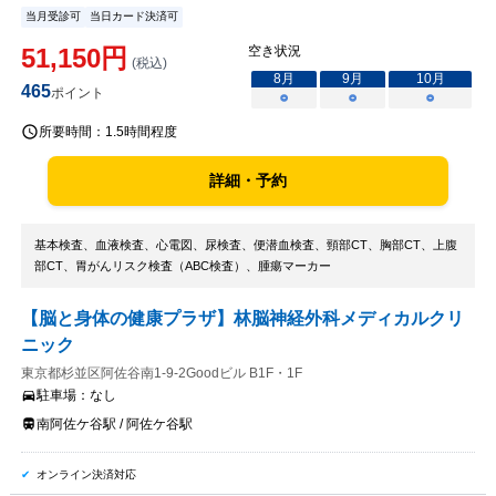
当月受診可
当日カード決済可
51,150
円
空き状況
(税込)
8
月
9
月
10
月
465
ポイント
○
○
○
所要時間：
1.5時間程度
詳細・予約
基本検査、血液検査、心電図、尿検査、便潜血検査、頸部CT、胸部CT、上腹
部CT、胃がんリスク検査（ABC検査）、腫瘍マーカー
【脳と身体の健康プラザ】林脳神経外科メディカルクリ
ニック
東京都杉並区阿佐谷南1-9-2Goodビル B1F・1F
駐車場：
なし
南阿佐ケ谷駅 / 阿佐ケ谷駅
オンライン決済対応