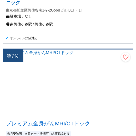
ニック
東京都杉並区阿佐谷南1-9-2Goodビル B1F・1F
駐車場：
なし
南阿佐ケ谷駅 / 阿佐ケ谷駅
オンライン決済対応
第
7
位
プレミアム全身がんMRI/CTドック
当月受診可
当日カード決済可
結果面談あり