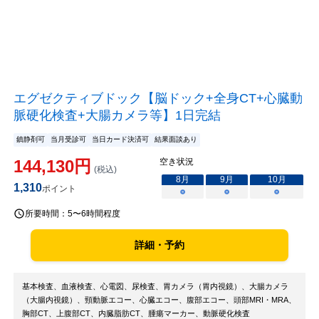
エグゼクティブドック【脳ドック+全身CT+心臓動
脈硬化検査+大腸カメラ等】1日完結
鎮静剤可
当月受診可
当日カード決済可
結果面談あり
144,130
円
空き状況
(税込)
8
月
9
月
10
月
1,310
ポイント
○
○
○
所要時間：
5〜6時間程度
詳細・予約
基本検査、血液検査、心電図、尿検査、胃カメラ（胃内視鏡）、大腸カメラ
（大腸内視鏡）、頸動脈エコー、心臓エコー、腹部エコー、頭部MRI・MRA、
胸部CT、上腹部CT、内臓脂肪CT、腫瘍マーカー、動脈硬化検査