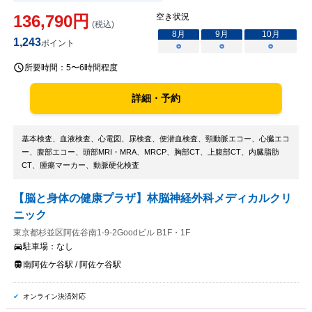
136,790
円
空き状況
(税込)
8
月
9
月
10
月
1,243
ポイント
○
○
○
所要時間：
5〜6時間程度
詳細・予約
基本検査、血液検査、心電図、尿検査、便潜血検査、頸動脈エコー、心臓エコ
ー、腹部エコー、頭部MRI・MRA、MRCP、胸部CT、上腹部CT、内臓脂肪
CT、腫瘍マーカー、動脈硬化検査
【脳と身体の健康プラザ】林脳神経外科メディカルクリ
ニック
東京都杉並区阿佐谷南1-9-2Goodビル B1F・1F
駐車場：
なし
南阿佐ケ谷駅 / 阿佐ケ谷駅
オンライン決済対応