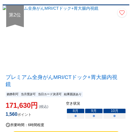
第
2
位
プレミアム全身がんMRI/CTドック+胃大腸内視
鏡
鎮静剤可
当月受診可
当日カード決済可
結果面談あり
171,630
円
空き状況
(税込)
8
月
9
月
10
月
1,560
ポイント
○
○
○
所要時間：
6時間程度