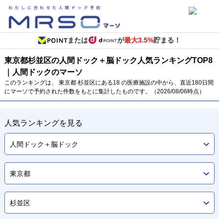
または
が
最大3.5%
貯まる！
東京都
杉並区の人間ドック＋脳ドック
人気ランキング
TOP
8
｜人間ドックのマーソ
このランキングは、 東京都 杉並区にある18 の医療施設の中から、直近180日間
にマーソで予約された件数をもとに集計したものです。（2026/08/06時点）
人気ランキングを見る