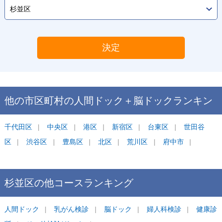
決定
他の市区町村の
人間ドック＋脳ドック
ランキン
グ
千代田区
中央区
港区
新宿区
台東区
世田谷
区
渋谷区
豊島区
北区
荒川区
府中市
杉並区
の他コース
ランキング
人間ドック
乳がん検診
脳ドック
婦人科検診
健康診