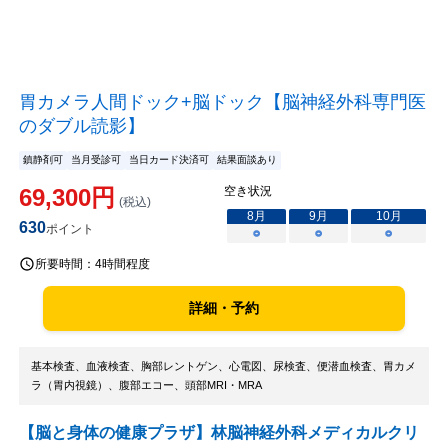
胃カメラ人間ドック+脳ドック【脳神経外科専門医
のダブル読影】
鎮静剤可
当月受診可
当日カード決済可
結果面談あり
69,300
円
空き状況
(税込)
8
月
9
月
10
月
630
ポイント
○
○
○
所要時間：
4時間程度
詳細・予約
基本検査、血液検査、胸部レントゲン、心電図、尿検査、便潜血検査、胃カメ
ラ（胃内視鏡）、腹部エコー、頭部MRI・MRA
【脳と身体の健康プラザ】林脳神経外科メディカルクリ