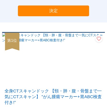
決定
第
1
位
全身CTスキャンドック 【頸・肺・腹・骨盤まで一
気にCTスキャン】 ”がん腫瘍マーカー+胃ABC検査
付き!”