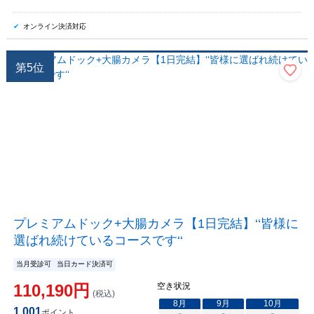
オンライン決済対応
第
5
位
プレミアムドック+大腸カメラ【1日完結】‘‘皆様に
選ばれ続けているコースです‘‘
当月受診可
当日カード決済可
110,190
円
空き状況
(税込)
8
月
9
月
10
月
1,001
ポイント