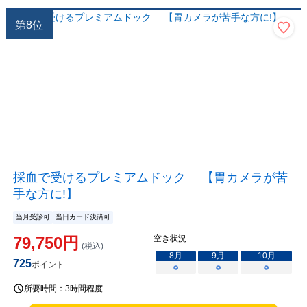
第
8
位
採血で受けるプレミアムドック 【胃カメラが苦
手な方に!】
当月受診可
当日カード決済可
79,750
円
空き状況
(税込)
8
月
9
月
10
月
725
ポイント
○
○
○
所要時間：
3時間程度