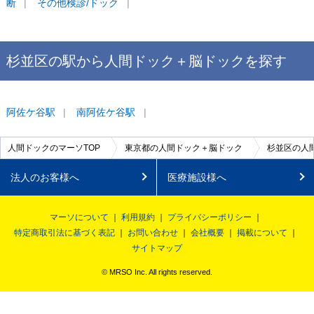
断
その他検診/ドック
杉並区
の駅から
人間ドック＋脳ドックを
探す
阿佐ケ谷
駅
南阿佐ケ谷
駅
人間ドックのマーソTOP
東京都の人間ドック＋脳ドック
杉並区の人
法人のお客様へ
医療施設様へ
マーソについて
利用規約
プライバシーポリシー
特定商取引法に基づく表記
お問い合わせ
会社概要
掲載について
サイトマップ
© MRSO Inc. All rights reserved.