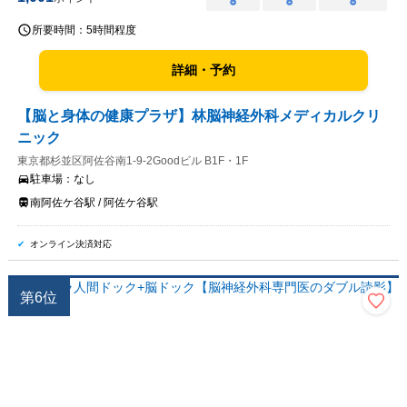
○
○
○
所要時間：
5時間程度
詳細・予約
【脳と身体の健康プラザ】林脳神経外科メディカルクリ
ニック
東京都杉並区阿佐谷南1-9-2Goodビル B1F・1F
駐車場：
なし
南阿佐ケ谷駅 / 阿佐ケ谷駅
オンライン決済対応
第
6
位