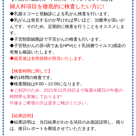
婦人科項目を徹底的に検査したい方に!
◆乳腺エコーと視触診による乳がん検査を行います。
◆乳がんは発見するのが早ければ早いほど、治癒率が高いが
んです。そのため、定期的に検査を行うことをオススメしま
す。
◆子宮頸部細胞診で子宮がんの検査も行います。
◆子宮頸がんの原>因であるHPV(ヒト乳頭腫ウイルス)感染の
有無も確認いたします。
◆超音波は女性技師が担当いたします。
【検査時間に関して】
◆約1時間の検査です。
◆検査開始は9:00～12:00になります。
★ご好評のため、2021年12月28日まで毎週火曜日の午後の
時間帯も実施しております!
午後をご希望の方は是非ご検討ください。
【結果説明】
◆結果説明は、当日結果がわかる項目のみ面談説明し、残り
は、後日レポートを郵送させていただきます。