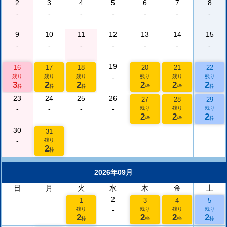
2
3
4
5
6
7
8
-
-
-
-
-
-
-
9
10
11
12
13
14
15
-
-
-
-
-
-
-
19
16
17
18
20
21
22
-
残り
残り
残り
残り
残り
残り
3
2
2
2
2
2
枠
枠
枠
枠
枠
枠
23
24
25
26
27
28
29
-
-
-
-
残り
残り
残り
2
2
2
枠
枠
枠
30
31
-
残り
2
枠
2026年09月
日
月
火
水
木
金
土
2
1
3
4
5
-
残り
残り
残り
残り
2
2
2
2
枠
枠
枠
枠