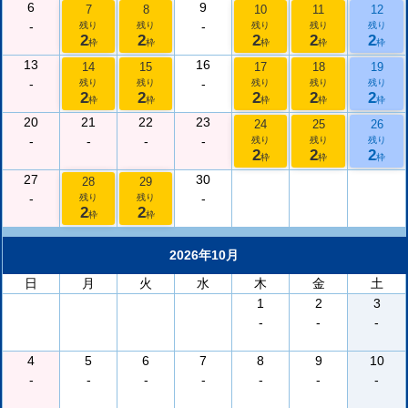
6
9
7
8
10
11
12
-
-
残り
残り
残り
残り
残り
2
2
2
2
2
枠
枠
枠
枠
枠
13
16
14
15
17
18
19
-
-
残り
残り
残り
残り
残り
2
2
2
2
2
枠
枠
枠
枠
枠
20
21
22
23
24
25
26
-
-
-
-
残り
残り
残り
2
2
2
枠
枠
枠
27
30
28
29
-
-
残り
残り
2
2
枠
枠
2026年10月
日
月
火
水
木
金
土
1
2
3
-
-
-
4
5
6
7
8
9
10
-
-
-
-
-
-
-