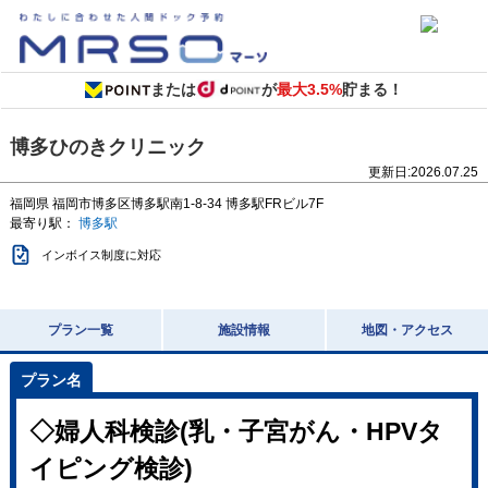
または
が
最大3.5%
貯まる！
博多ひのきクリニック
更新日:
2026.07.25
福岡県
福岡市博多区博多駅南1-8-34
博多駅FRビル7F
最寄り駅：
博多駅
インボイス制度に対応
プラン一覧
施設情報
地図・アクセス
◇婦人科検診(乳・子宮がん・HPVタ
イピング検診)