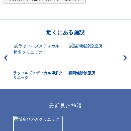
近くにある施設
合会
ラッフルズメディカル博多ク
福岡健診診療所
桜
リニック
最近見た施設