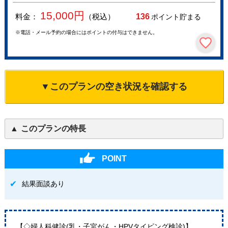
15,000
円
料金：
（税込）
136
ポイント貯まる
※電話・メール予約の場合にはポイントの付与はできません。
▼このプランの空き状況を確認する
このプランの特長
POINT
結果面談あり
【◇婦人科健診(乳・子宮がん・HPVタイピング検診)】