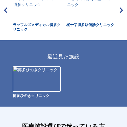
八幡
ラッフルズメディカル博多ク
桜十字博多駅健診クリニック
UN
リニック
最近見た施設
博多ひのきクリニック
医療施設選びで迷っている方