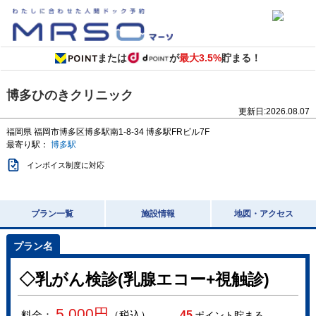
または
が
最大3.5%
貯まる！
博多ひのきクリニック
更新日:
2026.08.07
福岡県
福岡市博多区博多駅南1-8-34
博多駅FRビル7F
最寄り駅：
博多駅
インボイス制度に対応
プラン一覧
施設情報
地図・アクセス
◇乳がん検診(乳腺エコー+視触診)
5,000
円
料金：
（税込）
45
ポイント貯まる