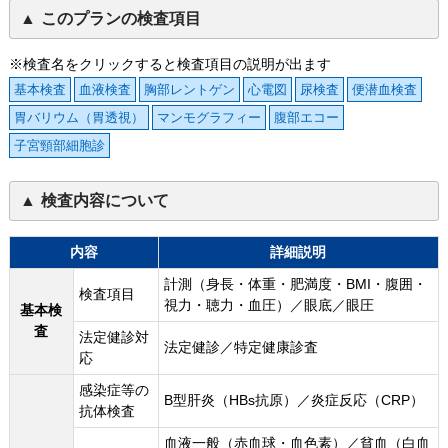
このプランの検査項目
※検査名をクリックすると検査項目の説明が出ます
基本検査
血液検査
胸部レントゲン
心電図
尿検査
便潜血検査
胃バリウム（胃透視）
マンモグラフィー
腹部エコー
子宮頸部細胞診
検査内容について
内容
詳細説明
計測（身長・体重・肥満度・BMI・腹囲・
検査項目
視力・聴力・血圧）／眼底／眼圧
基本検
査
法定健診対
法定健診／特定健康診査
応
感染症等の
B型肝炎（HBs抗原）／炎症反応（CRP）
抗体検査
血液一般（赤血球・血色素）／貧血（白血