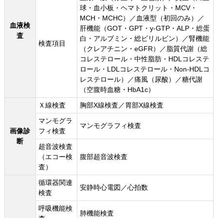
球・血小板・ヘマトクリット・MCV・
MCH・MCHC）／血液型（初回のみ）／
血液検
肝機能（GOT・GPT・y-GTP・ALP・総蛋
査
白・アルブミン・総ビリルビン）／腎機能
検査項目
（クレアチニン・eGFR）／脂質代謝（総
コレステロール・中性脂肪・HDLコレステ
ロール・LDLコレステロール・Non-HDLコ
レステロール）／痛風（尿酸）／糖代謝
（空腹時血糖・HbA1c）
Ｘ線検査
胸部X線検査／胃部X線検査
マンモグラ
マンモグラフィ検査
画像診
フィ検査
断
超音波検査
（エコー検
腹部超音波検査
査）
循環器関連
安静時心電図／心拍数
検査
呼吸機能検
肺機能検査