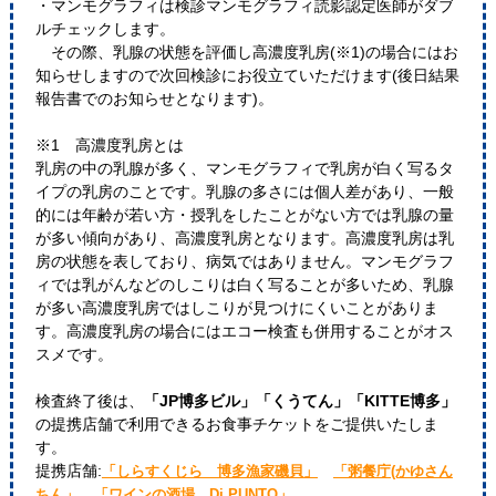
・マンモグラフィは検診マンモグラフィ読影認定医師がダブ
ルチェックします。
その際、乳腺の状態を評価し高濃度乳房(※1)の場合にはお
知らせしますので次回検診にお役立ていただけます(後日結果
報告書でのお知らせとなります)。
※1 高濃度乳房とは
乳房の中の乳腺が多く、マンモグラフィで乳房が白く写るタ
イプの乳房のことです。乳腺の多さには個人差があり、一般
的には年齢が若い方・授乳をしたことがない方では乳腺の量
が多い傾向があり、高濃度乳房となります。高濃度乳房は乳
房の状態を表しており、病気ではありません。マンモグラフ
ィでは乳がんなどのしこりは白く写ることが多いため、乳腺
が多い高濃度乳房ではしこりが見つけにくいことがありま
す。高濃度乳房の場合にはエコー検査も併用することがオス
スメです。
検査終了後は、
「JP博多ビル」「くうてん」「KITTE博多」
の提携店舗で利用できるお食事チケットをご提供いたしま
す。
提携店舗:
「しらすくじら 博多漁家磯貝」
「粥餐庁(かゆさん
ちん」
「ワインの酒場。Di PUNTO」