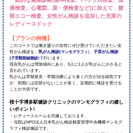
一般的な健康診断(基本検査、バリウム検査、血
液検査、心電図、尿・便検査など)に加えて、腹
部エコー検査、女性がん検診を追加した充実の
レディースドック
【プランの特徴】
このコースでは働き盛りの女性にぜひ受けていただきたい女
性がん検診を、
乳がん検診(
)
、
⼦宮がん検診
マンモグラフィ
(
)
で行います。
⼦宮頸部細胞診
現在乳がんは増加傾向にあり、9人に1人が乳がんにかかると
言われています。
乳がんは早期発見・早期治療により多くの方が治る病気です
が、初期には症状がないことが多く、定期的に検診を受ける
ことが大切です。
桜十字博多駅健診クリニックのマンモグラフィの嬉し
いポイント!
・レディースルームを完備しております。
・当院はNPO法人日本乳がん検診精度管理中央機構マンモグ
ラフィ検診施設です。