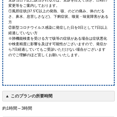
受診当日下記に該当される方は、受診を控えて頂き、日程の
変更等をご案内しております。
①風邪症状(37.5℃以上の発熱、咳、のどの痛み、体のだる
さ、鼻水、息苦しさなど)、下痢症状、嗅覚・味覚障害がある
方
②新型コロナウイルス感染に発症した日を0日として7日以上
経過していない方
※肺機能検査を受ける方で咳等の症状がある場合は症状悪化
や検査精度に影響を及ぼす可能性がございますので、発症か
ら7日経過していてもご受診いただけない場合がございます
のでご理解のほど宜しくお願いいたします。
このプランの所要時間
約1時間～3時間