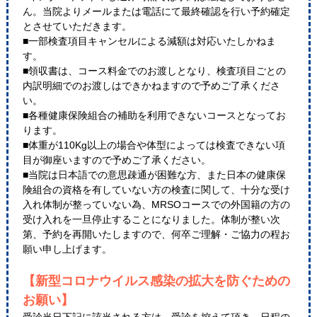
ん。当院よりメールまたは電話にて最終確認を行い予約確定
とさせていただきます。
■一部検査項目キャンセルによる減額は対応いたしかねま
す。
■領収書は、コース料金でのお渡しとなり、検査項目ごとの
内訳明細でのお渡しはできかねますので予めご了承くださ
い。
■各種健康保険組合の補助を利用できないコースとなってお
ります。
■体重が110Kg以上の場合や体型によっては検査できない項
目が御座いますので予めご了承ください。
■当院は日本語での意思疎通が困難な方、また日本の健康保
険組合の資格を有していない方の検査に関して、十分な受け
入れ体制が整っていない為、MRSOコースでの外国籍の方の
受け入れを一旦停止することになりました。体制が整い次
第、予約を再開いたしますので、何卒ご理解・ご協力の程お
願い申し上げます。
【新型コロナウイルス感染の拡大を防ぐための
お願い】