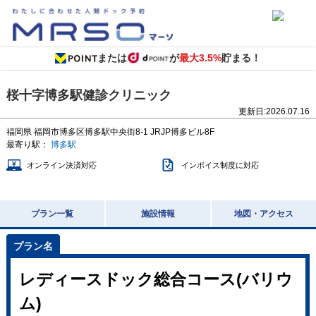
または
が
最大3.5%
貯まる！
桜十字博多駅健診クリニック
更新日:
2026.07.16
福岡県
福岡市博多区博多駅中央街8-1
JRJP博多ビル8F
最寄り駅：
博多駅
オンライン決済対応
インボイス制度に対応
プラン一覧
施設情報
地図・アクセス
レディースドック総合コース(バリウ
ム)