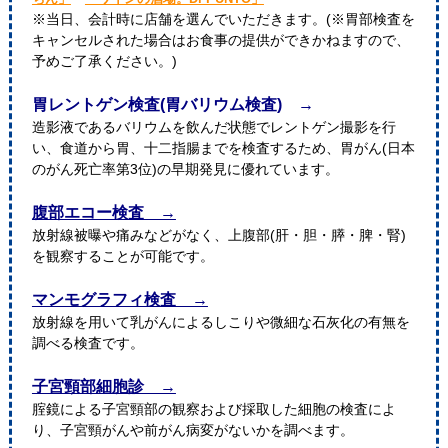
※当日、会計時に店舗を選んでいただきます。(※胃部検査を
キャンセルされた場合はお食事の提供ができかねますので、
予めご了承ください。)
胃レントゲン検査(胃バリウム検査) →
造影液であるバリウムを飲んだ状態でレントゲン撮影を行
い、食道から胃、十二指腸までを検査するため、胃がん(日本
のがん死亡率第3位)の早期発見に優れています。
腹部エコー検査 →
放射線被曝や痛みなどがなく、上腹部(肝・胆・膵・脾・腎)
を観察することが可能です。
マンモグラフィ検査 →
放射線を用いて乳がんによるしこりや微細な石灰化の有無を
調べる検査です。
子宮頸部細胞診 →
腟鏡による子宮頸部の観察および採取した細胞の検査によ
り、子宮頸がんや前がん病変がないかを調べます。