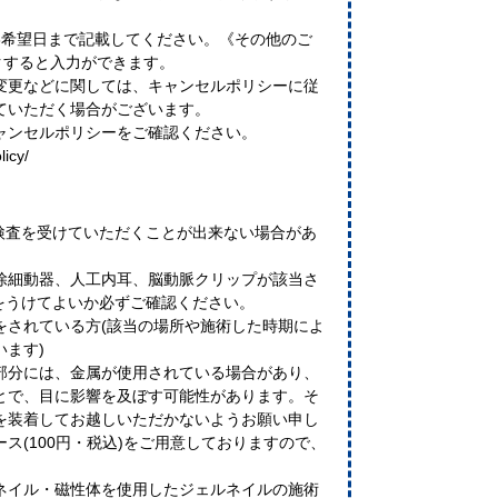
。
3希望日まで記載してください。《その他のご
クすると入力ができます。
変更などに関しては、キャンセルポリシーに従
ていただく場合がございます。
ャンセルポリシーをご確認ください。
licy/
に検査を受けていただくことが出来ない場合があ
除細動器、人工内耳、脳動脈クリップが該当さ
査をうけてよいか必ずご確認ください。
をされている方(該当の場所や施術した時期によ
います)
部分には、金属が使用されている場合があり、
とで、目に影響を及ぼす可能性があります。そ
を装着してお越しいただかないようお願い申し
ス(100円・税込)をご用意しておりますので、
ネイル・磁性体を使用したジェルネイルの施術