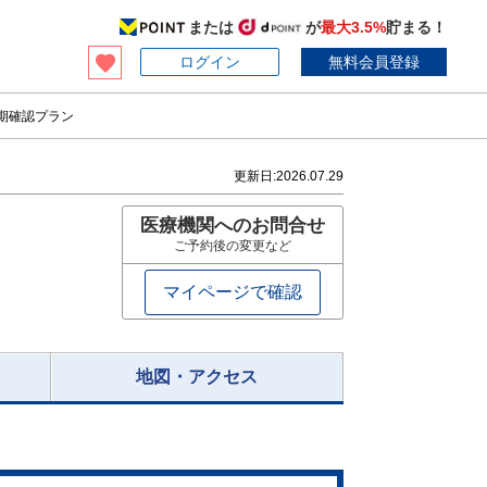
または
が
最大3.5%
貯まる！
ログイン
無料会員登録
早期確認プラン
更新日:
2026.07.29
医療機関へのお問合せ
ご予約後の変更など
マイページで確認
地図・アクセス