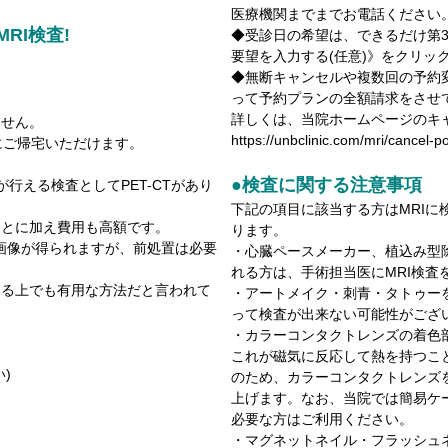
医療機関までまでお電話ください
RI検査!
◆受診日の希望は、できるだけ第
要望を入力する(任意)》をクリッ
◆無断キャンセルや複数回の予約
って予約プランの全額請求をさせ
詳しくは、当院ホームページのキ
ません。
https://unbclinic.com/mri/cancel-po
にご帰宅いただけます。
●検査に関する注意事項
行える検査としてPET-CTがあり
下記の項目に該当する方はMRI
ことに加え費用も高額です。
ります。
うな画像が得られますが、前処置は必要
・心臓ペースメーカー、植込み型
れる方は、手術担当医にMRI検
ける上でも有用な方法だと言われて
・アートメイク・刺青・タトゥー
って検査が出来ない可能性がござ
・カラーコンタクトレンズの着色
これが磁気に反応して熱を持つこ
い)
のため、カラーコンタクトレンズ
上げます。なお、当院では簡易ケー
必要な方はご利用ください。
・マグネットネイル・フラッシュ