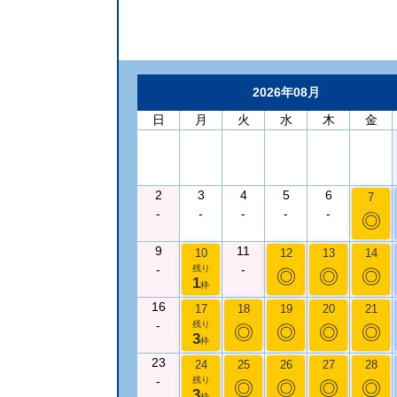
2026年08月
日
月
火
水
木
金
2
3
4
5
6
7
-
-
-
-
-
◎
9
11
10
12
13
14
-
-
残り
◎
◎
◎
1
枠
16
17
18
19
20
21
-
残り
◎
◎
◎
◎
3
枠
23
24
25
26
27
28
-
残り
◎
◎
◎
◎
3
枠