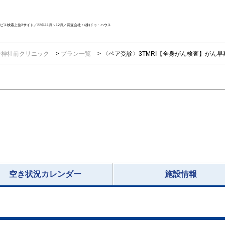
ス検索上位3サイト／22年11月～12月／調査会社：(株)ドゥ・ハウス
吉神社前クリニック
プラン一覧
〈ペア受診〉3TMRI【全身がん検査】がん
空き状況カレンダー
施設情報