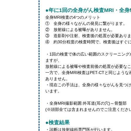
●年に1回の全身がん検査MRI・全身M
全身MRI検査の4つのメリット
① 全身の様々ながんの発見に繋がります。
② 放射線による被曝がありません。
③ 造影剤や注射、検査後の処置が必要あり
④ 約30分程度の検査時間で、検査後はすぐ
・1回の検査で体の広い範囲のスクリーニングが
ますが、
放射線による被曝や検査前後の処置が必要な
一方で、全身MRI検査はPET-CTと同じよ
ありません。
・現在この手法は、全身の様々ながんを見つ
います。
・全身MRI撮影範囲:外耳道(耳の穴)～骨盤部
(※頭部全ては含まれませんのでご注意くださ
●検査結果
・診断は放射線科専門医が行います。