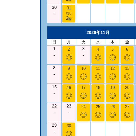
30
31
-
残り
3
枠
2026年11月
日
月
火
水
木
金
1
3
2
4
5
6
-
-
◎
◎
◎
◎
8
9
10
11
12
13
-
◎
◎
◎
◎
◎
15
16
17
18
19
20
-
◎
◎
◎
◎
◎
22
23
24
25
26
27
-
-
◎
◎
◎
◎
29
30
-
◎