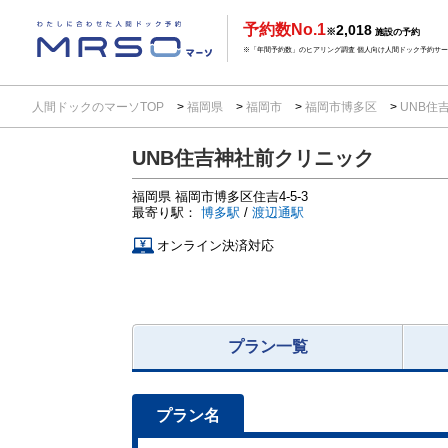
予約数No.1
2,018
※
施設の予約
※「年間予約数」のヒアリング調査 個人向け人間ドック予約サービ
人間ドックのマーソTOP
福岡県
福岡市
福岡市博多区
UNB住
UNB住吉神社前クリニック
福岡県
福岡市博多区住吉4-5-3
最寄り駅：
博多駅
/
渡辺通駅
オンライン決済対応
プラン一覧