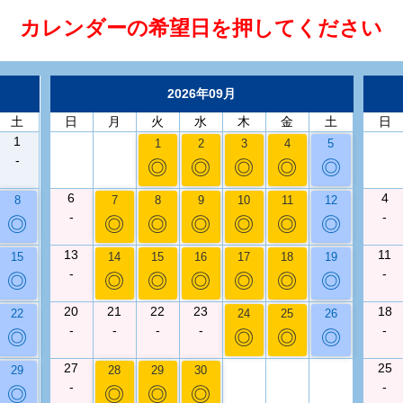
カレンダーの希望日を押してください
2026年09月
土
日
月
火
水
木
金
土
日
1
1
2
3
4
5
-
◎
◎
◎
◎
◎
6
4
8
7
8
9
10
11
12
-
-
◎
◎
◎
◎
◎
◎
◎
13
11
15
14
15
16
17
18
19
-
-
◎
◎
◎
◎
◎
◎
◎
20
21
22
23
18
22
24
25
26
-
-
-
-
-
◎
◎
◎
◎
27
25
29
28
29
30
-
-
◎
◎
◎
◎