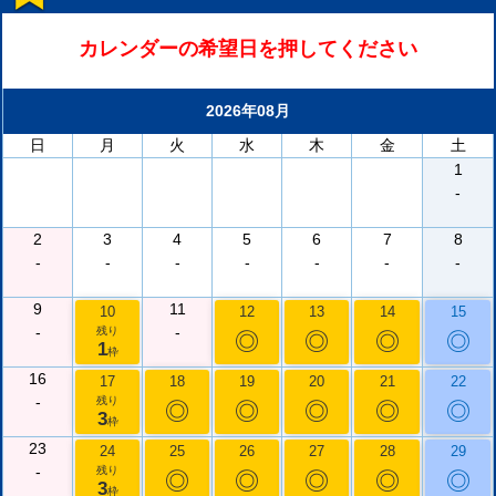
カレンダーの希望日を押してください
2026年08月
日
月
火
水
木
金
土
1
-
2
3
4
5
6
7
8
-
-
-
-
-
-
-
9
11
10
12
13
14
15
-
-
残り
◎
◎
◎
◎
1
枠
16
17
18
19
20
21
22
-
残り
◎
◎
◎
◎
◎
3
枠
23
24
25
26
27
28
29
-
残り
◎
◎
◎
◎
◎
3
枠