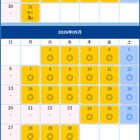
30
31
-
残り
3
枠
2026年09月
日
月
火
水
木
金
土
1
2
3
4
5
◎
◎
◎
◎
◎
6
7
8
9
10
11
12
-
◎
◎
◎
◎
◎
◎
13
14
15
16
17
18
19
-
◎
◎
◎
◎
◎
◎
20
21
22
23
24
25
26
-
-
-
-
◎
◎
◎
27
28
29
30
-
◎
◎
◎