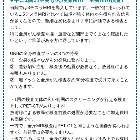
●年に1回の全身がん検査MRI・全身MRI検査!
当院では3テスラMRIを導入しています。一般的に用いられて
いる1.5テスラMRIと比べて磁場が強く体内から得られる信号
が多くなるので、微細な変化をより丁寧に評価できる検査と
して、
特に全身がん検査や脳・血管など細部までくまなく確認した
いというご希望がある方に適しています。
UNBの全身検査プランの3つの特長
① 全身の様々ながんの発見に繋がります。
② 造影剤や注射、検査後の処置が必要なく、放射線による
被曝もありません。
③ 脳ドックと全身がん検査を約30分程度で受けて頂くこと
ができます。
・1回の検査で体の広い範囲のスクリーニングが行える検査
としてPET-CTがありますが、
放射線による被曝や検査前後の処置が必要なことに加え費用
も高額です。
一方で、全身MRI検査はPET-CTと同じような画像が得られま
すが、前処置は必要ありません。
・現在この手法は、全身の様々ながんを見つける上でも有用