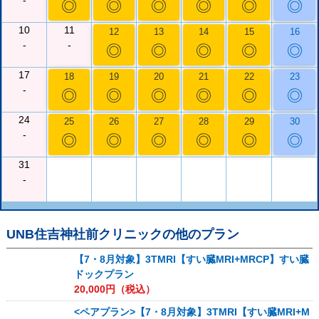
-
◎
◎
◎
◎
◎
◎
10
11
12
13
14
15
16
-
-
◎
◎
◎
◎
◎
17
18
19
20
21
22
23
-
◎
◎
◎
◎
◎
◎
24
25
26
27
28
29
30
-
◎
◎
◎
◎
◎
◎
31
-
UNB住吉神社前クリニック
の他のプラン
【7・8月対象】3TMRI【すい臓MRI+MRCP】すい臓
ドックプラン
20,000
円（税込）
<ペアプラン>【7・8月対象】3TMRI【すい臓MRI+M