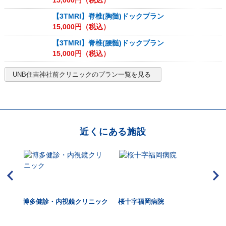
15,000
円（税込）
【3TMRI】脊椎(胸髄)ドックプラン
15,000
円（税込）
【3TMRI】脊椎(腰髄)ドックプラン
15,000
円（税込）
UNB住吉神社前クリニック
のプラン一覧を見る
近くにある施設
博多健診・内視鏡クリニック
桜十字福岡病院
東