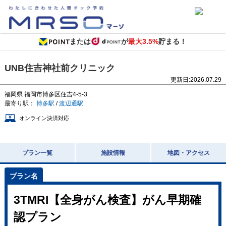
または
が
最大3.5%
貯まる！
UNB住吉神社前クリニック
更新日:
2026.07.29
福岡県
福岡市博多区住吉4-5-3
最寄り駅：
博多駅
/
渡辺通駅
オンライン決済対応
プラン一覧
施設情報
地図・アクセス
3TMRI【全身がん検査】がん早期確
認プラン