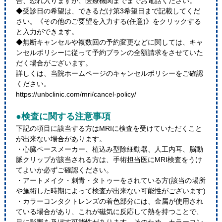
合、恐れ入りますが、医療機関までまでお電話ください。
◆受診日の希望は、できるだけ第3希望日まで記載してくだ
さい。《その他のご要望を入力する(任意)》をクリックする
と入力ができます。
◆無断キャンセルや複数回の予約変更などに関しては、キャ
ンセルポリシーに従って予約プランの全額請求をさせていた
だく場合がございます。
詳しくは、当院ホームページのキャンセルポリシーをご確認
ください。
https://unbclinic.com/mri/cancel-policy/
●検査に関する注意事項
下記の項目に該当する方はMRIに検査を受けていただくこと
が出来ない場合があります。
・心臓ペースメーカー、植込み型除細動器、人工内耳、脳動
脈クリップが該当される方は、手術担当医にMRI検査をうけ
てよいか必ずご確認ください。
・アートメイク・刺青・タトゥーをされている方(該当の場所
や施術した時期によって検査が出来ない可能性がございます)
・カラーコンタクトレンズの着色部分には、金属が使用され
ている場合があり、これが磁気に反応して熱を持つことで、