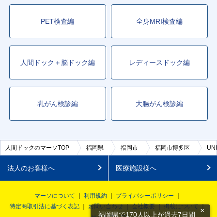
PET検査編
全身MRI検査編
人間ドック＋脳ドック編
レディースドック編
乳がん検診編
大腸がん検診編
人間ドックのマーソTOP
福岡県
福岡市
福岡市博多区
U
法人のお客様へ
医療施設様へ
マーソについて
利用規約
プライバシーポリシー
特定商取引法に基づく表記
お問い合わせ
会社概要
掲載について
×
福岡県で170人以上が過去7日間