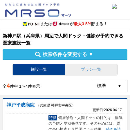
または
が
最大3.5%
貯まる！
新神戸駅（兵庫県）周辺
で
人間ドック・健診
が予約できる
医療施設
一覧
検索条件を変更する
▼
施設一覧
プラン一覧
4
全
件中
1
〜
4
件表示
神戸平成病院
（兵庫県 神戸市中央区）
更新日:
2026.04.17
特徴
健康診断・人間ドックの目的は、病気
の予防と早期発見です。そのためには、質
の高い検査と専門医による結果
...
続きを読