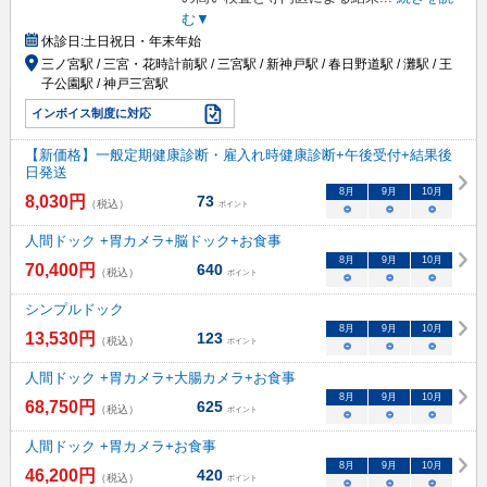
む▼
休診日:
土日祝日・年末年始
三ノ宮駅 / 三宮・花時計前駅 / 三宮駅 / 新神戸駅 / 春日野道駅 / 灘駅 / 王
子公園駅 / 神戸三宮駅
インボイス制度に対応
【新価格】一般定期健康診断・雇入れ時健康診断+午後受付+結果後
日発送
8
月
9
月
10
月
8,030
円
73
（税込）
ポイント
○
○
○
人間ドック +胃カメラ+脳ドック+お食事
8
月
9
月
10
月
70,400
円
640
（税込）
ポイント
○
○
○
シンプルドック
8
月
9
月
10
月
13,530
円
123
（税込）
ポイント
○
○
○
人間ドック +胃カメラ+大腸カメラ+お食事
8
月
9
月
10
月
68,750
円
625
（税込）
ポイント
○
○
○
人間ドック +胃カメラ+お食事
8
月
9
月
10
月
46,200
円
420
（税込）
ポイント
○
○
○