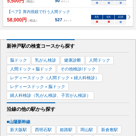
5,500
円
50
（税込）
ポイント
○
○
○
【ペア】胃内視鏡で行う人間ドック
8
月
9
月
10
月
58,000
円
527
（税込）
ポイント
×
×
○
新神戸駅
の
検査コースから探す
脳ドック
乳がん検診
健康診断
人間ドック
人間ドック＋脳ドック
その他検診/ドック
レディースドック（人間ドック＋婦人科検診）
レディースドック＋脳ドック
婦人科検診（乳がん検診、子宮がん検診）
沿線の他の駅から
探す
■山陽新幹線
新大阪
駅
西明石
駅
姫路
駅
岡山
駅
新倉敷
駅