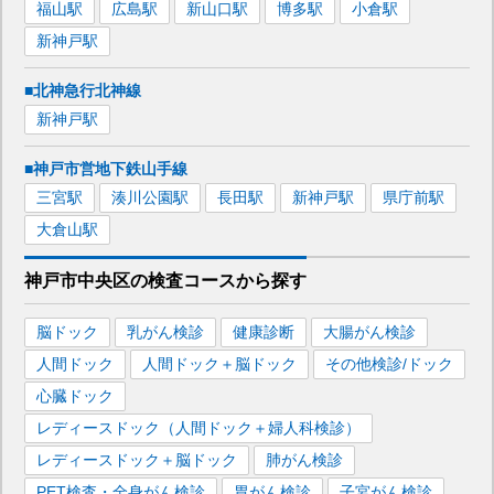
福山
駅
広島
駅
新山口
駅
博多
駅
小倉
駅
新神戸
駅
■北神急行北神線
新神戸
駅
■神戸市営地下鉄山手線
三宮
駅
湊川公園
駅
長田
駅
新神戸
駅
県庁前
駅
大倉山
駅
神戸市中央区
の
検査コースから探す
脳ドック
乳がん検診
健康診断
大腸がん検診
人間ドック
人間ドック＋脳ドック
その他検診/ドック
心臓ドック
レディースドック（人間ドック＋婦人科検診）
レディースドック＋脳ドック
肺がん検診
PET検査・全身がん検診
胃がん検診
子宮がん検診