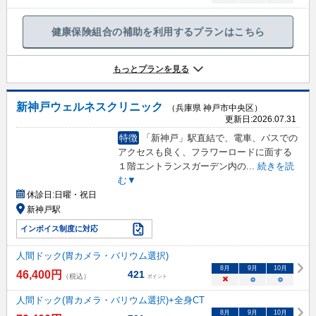
健康保険組合の補助を利用するプランはこちら
もっとプランを見る
新神戸ウェルネスクリニック
（兵庫県 神戸市中央区）
更新日:
2026.07.31
特徴
「新神戸」駅直結で、電車、バスでの
アクセスも良く、フラワーロードに面する
１階エントランスガーデン内の
...
続きを読
む▼
休診日:
日曜・祝日
新神戸駅
インボイス制度に対応
人間ドック(胃カメラ・バリウム選択)
8
月
9
月
10
月
46,400
円
421
（税込）
ポイント
×
○
○
人間ドック(胃カメラ・バリウム選択)+全身CT
8
月
9
月
10
月