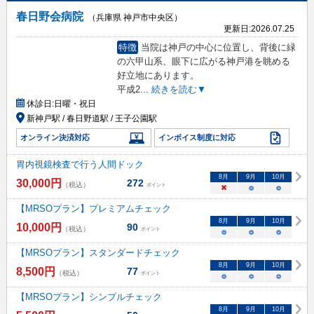
春日野会病院
（兵庫県 神戸市中央区）
更新日:
2026.07.25
特徴
当院は神戸の中心に位置し、背後に緑
の六甲山系、眼下に広がる神戸港を眺める
好立地にあります。
平成2
...
続きを読む▼
休診日:
日曜・祝日
新神戸駅 / 春日野道駅 / 王子公園駅
オンライン決済対応
インボイス制度に対応
胃内視鏡検査で行う人間ドック
8
月
9
月
10
月
30,000
円
272
（税込）
ポイント
×
○
○
【MRSOプラン】プレミアムチェック
8
月
9
月
10
月
10,000
円
90
（税込）
ポイント
○
○
○
【MRSOプラン】スタンダードチェック
8
月
9
月
10
月
8,500
円
77
（税込）
ポイント
○
○
○
【MRSOプラン】シンプルチェック
8
月
9
月
10
月