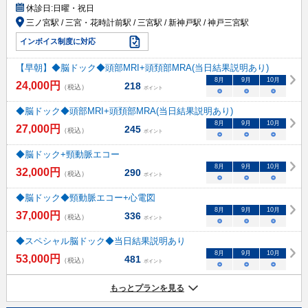
休診日:
日曜・祝日
三ノ宮駅 / 三宮・花時計前駅 / 三宮駅 / 新神戸駅 / 神戸三宮駅
インボイス制度に対応
【早朝】◆脳ドック◆頭部MRI+頭頚部MRA(当日結果説明あり)
8
月
9
月
10
月
24,000
円
218
（税込）
ポイント
○
○
○
◆脳ドック◆頭部MRI+頭頚部MRA(当日結果説明あり)
8
月
9
月
10
月
27,000
円
245
（税込）
ポイント
○
○
○
◆脳ドック+頸動脈エコー
8
月
9
月
10
月
32,000
円
290
（税込）
ポイント
○
○
○
◆脳ドック◆頸動脈エコー+心電図
8
月
9
月
10
月
37,000
円
336
（税込）
ポイント
○
○
○
◆スペシャル脳ドック◆当日結果説明あり
8
月
9
月
10
月
53,000
円
481
（税込）
ポイント
○
○
○
もっとプランを見る