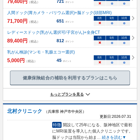
79,400
円
721
（税込）
ポイント
×
○
○
人間ドック(胃カメラ・バリウム選択)+脳ドック(頭部MRI)
8
月
9
月
10
月
71,700
円
651
（税込）
ポイント
×
○
○
レディースドック(乳がん選択可/子宮がん)+全身CT
8
月
9
月
10
月
89,400
円
812
（税込）
ポイント
×
○
○
乳がん検診(マンモ・乳腺エコー選択)
8
月
9
月
10
月
5,000
円
45
（税込）
ポイント
×
○
○
健康保険組合の補助を利用するプランはこちら
もっとプランを見る
北村クリニック
（兵庫県 神戸市中央区）
更新日:
2026.07.31
特徴
開設して25年になる、阪神地区で最初
にMRI装置を導入した個人クリニックです。
脳ドックは当院から始ま
...
続きを読む▼