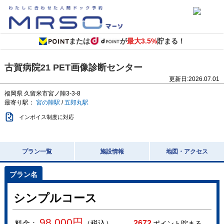
または
が
最大3.5%
貯まる！
古賀病院21 PET画像診断センター
更新日:
2026.07.01
福岡県
久留米市宮ノ陣3-3-8
最寄り駅：
宮の陣駅
/
五郎丸駅
インボイス制度に対応
プラン一覧
施設情報
地図・アクセス
シンプルコース
98,000
円
料金：
（税込）
2672
ポイント貯まる