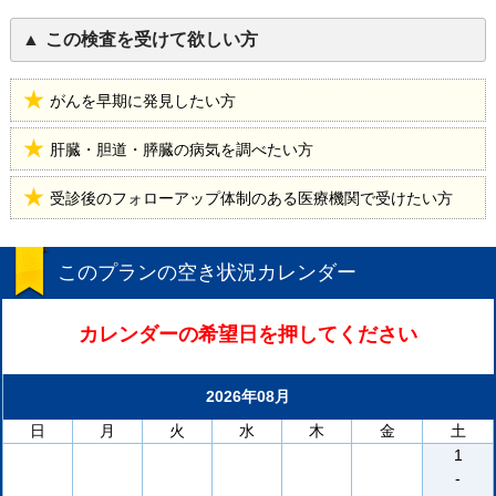
この検査を受けて欲しい方
がんを早期に発見したい方
肝臓・胆道・膵臓の病気を調べたい方
受診後のフォローアップ体制のある医療機関で受けたい方
このプランの空き状況カレンダー
カレンダーの希望日を押してください
2026年08月
日
月
火
水
木
金
土
1
-