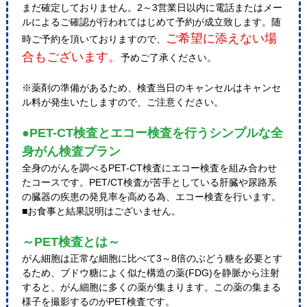
まだ確定しておりません。2～3営業日以内に電話またはメー
ルによるご確認が行われてはじめて予約が成立致します。随
ご希望に添えない場
時ご予約を頂いておりますので、
合もございます。
予めご了承ください。
※薬剤の準備があるため、検査当日のキャンセルはキャンセ
ル料が発生いたしますので、ご注意ください。
●PET-CT検査とエコー検査を行うシンプルな全
身がん検査プラン
全身のがんを調べるPET-CT検査にエコー検査を組み合わせ
たコースです。PET/CT検査が苦手としている肝臓や尿路系
の臓器の疾患の発見率を高める為、エコー検査を行います。
■お食事と結果説明はございません。
～PET検査とは～
がん細胞は正常な細胞に比べて3～8倍のぶどう糖を必要とす
るため、ブドウ糖によく似た構造の薬(FDG)を静脈から注射
すると、がん細胞に多くの薬が集まります。この薬の集まる
様子を撮影するのがPET検査です。