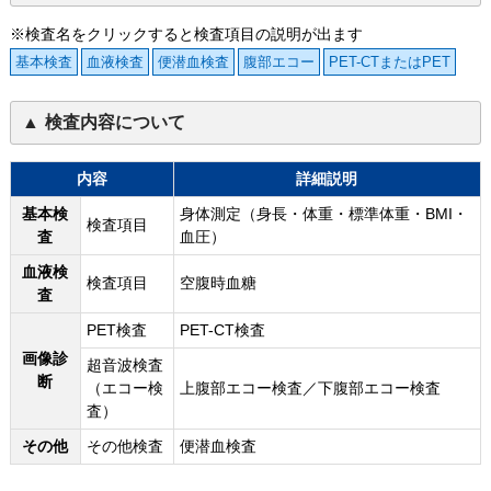
※検査名をクリックすると検査項目の説明が出ます
基本検査
血液検査
便潜血検査
腹部エコー
PET-CTまたはPET
検査内容について
内容
詳細説明
基本検
身体測定（身長・体重・標準体重・BMI・
検査項目
査
血圧）
血液検
検査項目
空腹時血糖
査
PET検査
PET-CT検査
画像診
超音波検査
断
（エコー検
上腹部エコー検査／下腹部エコー検査
査）
その他
その他検査
便潜血検査