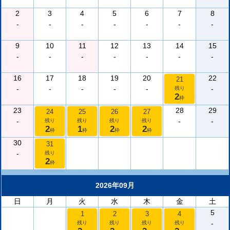
2
3
4
5
6
7
8
-
-
-
-
-
-
-
9
10
11
12
13
14
15
-
-
-
-
-
-
-
16
17
18
19
20
22
21
-
-
-
-
-
-
残り
2
枠
23
28
29
24
25
26
27
-
-
-
残り
残り
残り
残り
2
1
2
2
枠
枠
枠
枠
30
31
-
残り
2
枠
2026年09月
日
月
火
水
木
金
土
5
1
2
3
4
-
残り
残り
残り
残り