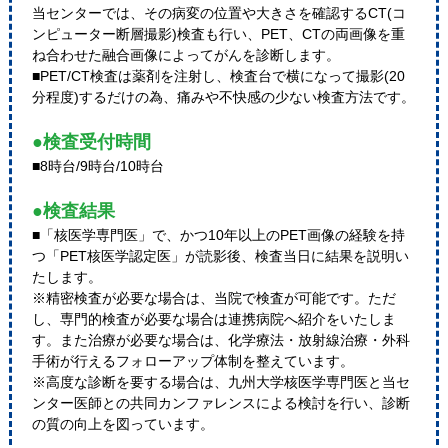
当センターでは、その病変の位置や大きさを確認するCT(コ
ンピューター断層撮影)検査も行い、PET、CTの両画像を重
ね合わせた融合画像によってがんを診断します。
■PET/CT検査は薬剤を注射し、検査台で横になって撮影(20
分程度)するだけの為、痛みや不快感の少ない検査方法です。
●検査受付時間
■8時台/9時台/10時台
●検査結果
■「核医学専門医」で、かつ10年以上のPET画像の経験を持
つ「PET核医学認定医」が読影後、検査当日に結果を説明い
たします。
※精密検査が必要な場合は、当院で検査が可能です。ただ
し、専門的検査が必要な場合は連携病院へ紹介をいたしま
す。また治療が必要な場合は、化学療法・放射線治療・外科
手術が行えるフォローアップ体制を整えています。
※高度な診断を要する場合は、九州大学核医学専門医と当セ
ンター医師との共同カンファレンスによる検討を行い、診断
の質の向上を図っています。