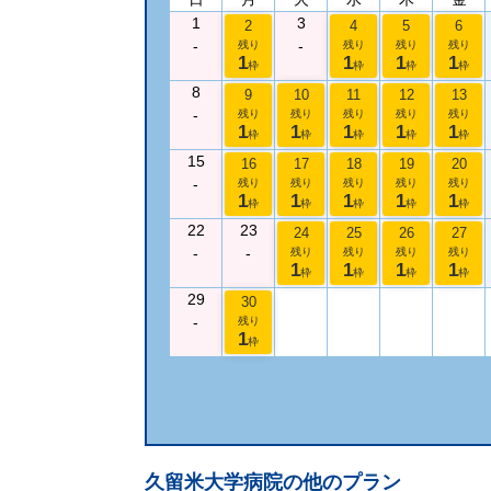
1
3
2
4
5
6
-
-
残り
残り
残り
残り
1
1
1
1
枠
枠
枠
枠
8
9
10
11
12
13
-
残り
残り
残り
残り
残り
1
1
1
1
1
枠
枠
枠
枠
枠
15
16
17
18
19
20
-
残り
残り
残り
残り
残り
1
1
1
1
1
枠
枠
枠
枠
枠
22
23
24
25
26
27
-
-
残り
残り
残り
残り
1
1
1
1
枠
枠
枠
枠
29
30
-
残り
1
枠
久留米大学病院
の他のプラン