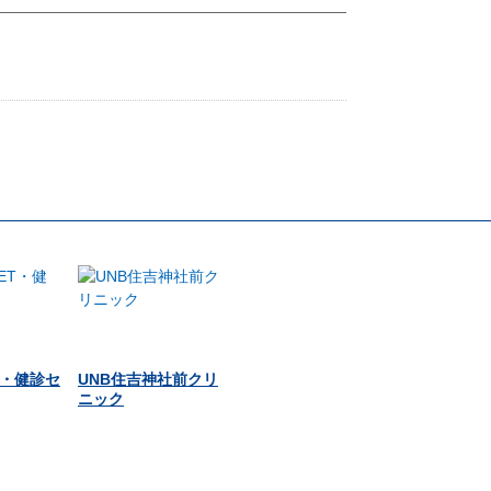
T・健診セ
UNB住吉神社前クリ
ニック