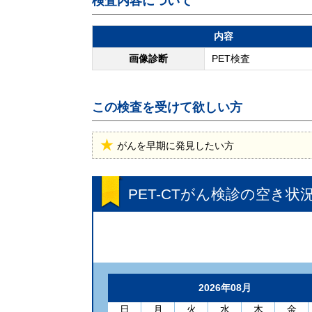
検査内容について
内容
画像診断
PET検査
この検査を受けて欲しい方
がんを早期に発見したい方
PET-CTがん検診
の空き状
2026年08月
日
月
火
水
木
金