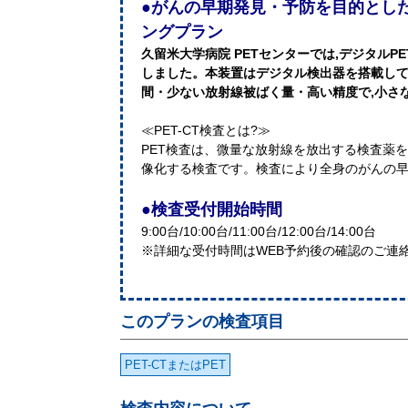
●がんの早期発見・予防を目的とし
ングプラン
久留米大学病院 PETセンターでは,デジタルPET/C
しました。本装置はデジタル検出器を搭載し
間・少ない放射線被ばく量・高い精度で,小さ
≪PET-CT検査とは?≫
PET検査は、微量な放射線を放出する検査薬
像化する検査です。検査により全身のがんの
●検査受付開始時間
9:00台/10:00台/11:00台/12:00台/14:00台
※詳細な受付時間はWEB予約後の確認のご連
このプランの検査項目
PET-CTまたはPET