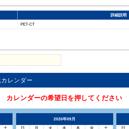
詳細説明
PET-CT
況カレンダー
カレンダーの希望日を押してください
2026年09月
土
日
月
火
水
木
金
土
日