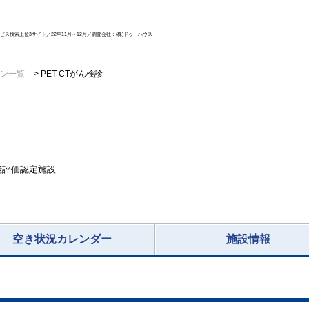
ス検索上位3サイト／22年11月～12月／調査会社：(株)ドゥ・ハウス
ン一覧
PET-CTがん検診
能評価認定施設
空き状況カレンダー
施設情報