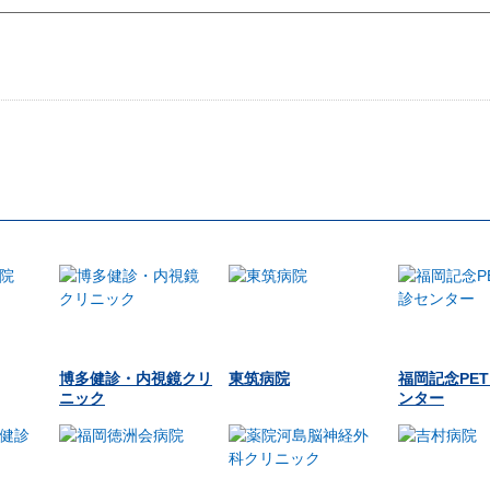
博多健診・内視鏡クリ
東筑病院
福岡記念PE
ニック
ンター