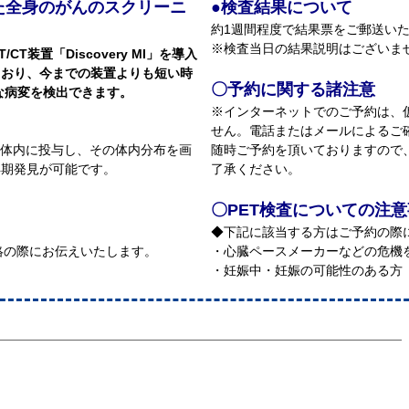
た全身のがんのスクリーニ
●検査結果について
約1週間程度で結果票をご郵送い
※検査当日の結果説明はございま
T装置「Discovery MI」を導入
ており、今までの装置よりも短い時
〇予約に関する諸注意
な病変を検出できます。
※インターネットでのご予約は、
せん。電話またはメールによるご
を体内に投与し、その体内分布を画
随時ご予約を頂いておりますので
早期発見が可能です。
了承ください。
〇PET検査についての注
◆下記に該当する方はご予約の際
絡の際にお伝えいたします。
・心臓ペースメーカーなどの危機
・妊娠中・妊娠の可能性のある方