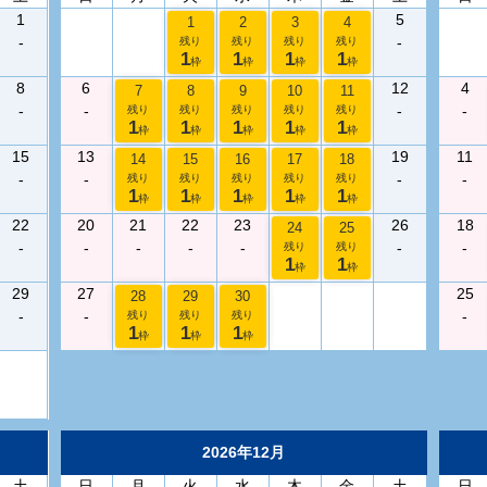
1
5
1
2
3
4
-
-
残り
残り
残り
残り
1
1
1
1
枠
枠
枠
枠
8
6
12
4
7
8
9
10
11
-
-
-
-
残り
残り
残り
残り
残り
1
1
1
1
1
枠
枠
枠
枠
枠
15
13
19
11
14
15
16
17
18
-
-
-
-
残り
残り
残り
残り
残り
1
1
1
1
1
枠
枠
枠
枠
枠
22
20
21
22
23
26
18
24
25
-
-
-
-
-
-
-
残り
残り
1
1
枠
枠
29
27
25
28
29
30
-
-
-
残り
残り
残り
1
1
1
枠
枠
枠
2026年12月
土
日
月
火
水
木
金
土
日