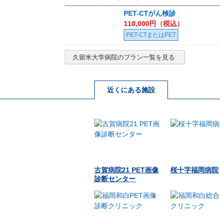
PET-CTがん検診
110,000
円（税込）
PET-CTまたはPET
久留米大学病院
のプラン一覧を見る
近くにある施設
古賀病院21 PET画像
桜十字福岡病院
診断センター