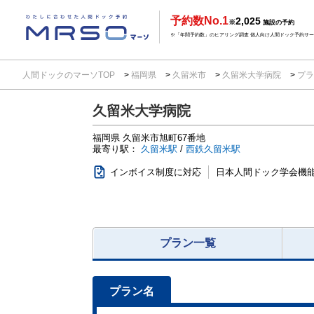
予約数No.1
2,025
※
施設の予約
※「年間予約数」のヒアリング調査 個人向け人間ドック予約サービ
人間ドックのマーソTOP
福岡県
久留米市
久留米大学病院
プラ
久留米大学病院
福岡県
久留米市旭町67番地
最寄り駅：
久留米駅
/
西鉄久留米駅
インボイス制度に対応
日本人間ドック学会機
プラン一覧