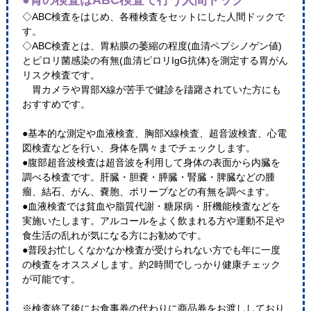
●胃の検査はABC検査で行う人間ドック
◇ABC検査をはじめ、各種検査をセットにした人間ドックで
す。
◇ABC検査とは、胃粘膜の萎縮の程度(血清ペプシノゲン値)
とピロリ菌感染の有無(血清ピロリIgG抗体)を測定する胃がん
リスク検査です。
胃カメラや胃部X線が苦手で健診を躊躇されていた方にも
おすすめです。
●基本的な測定や血液検査、胸部X線検査、超音波検査、心電
図検査などを行い、身体を隅々までチェックします。
●腹部超音波検査は超音波を利用して身体の表面から内臓を
調べる検査です。肝臓・胆嚢・膵臓・腎臓・脾臓などの腫
瘤、結石、がん、嚢胞、ポリープなどの有無を調べます。
●血液検査では貧血や脂質代謝・糖尿病・肝機能検査などを
実施いたします。アルコールをよく飲まれる方や運動不足や
食生活の乱れが気になる方にお勧めです。
●普段お忙しくなかなか検査が受けられない方でも年に一度
の検査をオススメします。約2時間でしっかり健康チェック
が可能です。
※検査終了後にお食事券の代わりに商品券をお渡ししており