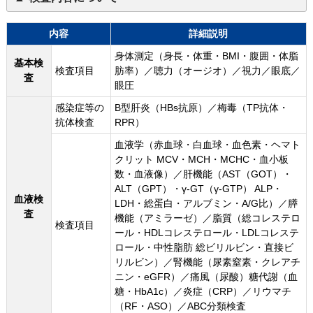
内容
詳細説明
身体測定（身長・体重・BMI・腹囲・体脂
基本検
検査項目
肪率）／聴力（オージオ）／視力／眼底／
査
眼圧
感染症等の
B型肝炎（HBs抗原）／梅毒（TP抗体・
抗体検査
RPR）
血液学（赤血球・白血球・血色素・ヘマト
クリット MCV・MCH・MCHC・血小板
数・血液像）／肝機能（AST（GOT）・
ALT（GPT）・γ-GT（γ-GTP） ALP・
血液検
LDH・総蛋白・アルブミン・A/G比）／膵
査
機能（アミラーゼ）／脂質（総コレステロ
検査項目
ール・HDLコレステロール・LDLコレステ
ロール・中性脂肪 総ビリルビン・直接ビ
リルビン）／腎機能（尿素窒素・クレアチ
ニン・eGFR）／痛風（尿酸）糖代謝（血
糖・HbA1c）／炎症（CRP）／リウマチ
（RF・ASO）／ABC分類検査