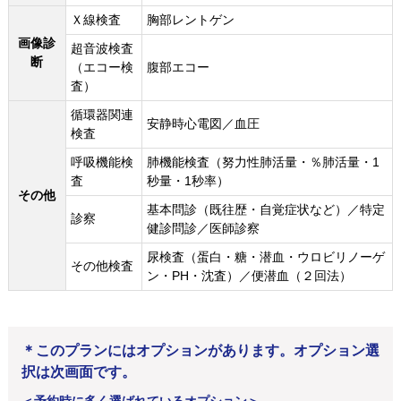
Ｘ線検査
胸部レントゲン
画像診
超音波検査
断
（エコー検
腹部エコー
査）
循環器関連
安静時心電図／血圧
検査
呼吸機能検
肺機能検査（努力性肺活量・％肺活量・1
査
秒量・1秒率）
その他
基本問診（既往歴・自覚症状など）／特定
診察
健診問診／医師診察
尿検査（蛋白・糖・潜血・ウロビリノーゲ
その他検査
ン・PH・沈査）／便潜血（２回法）
＊このプランにはオプションがあります。オプション選
択は次画面です。