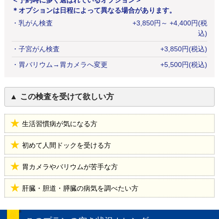
＜予約時に多く選ばれているオプション＞
＊オプションは日程によって異なる場合があります。
・
乳がん検査
+
3,850
円
～ +4,400円(税
込)
・
子宮がん検査
+
3,850
円
(税込)
・
胃バリウム→胃カメラへ変更
+
5,500
円
(税込)
この検査を受けて欲しい方
生活習慣病が気になる方
初めて人間ドックを受ける方
胃カメラやバリウムが苦手な方
肝臓・胆道・膵臓の病気を調べたい方