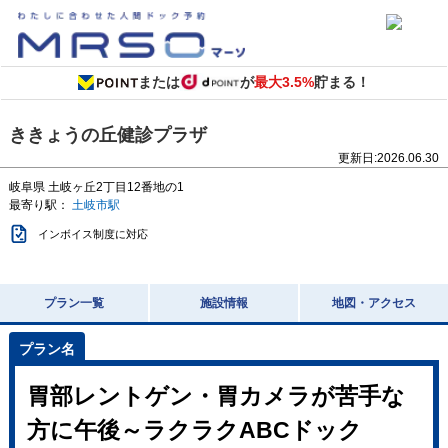
または
が
最大3.5%
貯まる！
ききょうの丘健診プラザ
更新日:
2026.06.30
岐阜県
土岐ヶ丘2丁目12番地の1
最寄り駅：
土岐市駅
インボイス制度に対応
プラン一覧
施設情報
地図・アクセス
胃部レントゲン・胃カメラが苦手な
方に午後～ラクラクABCドック