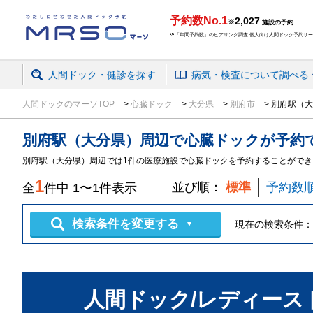
予約数No.1
2,027
※
施設の予約
※「年間予約数」のヒアリング調査 個人向け人間ドック予約サービ
人間ドック・健診を探す
病気・検査
について
調べる
人間ドックのマーソTOP
心臓ドック
大分県
別府市
別府駅（大
別府駅（大分県）周辺
で
心臓ドック
が予約
別府駅（大分県）周辺では1件の医療施設で心臓ドックを予約することができ
1
並び順：
標準
予約数
全
件中
1
〜
1
件表示
検索条件を変更する
現在の検索条件：
▼
人間ドック/レディース