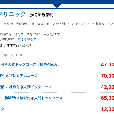
クリニック
（大分県 別府市）
カメラ単独、大腸単独、胃・大腸単独、各種人間ドックコースといった豊富なコース
箇所に合わせたコースをご選択いただけます。
は専門医に
...
続きを読む▼
祝日／年末年始・盆休診
園4丁目11-10
47,0
ラ付き人間ドックコース【鎮静剤込み】
70,0
査付きプレミアムコース
42,0
腹部CT検査付き人間ドックコース
65,0
ラ・胸腹部CT検査付き人間ドックコース
12,0
ース