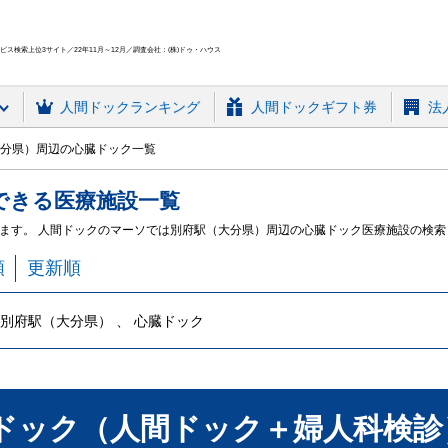
ス検索上位3サイト／22年11月～12月／調査会社：(株)ドゥ・ハウス
人間ドック
ランキング
人間ドックギフト券
法
分県）周辺の心臓ドック一覧
できる
医療施設
一覧
ます。 人間ドックのマーソでは別府駅（大分県）周辺の心臓ドック医療施設の検索
順
更新順
別府駅（大分県） 、 心臓ドック
ドック（人間ドック＋婦人科検診