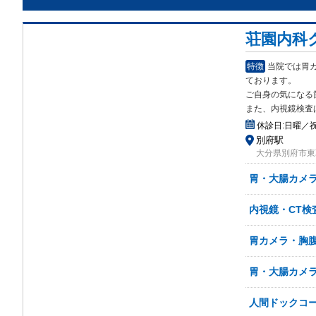
荘園内科
特徴
当院では胃
てお
ります。
ご自身の気になる
また、内視鏡検査
休診日:
日曜／
別府駅
大分県別府市東荘
胃・大腸カメ
内視鏡・CT検
胃カメラ・胸
胃・大腸カメ
人間ドックコ