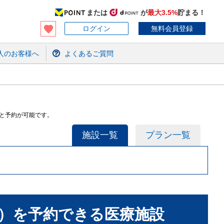
または
が
最大3.5%
貯まる！
ログイン
無料会員登録
人のお客様へ
よくあるご質問
と予約が可能です。
施設一覧
プラン一覧
）
を予約できる
医療施設