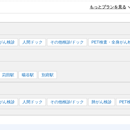
もっとプランを見る
がん検診
人間ドック
その他検診/ドック
PET検査・全身がん
苅田
駅
暘谷
駅
別府
駅
がん検診
人間ドック
その他検診/ドック
肺がん検診
PE