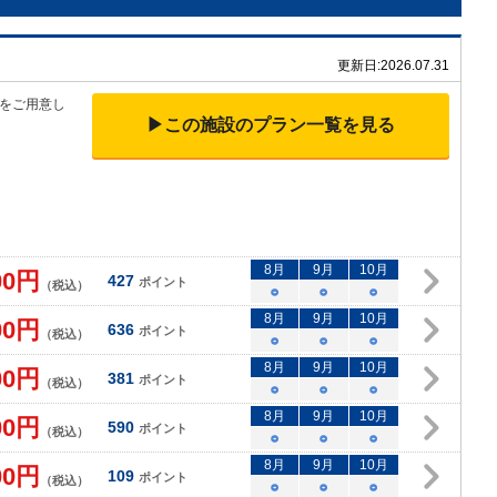
更新日:
2026.07.31
をご用意し
▶この施設のプラン一覧を見る
8
月
9
月
10
月
00
円
427
ポイント
（税込）
○
○
○
8
月
9
月
10
月
00
円
636
ポイント
（税込）
○
○
○
8
月
9
月
10
月
00
円
381
ポイント
（税込）
○
○
○
8
月
9
月
10
月
00
円
590
ポイント
（税込）
○
○
○
8
月
9
月
10
月
00
円
109
ポイント
（税込）
○
○
○