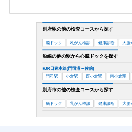
別府駅
の
他の
検査コースから探す
脳ドック
乳がん検診
健康診断
大腸
沿線の他の駅から
心臓ドックを
探す
■JR日豊本線(門司港～佐伯)
門司
駅
小倉
駅
西小倉
駅
南小倉
駅
別府市
の
他の
検査コースから探す
脳ドック
乳がん検診
健康診断
大腸