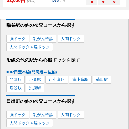
62,000
円
563
（税込）
ポイント
×
×
×
暘谷駅
の
他の
検査コースから探す
脳ドック
乳がん検診
人間ドック
人間ドック＋脳ドック
沿線の他の駅から
心臓ドックを
探す
■JR日豊本線(門司港～佐伯)
門司
駅
小倉
駅
西小倉
駅
南小倉
駅
苅田
駅
暘谷
駅
別府
駅
日出町
の
他の
検査コースから探す
脳ドック
乳がん検診
人間ドック
人間ドック＋脳ドック