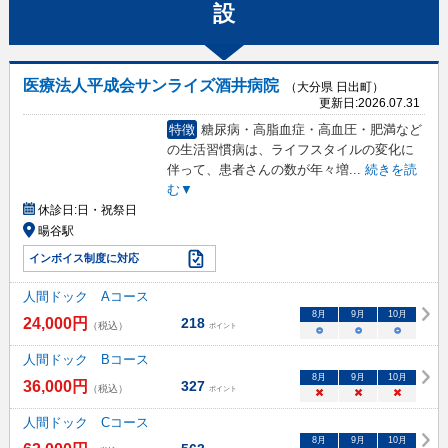
設
医療法人平成会サンライズ酒井病院
（大分県 日出町）
更新日:
2026.07.31
特徴
糖尿病・高脂血症・高血圧・肥満など
の生活習慣病は、ライフスタイルの変化に
伴って、患者さんの数が年々増
...
続きを読
む▼
休診日:
日・祝祭日
暘谷駅
インボイス制度に対応
人間ドック Aコース
8
月
9
月
10
月
24,000
円
218
（税込）
ポイント
○
○
○
人間ドック Bコース
8
月
9
月
10
月
36,000
円
327
（税込）
ポイント
×
×
×
人間ドック Cコース
8
月
9
月
10
月