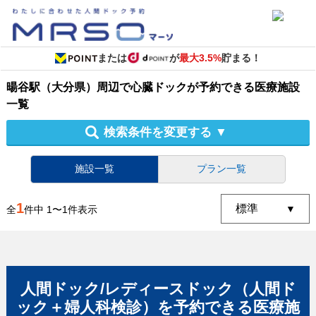
または
が
最大3.5%
貯まる！
暘谷駅（大分県）周辺
で
心臓ドック
が予約できる
医療施設
一覧
検索条件を変更する
▼
施設一覧
プラン一覧
1
全
件中
1
〜
1
件表示
人間ドック/レディースドック（人間ド
ック＋婦人科検診）
を予約できる
医療施