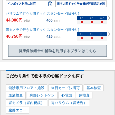
インボイス制度に対応
日本人間ドック学会機能評価認定施設
バリウムで行う人間ドック スタンダード(日帰り)
8
月
9
月
10
月
44,000
円
400
（税込）
ポイント
×
×
×
胃カメラで行う人間ドック スタンダード(日帰り)
8
月
9
月
10
月
46,750
円
425
（税込）
ポイント
×
×
×
健康保険組合の補助を利用するプランはこちら
こだわり条件で
栃木県
の心臓ドックを
探す
健診専用フロア・施設
当日カード決済可
基本検査
血液検査
胸部レントゲン
心電図
尿検査
胃カメラ（胃内視鏡）
胃バリウム（胃透視）
腹部エコー