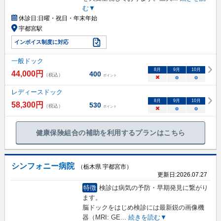
む▼
休診日:
日曜・祝日・年末年始
宇都宮駅
インボイス制度に対応
一般ドック
8
月
9
月
10
月
44,000
円
400
（税込）
ポイント
×
○
○
レディースドック
8
月
9
月
10
月
58,300
円
530
（税込）
ポイント
×
○
○
健康保険組合の補助を利用するプランはこちら
シンフォニー病院
（栃木県 宇都宮市）
更新日:
2026.07.27
特徴
検診は病気の予防・早期発見に繋がり
ます。
脳ドックをはじめ検診には最新鋭の画像機
器（MRI: GE
...
続きを読む▼