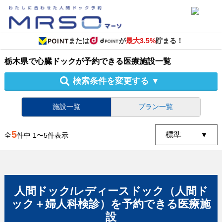
または
が
最大3.5%
貯まる！
栃木県
で
心臓ドック
が予約できる
医療施設
一覧
検索条件を変更する
▼
施設一覧
プラン一覧
5
全
件中
1
〜
5
件表示
人間ドック/レディースドック（人間ド
ック＋婦人科検診）
を予約できる
医療施
設