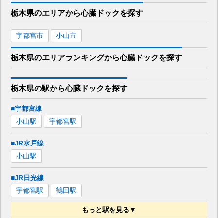
栃木県
のエリアから
心臓ドックを
探す
宇都宮市
小山市
栃木県
のエリア
ランキング
から
心臓ドック
を探す
栃木県
の駅から
心臓ドックを
探す
■宇都宮線
小山
駅
宇都宮
駅
■JR水戸線
小山
駅
■JR日光線
宇都宮
駅
鶴田
駅
もっと駅を見る▼