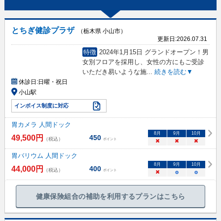
とちぎ健診プラザ
（栃木県 小山市）
更新日:
2026.07.31
特徴
2024年1月15日 グランドオープン！男
女別フロアを採用し、女性の方にもご受診
いただき易いような施
...
続きを読む▼
休診日:
日曜・祝日
小山駅
インボイス制度に対応
胃カメラ 人間ドック
8
月
9
月
10
月
49,500
円
450
（税込）
ポイント
×
×
×
胃バリウム 人間ドック
8
月
9
月
10
月
44,000
円
400
（税込）
ポイント
×
○
○
健康保険組合の補助を利用するプランはこちら