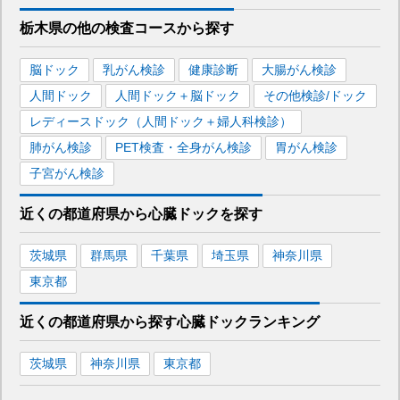
■JR両毛線
栃木県
の
他の
検査コースから探す
小山
駅
脳ドック
乳がん検診
健康診断
大腸がん検診
■東北新幹線
人間ドック
人間ドック＋脳ドック
その他検診/ドック
小山
駅
宇都宮
駅
レディースドック（人間ドック＋婦人科検診）
肺がん検診
PET検査・全身がん検診
胃がん検診
■山形新幹線
子宮がん検診
小山
駅
宇都宮
駅
近くの都道府県
から
心臓ドックを
探す
■秋田新幹線
小山
駅
宇都宮
駅
茨城県
群馬県
千葉県
埼玉県
神奈川県
東京都
近くの都道府県から探す
心臓ドック
ランキング
茨城県
神奈川県
東京都