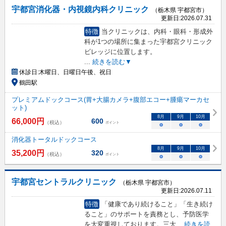
宇都宮消化器・内視鏡内科クリニック
（栃木県 宇都宮市）
更新日:
2026.07.31
特徴
当クリニックは、内科・眼科・形成外
科が1つの場所に集まった宇都宮クリニック
ビレッジに位置します。
...
続きを読む▼
休診日:
木曜日、日曜日午後、祝日
鶴田駅
プレミアムドックコース(胃+大腸カメラ+腹部エコー+腫瘍マーカセ
ット)
8
月
9
月
10
月
66,000
円
600
（税込）
ポイント
○
○
○
消化器トータルドックコース
8
月
9
月
10
月
35,200
円
320
（税込）
ポイント
○
○
○
宇都宮セントラルクリニック
（栃木県 宇都宮市）
更新日:
2026.07.11
特徴
「健康であり続けること」「生き続け
ること」のサポートを責務とし、予防医学
を大変重視しております。三大
...
続きを読