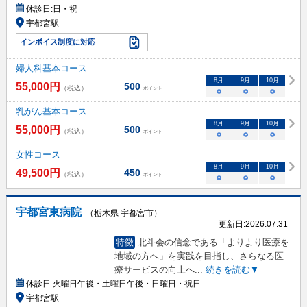
休診日:
日・祝
宇都宮駅
インボイス制度に対応
婦人科基本コース
8
月
9
月
10
月
55,000
円
500
（税込）
ポイント
○
○
○
乳がん基本コース
8
月
9
月
10
月
55,000
円
500
（税込）
ポイント
○
○
○
女性コース
8
月
9
月
10
月
49,500
円
450
（税込）
ポイント
○
○
○
宇都宮東病院
（栃木県 宇都宮市）
更新日:
2026.07.31
特徴
北斗会の信念である「よりより医療を
地域の方へ」を実践を目指し、さらなる医
療サービスの向上へ
...
続きを読む▼
休診日:
火曜日午後・土曜日午後・日曜日・祝日
宇都宮駅