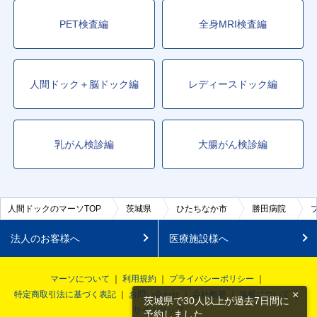
PET検査編
全身MRI検査編
人間ドック＋脳ドック編
レディースドック編
乳がん検診編
大腸がん検診編
人間ドックのマーソTOP
茨城県
ひたちなか市
勝田病院
法人のお客様へ
医療施設様へ
マーソについて
利用規約
プライバシーポリシー
×
特定商取引法に基づく表記
お問い合わせ
会社概要
掲載について
茨城県で30人以上が過去7日間に
サイトマップ
予約しました