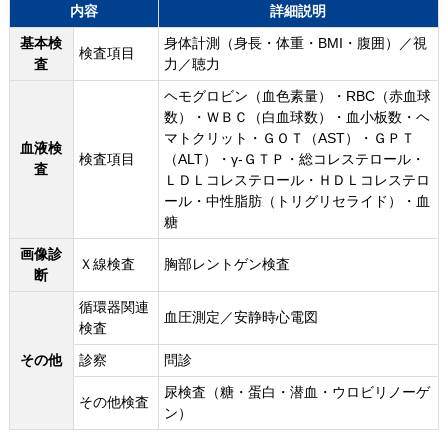
内容
詳細説明
基本検
身体計測（身長・体重・BMI・腹囲）／視
検査項目
査
力／聴力
ヘモグロビン（血色素量）・RBC（赤血球
数）・ＷＢＣ（白血球数）・血小板数・ヘ
マトクリット・ＧＯＴ（AST）・ＧＰＴ
血液検
検査項目
（ALT）・γ-ＧＴＰ・総コレステロール・
査
ＬＤＬコレステロール・ＨＤＬコレステロ
ール・中性脂肪（トリグリセライド）・血
糖
画像診
Ｘ線検査
胸部レントゲン検査
断
循環器関連
血圧測定／安静時心電図
検査
その他
診察
問診
尿検査（糖・蛋白・潜血・ウロビリノーゲ
その他検査
ン）