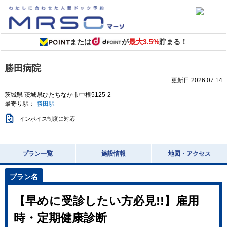
または
が
最大3.5%
貯まる！
勝田病院
更新日:
2026.07.14
茨城県
茨城県ひたちなか市中根5125-2
最寄り駅：
勝田駅
インボイス制度に対応
プラン一覧
施設情報
地図・アクセス
【早めに受診したい方必見!!】雇用
時・定期健康診断