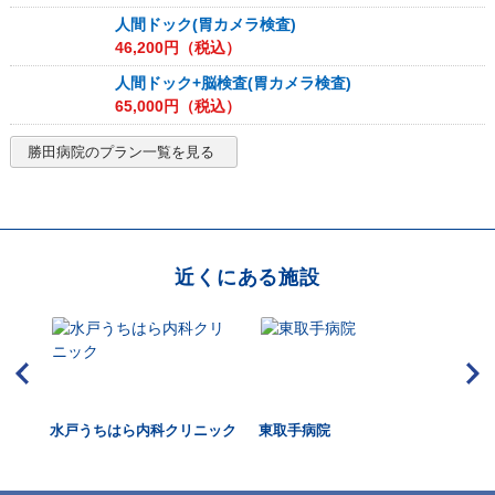
人間ドック(胃カメラ検査)
46,200
円（税込）
人間ドック+脳検査(胃カメラ検査)
65,000
円（税込）
勝田病院
のプラン一覧を見る
近くにある施設
水戸うちはら内科クリニック
東取手病院
青