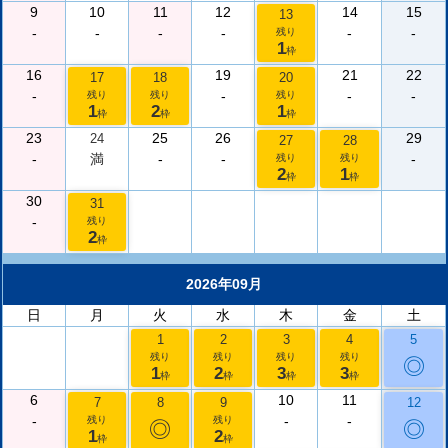
9
10
11
12
14
15
13
-
-
-
-
-
-
残り
1
枠
16
19
21
22
17
18
20
-
-
-
-
残り
残り
残り
1
2
1
枠
枠
枠
23
25
26
29
24
27
28
-
満
-
-
-
残り
残り
2
1
枠
枠
30
31
-
残り
2
枠
2026年09月
日
月
火
水
木
金
土
1
2
3
4
5
残り
残り
残り
残り
◎
1
2
3
3
枠
枠
枠
枠
6
10
11
7
8
9
12
-
-
-
残り
残り
◎
◎
1
2
枠
枠