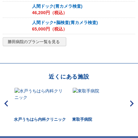
人間ドック(胃カメラ検査)
46,200
円（税込）
人間ドック+脳検査(胃カメラ検査)
65,000
円（税込）
勝田病院
のプラン一覧を見る
近くにある施設
水戸うちはら内科クリニック
東取手病院
青