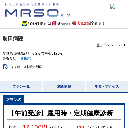
または
が
最大3.5%
貯まる！
勝田病院
更新日:
2026.07.31
茨城県
茨城県ひたちなか市中根5125-2
最寄り駅：
勝田駅
インボイス制度に対応
プラン一覧
施設情報
地図・アクセス
【午前受診】雇用時・定期健康診断
12,100
円
料金：
（税込）
110
ポイント貯まる