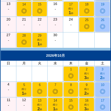
13
16
14
15
17
18
19
-
-
残り
◎
◎
◎
◎
1
枠
20
21
22
23
24
25
26
-
-
-
-
-
◎
◎
27
30
28
29
-
-
残り
◎
1
枠
2026年10月
日
月
火
水
木
金
土
1
2
3
残り
残り
◎
3
2
枠
枠
4
5
6
7
8
9
10
-
残り
残り
◎
◎
◎
◎
1
2
枠
枠
11
12
13
14
15
16
17
-
-
残り
残り
残り
◎
◎
2
1
3
枠
枠
枠