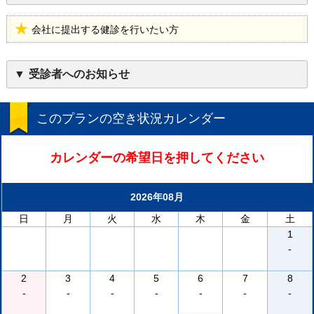
会社に提出する健診を行いたい方
受診者へのお知らせ
このプランの空き状況カレンダー
カレンダーの希望日を押してください
2026年08月
日
月
火
水
木
金
土
1
-
2
3
4
5
6
7
8
-
-
-
-
-
-
-