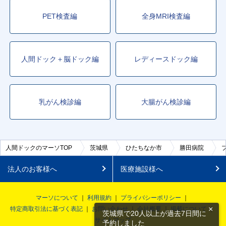
PET検査編
全身MRI検査編
人間ドック＋脳ドック編
レディースドック編
乳がん検診編
大腸がん検診編
人間ドックのマーソTOP
茨城県
ひたちなか市
勝田病院
法人のお客様へ
医療施設様へ
マーソについて
利用規約
プライバシーポリシー
×
特定商取引法に基づく表記
お問い合わせ
会社概要
掲載について
茨城県で20人以上が過去7日間に
サイトマップ
予約しました