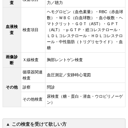
査
力／聴力
ヘモグロビン（血色素量）・RBC（赤血球
数）・ＷＢＣ（白血球数）・血小板数・ヘ
マトクリット・ＧＯＴ（AST）・ＧＰＴ
血液検
検査項目
（ALT）・γ-ＧＴＰ・総コレステロール・
査
ＬＤＬコレステロール・ＨＤＬコレステロ
ール・中性脂肪（トリグリセライド）・血
糖
画像診
Ｘ線検査
胸部レントゲン検査
断
循環器関連
血圧測定／安静時心電図
検査
その他
診察
問診
尿検査（糖・蛋白・潜血・ウロビリノーゲ
その他検査
ン）
この検査を受けて欲しい方