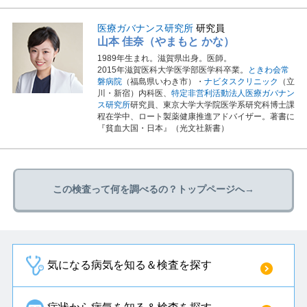
医療ガバナンス研究所
研究員
山本 佳奈（やまもと かな）
1989年生まれ。滋賀県出身。医師。
2015年滋賀医科大学医学部医学科卒業。
ときわ会常
磐病院
（福島県いわき市）・
ナビタスクリニック
（立
川・新宿）内科医、
特定非営利活動法人医療ガバナン
ス研究所
研究員、東京大学大学院医学系研究科博士課
程在学中、ロート製薬健康推進アドバイザー。著書に
『貧血大国・日本』（光文社新書）
この検査って何を調べるの？トップページへ→
気になる病気を知る＆検査を探す