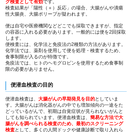
グ検査として有効
です。
検査結果が「陽性（＋）反応」の場合、大腸がんや潰瘍
性大腸炎、大腸ポリープが疑われます。
便は自宅や医療機関などどこでも採取できますが、指定
の容器に入れる必要があります。一般的には便を2回採取
します。
便検査には、化学法と免疫法の2種類の方法があります。
化学法では、薬剤を使用して便を処理・検査するため、
食事制限が入るのが特徴です。
免疫法では、ヒトのヘモグロビンを使用するため食事制
限の必要がありません。
便潜血検査の目的
便潜血検査は、
大腸がんの早期発見を目的
としていま
す。大腸がんは消化器がんの中でも増加傾向の一途をた
どっているがんで、初期は自覚症状が見られないがんと
しても知られています。便潜血検査は、
簡易な方法で大
腸がんを調べられる検査のため、最初のスクリーニング
検査
として、多くの人間ドックや健康診断で取り入れら