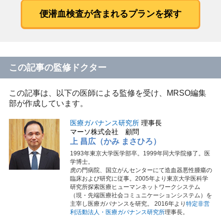
便潜血検査が含まれるプランを探す
この記事の監修ドクター
この記事は、以下の医師による監修を受け、MRSO編集
部が作成しています。
医療ガバナンス研究所
理事長
マーソ株式会社 顧問
上 昌広（かみ まさひろ）
1993年東京大学医学部卒。1999年同大学院修了。医
学博士。
虎の門病院、国立がんセンターにて造血器悪性腫瘍の
臨床および研究に従事。2005年より東京大学医科学
研究所探索医療ヒューマンネットワークシステム
（現・先端医療社会コミュニケーションシステム）を
主宰し医療ガバナンスを研究。 2016年より
特定非営
利活動法人・医療ガバナンス研究所
理事長。