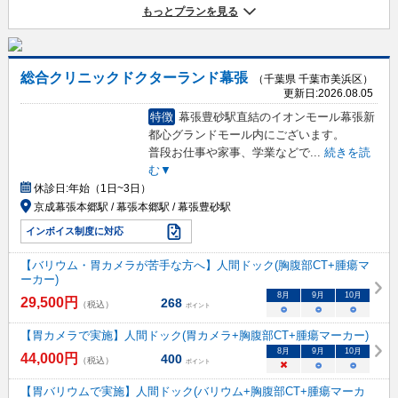
もっとプランを見る
総合クリニックドクターランド幕張
（千葉県 千葉市美浜区）
更新日:
2026.08.05
特徴
幕張豊砂駅直結のイオンモール幕張新
都心グランドモール内にございます。
普段お仕事や家事、学業などで
...
続きを読
む▼
休診日:
年始（1日~3日）
京成幕張本郷駅 / 幕張本郷駅 / 幕張豊砂駅
インボイス制度に対応
【バリウム・胃カメラが苦手な方へ】人間ドック(胸腹部CT+腫瘍マ
ーカー)
8
月
9
月
10
月
29,500
円
268
（税込）
ポイント
○
○
○
【胃カメラで実施】人間ドック(胃カメラ+胸腹部CT+腫瘍マーカー)
8
月
9
月
10
月
44,000
円
400
（税込）
ポイント
×
○
○
【胃バリウムで実施】人間ドック(バリウム+胸腹部CT+腫瘍マーカ