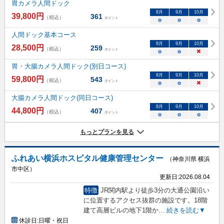
胃カメラ人間ドック
8
月
9
月
10
月
39,800
円
361
（税込）
ポイント
○
○
○
人間ドック基本コース
8
月
9
月
10
月
28,500
円
259
（税込）
ポイント
○
○
×
胃・大腸カメラ人間ドック(別日コース)
8
月
9
月
10
月
59,800
円
543
（税込）
ポイント
○
○
×
大腸カメラ人間ドック(同日コース)
8
月
9
月
10
月
44,800
円
407
（税込）
ポイント
○
○
○
もっとプランを見る
ふれあい横浜ホスピタル健康管理センター
（神奈川県 横浜
市中区）
更新日:
2026.08.04
特徴
JR関内駅より徒歩3分の大通公園沿い
に位置するアクセス抜群の施設です。18階
建て高層ビルの地下1階か
...
続きを読む▼
休診日:
日曜・祝日