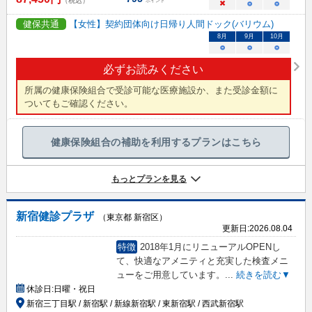
（税込）
ポイント
×
○
○
健保共通
【女性】契約団体向け日帰り人間ドック(バリウム)
8
月
9
月
10
月
○
○
○
必ずお読みください
所属の健康保険組合で受診可能な医療施設か、また受診金額に
ついてもご確認ください。
健康保険組合の補助を利用するプランはこちら
もっとプランを見る
新宿健診プラザ
（東京都 新宿区）
更新日:
2026.08.04
特徴
2018年1月にリニューアルOPENし
て、快適なアメニティと充実した検査メニ
ューをご用意しています。
...
続きを読む▼
休診日:
日曜・祝日
新宿三丁目駅 / 新宿駅 / 新線新宿駅 / 東新宿駅 / 西武新宿駅