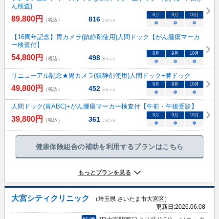
ん検査)
8
月
9
月
10
月
89,800
円
816
（税込）
ポイント
○
○
○
【16周年記念】胃カメラ(鎮静剤使用)人間ドック【がん腫瘍マーカ
ー検査付】
8
月
9
月
10
月
54,800
円
498
（税込）
ポイント
○
○
○
リニューアル記念★胃カメラ(鎮静剤使用)人間ドック+肺ドック
8
月
9
月
10
月
49,800
円
452
（税込）
ポイント
○
○
○
人間ドック(胃ABC)+がん腫瘍マーカー検査付【午前・午後受診】
8
月
9
月
10
月
39,800
円
361
（税込）
ポイント
○
○
○
健康保険組合の補助を利用するプランはこちら
もっとプランを見る
大宮シティクリニック
（埼玉県 さいたま市大宮区）
更新日:
2026.06.08