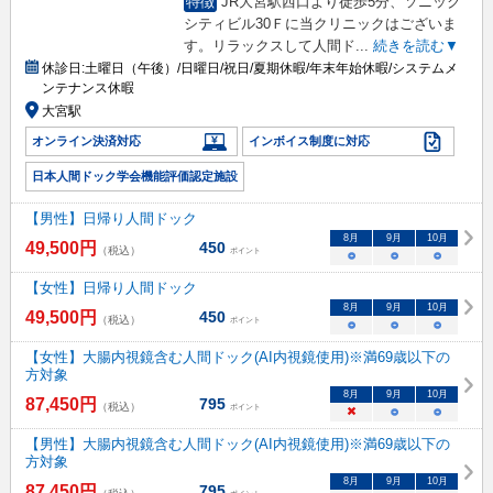
特徴
JR大宮駅西口より徒歩5分、ソニック
シティビル30Ｆに当クリニックはございま
す。リラックスして人間ド
...
続きを読む▼
休診日:
土曜日（午後）/日曜日/祝日/夏期休暇/年末年始休暇/システムメ
ンテナンス休暇
大宮駅
オンライン決済対応
インボイス制度に対応
日本人間ドック学会機能評価認定施設
【男性】日帰り人間ドック
8
月
9
月
10
月
49,500
円
450
（税込）
ポイント
○
○
○
【女性】日帰り人間ドック
8
月
9
月
10
月
49,500
円
450
（税込）
ポイント
○
○
○
【女性】大腸内視鏡含む人間ドック(AI内視鏡使用)※満69歳以下の
方対象
8
月
9
月
10
月
87,450
円
795
（税込）
ポイント
×
○
○
【男性】大腸内視鏡含む人間ドック(AI内視鏡使用)※満69歳以下の
方対象
8
月
9
月
10
月
87,450
円
795