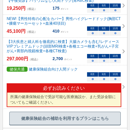
【午後受診】バリウムなし!人間ドック(胃ABC検査)
8
月
9
月
10
月
19,250
円
175
（税込）
ポイント
○
○
○
NEW!【男性特有の心配をカバー】男性ハイグレードドック(胸部CT
+腫瘍マーカーセット+血液40項目)
8
月
9
月
10
月
45,100
円
410
（税込）
ポイント
○
○
○
【3大疾患と婦人科を徹底的に検査】大腸カメラも含む!レディース
VIPプレミアムドック(頭部MRI検査+各種エコー検査+乳がん+子宮
がん+胃部内視鏡検査+各種CT検査)
8
月
9
月
10
月
297,000
円
2,700
（税込）
ポイント
○
○
○
健保共通
健康保険組合向け人間ドック
8
月
9
月
10
月
○
○
○
必ずお読みください
所属の健康保険組合で受診可能な医療施設か、また受診金額に
ついてもご確認ください。
健康保険組合の補助を利用するプランはこちら