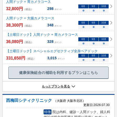
人間ドック + 胃カメラコース
8
月
9
月
10
月
32,800
円
298
（税込）
ポイント
○
○
○
人間ドック + 大腸カメラコース
8
月
9
月
10
月
38,300
円
348
（税込）
ポイント
○
○
○
【土曜日ドック】人間ドック + 胃カメラコース
8
月
9
月
10
月
36,080
円
328
（税込）
ポイント
○
○
○
【土曜日ドック】スペシャルエグゼクティブ全身ペアドック
8
月
9
月
10
月
331,650
円
3,015
（税込）
ポイント
○
○
○
健康保険組合の補助を利用するプランはこちら
もっとプランを見る
西梅田シティクリニック
（大阪府 大阪市北区）
更新日:
2026.07.30
特徴
院は内科、健診・人間ドック、婦人科