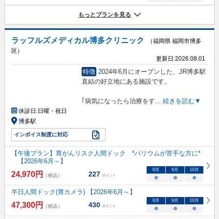
もっとプランを見る
ラッフルズメディカル博多クリニック
（福岡県 福岡市博多
区）
更新日:
2026.08.01
特徴
2024年6月にオープンした、JR博多駅
直結の好立地にある施設です。
｢病気になったら治療をす
...
続きを読む▼
休診日:
日曜・祝日
博多駅
インボイス制度に対応
【午後プラン】胃がんリスク人間ドック *バリウムが苦手な方に*
【2026年6月～】
8
月
9
月
10
月
24,970
円
227
（税込）
ポイント
○
○
○
半日人間ドック(胃カメラ) 【2026年6月～】
8
月
9
月
10
月
47,300
円
430
（税込）
ポイント
○
○
○