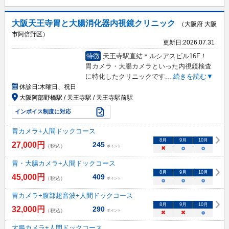
大阪天王寺胃と大腸消化器内視鏡クリニック
（大阪府 大阪
市阿倍野区）
更新日:
2026.07.31
特徴
天王寺駅直結＊ルシアスビル16F！
胃カメラ・大腸カメラといった内視鏡検査
に特化したクリニックです
...
続きを読む▼
休診日:
木曜日、祝日
大阪阿部野橋駅 / 天王寺駅 / 天王寺駅前駅
インボイス制度に対応
胃カメラ+人間ドックコース
8
月
9
月
10
月
27,000
円
245
（税込）
ポイント
×
○
○
胃・大腸カメラ+人間ドックコース
8
月
9
月
10
月
45,000
円
409
（税込）
ポイント
○
○
○
胃カメラ+腹部超音波+人間ドックコース
8
月
9
月
10
月
32,000
円
290
（税込）
ポイント
×
×
○
大腸カメラ+人間ドックコース