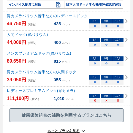
インボイス制度に対応
日本人間ドック学会機能評価認定施設
胃カメラバリウム苦手な方のレディースドック
8
月
9
月
10
月
46,750
円
425
（税込）
ポイント
○
○
○
人間ドック(胃バリウム)
8
月
9
月
10
月
44,000
円
400
（税込）
ポイント
○
○
○
メンズプレミアムドック(胃バリウム)
8
月
9
月
10
月
89,650
円
815
（税込）
ポイント
○
○
○
胃カメラバリウム苦手な方の人間ドック
8
月
9
月
10
月
39,050
円
355
（税込）
ポイント
○
○
○
レディースプレミアムドック(胃カメラ)
8
月
9
月
10
月
111,100
円
1,010
（税込）
ポイント
×
×
×
健康保険組合の補助を利用するプランはこちら
もっとプランを見る