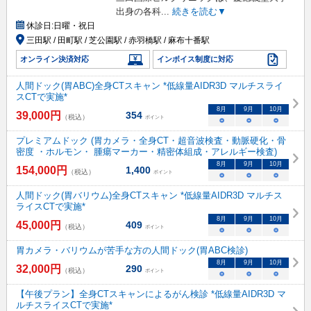
出身の各科
...
続きを読む▼
休診日:
日曜・祝日
三田駅 / 田町駅 / 芝公園駅 / 赤羽橋駅 / 麻布十番駅
オンライン決済対応
インボイス制度に対応
人間ドック(胃ABC)全身CTスキャン *低線量AIDR3D マルチスライ
スCTで実施*
8
月
9
月
10
月
39,000
円
354
（税込）
ポイント
○
○
○
プレミアムドック (胃カメラ・全身CT・超音波検査・動脈硬化・骨
密度 ・ホルモン・ 腫瘍マーカー・精密体組成・アレルギー検査)
8
月
9
月
10
月
154,000
円
1,400
（税込）
ポイント
○
○
○
人間ドック(胃バリウム)全身CTスキャン *低線量AIDR3D マルチス
ライスCTで実施*
8
月
9
月
10
月
45,000
円
409
（税込）
ポイント
○
○
○
胃カメラ・バリウムが苦手な方の人間ドック(胃ABC検診)
8
月
9
月
10
月
32,000
円
290
（税込）
ポイント
○
○
○
【午後プラン】全身CTスキャンによるがん検診 *低線量AIDR3D マ
ルチスライスCTで実施*