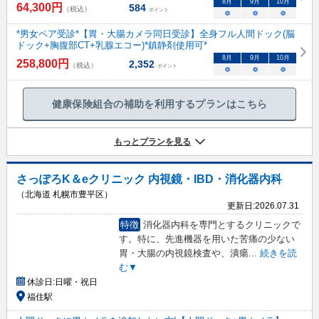
8
月
9
月
10
月
64,300
円
584
（税込）
ポイント
○
○
○
*男女ペア受診*【胃・大腸カメラ同日受診】全身フル人間ドック(脳
ドック+胸腹部CT+乳腺エコー)*鎮静剤使用可*
8
月
9
月
10
月
258,800
円
2,352
（税込）
ポイント
○
○
○
健康保険組合の補助を利用するプランはこちら
もっとプランを見る
さっぽろK＆eクリニック 内視鏡・IBD・消化器内科
（北海道 札幌市豊平区）
更新日:
2026.07.31
特徴
消化器内科を専門とするクリニックで
す。特に、先進機器を用いた苦痛の少ない
胃・大腸の内視鏡検査や、潰瘍
...
続きを読
む▼
休診日:
日曜・祝日
福住駅