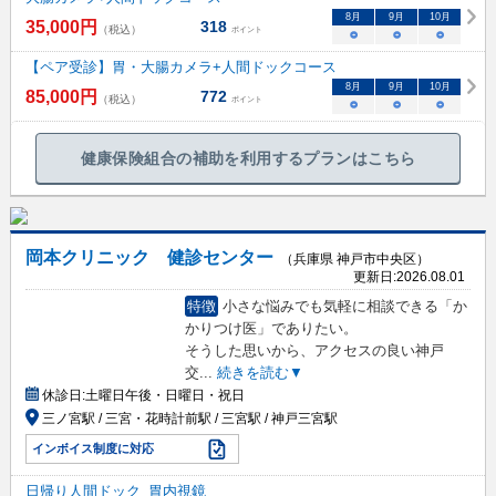
8
月
9
月
10
月
35,000
円
318
（税込）
ポイント
○
○
○
【ペア受診】胃・大腸カメラ+人間ドックコース
8
月
9
月
10
月
85,000
円
772
（税込）
ポイント
○
○
○
健康保険組合の補助を利用するプランはこちら
岡本クリニック 健診センター
（兵庫県 神戸市中央区）
更新日:
2026.08.01
特徴
小さな悩みでも気軽に相談できる「か
かりつけ医」でありたい。
そうした思いから、アクセスの良い神戸
交
...
続きを読む▼
休診日:
土曜日午後・日曜日・祝日
三ノ宮駅 / 三宮・花時計前駅 / 三宮駅 / 神戸三宮駅
インボイス制度に対応
日帰り人間ドック_胃内視鏡