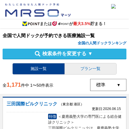
または
が
最大3.5%
貯まる！
全国
で
人間ドック
が予約できる
医療施設
一覧
全国の人間ドックランキング
検索条件を変更する
▼
施設一覧
プラン一覧
1,171
全
件中
1
〜
50
件表示
三田国際ビルクリニック
（東京都 港区）
更新日:
2026.06.15
特徴
＜慶應義塾大学の専門医による総合健
診クリニック＞
三田国際ビルクリニックは、慶應義塾大学