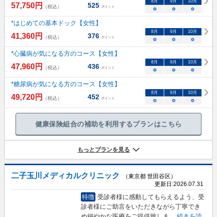
8
月
9
月
10
月
57,750
円
525
（税込）
ポイント
○
○
○
*はじめての基本ドック【女性】
8
月
9
月
10
月
41,360
円
376
（税込）
ポイント
○
○
○
*心臓病が気になる方のコース【女性】
8
月
9
月
10
月
47,960
円
436
（税込）
ポイント
○
○
○
*糖尿病が気になる方のコース【女性】
8
月
9
月
10
月
49,720
円
452
（税込）
ポイント
○
○
○
健康保険組合の補助を利用するプランはこちら
もっとプランを見る
二子玉川メディカルクリニック
（東京都 世田谷区）
更新日:
2026.07.31
特徴
受診者様に感動してもらえるよう、受
診者様にご助言をいただきながら丁寧でき
め細やかな医療をご提供致しま
...
続きを読