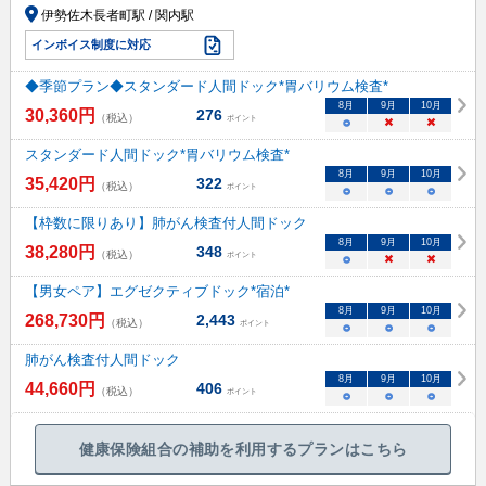
伊勢佐木長者町駅 / 関内駅
インボイス制度に対応
◆季節プラン◆スタンダード人間ドック*胃バリウム検査*
8
月
9
月
10
月
30,360
円
276
（税込）
ポイント
○
×
×
スタンダード人間ドック*胃バリウム検査*
8
月
9
月
10
月
35,420
円
322
（税込）
ポイント
○
○
○
【枠数に限りあり】肺がん検査付人間ドック
8
月
9
月
10
月
38,280
円
348
（税込）
ポイント
○
×
×
【男女ペア】エグゼクティブドック*宿泊*
8
月
9
月
10
月
268,730
円
2,443
（税込）
ポイント
○
○
○
肺がん検査付人間ドック
8
月
9
月
10
月
44,660
円
406
（税込）
ポイント
○
○
○
健康保険組合の補助を利用するプランはこちら