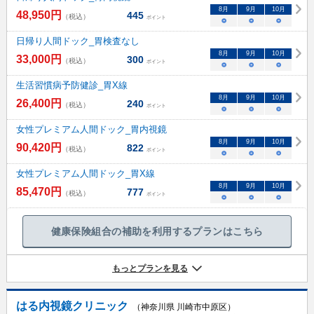
8
月
9
月
10
月
48,950
円
445
（税込）
ポイント
○
○
○
日帰り人間ドック_胃検査なし
8
月
9
月
10
月
33,000
円
300
（税込）
ポイント
○
○
○
生活習慣病予防健診_胃X線
8
月
9
月
10
月
26,400
円
240
（税込）
ポイント
○
○
○
女性プレミアム人間ドック_胃内視鏡
8
月
9
月
10
月
90,420
円
822
（税込）
ポイント
○
○
○
女性プレミアム人間ドック_胃X線
8
月
9
月
10
月
85,470
円
777
（税込）
ポイント
○
○
○
健康保険組合の補助を利用するプランはこちら
もっとプランを見る
はる内視鏡クリニック
（神奈川県 川崎市中原区）