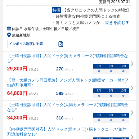
更新日:
2026.07.31
特徴
【当クリニックの人間ドックの特徴】
・経験豊富な内視鏡専門医による検査
・胃カメラと大腸カメラが
...
続きを読む▼
休診日:
水曜午後／土曜午後／日曜／祝日
武蔵新城駅
インボイス制度に対応
【土曜日受診可能】人間ドック(胃カメラコース)*鎮静剤追加料金な
し*
8
月
9
月
10
月
29,800
円
270
（税込）
ポイント
○
○
○
【胃・大腸カメラ同日受診】メンズ人間ドック(腫瘍マーカー付き)*
鎮静剤使用可*
8
月
9
月
10
月
64,800
円
589
（税込）
ポイント
○
○
○
【土曜日受診可能】人間ドック(大腸カメラコース)*鎮静剤追加料金
なし*
8
月
9
月
10
月
34,800
円
316
（税込）
ポイント
○
○
○
【内視鏡専門医対応】人間ドック(胃カメラ)+脳ドックコース*鎮静
剤追加料金なし*