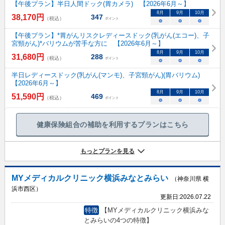
【午後プラン】半日人間ドック(胃カメラ) 【2026年6月～】
8
月
9
月
10
月
38,170
円
347
（税込）
ポイント
○
○
○
【午後プラン】*胃がんリスクレディースドック(乳がん(エコー)、子
宮頸がん)*バリウムが苦手な方に 【2026年6月～】
8
月
9
月
10
月
31,680
円
288
（税込）
ポイント
○
○
○
半日レディースドック(乳がん(マンモ)、子宮頸がん)(胃バリウム)
【2026年6月～】
8
月
9
月
10
月
51,590
円
469
（税込）
ポイント
○
○
○
健康保険組合の補助を利用するプランはこちら
もっとプランを見る
MYメディカルクリニック横浜みなとみらい
（神奈川県 横
浜市西区）
更新日:
2026.07.22
特徴
【MYメディカルクリニック横浜みな
とみらいの4つの特徴】