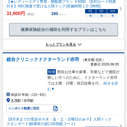
【★レディースデイ専用・閑散期プラン ￥5000 QUOカード特典
付き】ABC検査で受ける人間ドック(実施時間:1.5~2時間)
8
月
9
月
10
月
31,900
円
290
（税込）
ポイント
○
○
○
健康保険組合の補助を利用するプランはこちら
もっとプランを見る
総合クリニックドクターランド赤羽
（東京都 北区）
更新日:
2026.08.05
特徴
普段お仕事や家事、学業などで通院が
難しい方々のために、ドクターランド赤羽
では土曜・日曜・祝日診療を行
...
続きを読
む▼
休診日:
年始（1日~3日）
志茂駅 / 赤羽駅
インボイス制度に対応
【8月末までの受診分※水・金・土・日曜日のみ※】人間ドック
スタンダード(鎮痛有の経口内視鏡コース)