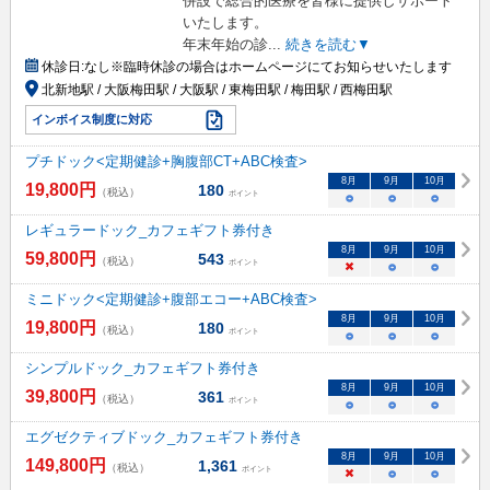
併設で総合的医療を皆様に提供しサポート
いたします。
年末年始の診
...
続きを読む▼
休診日:
なし※臨時休診の場合はホームページにてお知らせいたします
北新地駅 / 大阪梅田駅 / 大阪駅 / 東梅田駅 / 梅田駅 / 西梅田駅
インボイス制度に対応
プチドック<定期健診+胸腹部CT+ABC検査>
8
月
9
月
10
月
19,800
円
180
（税込）
ポイント
○
○
○
レギュラードック_カフェギフト券付き
8
月
9
月
10
月
59,800
円
543
（税込）
ポイント
×
○
○
ミニドック<定期健診+腹部エコー+ABC検査>
8
月
9
月
10
月
19,800
円
180
（税込）
ポイント
○
○
○
シンプルドック_カフェギフト券付き
8
月
9
月
10
月
39,800
円
361
（税込）
ポイント
○
○
○
エグゼクティブドック_カフェギフト券付き
8
月
9
月
10
月
149,800
円
1,361
（税込）
ポイント
×
○
○