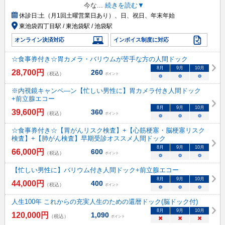
今な
...
続きを読む▼
休診日:
土（月1回土曜営業日あり）、日、祝日、年末年始
東池袋四丁目駅 / 東池袋駅 / 池袋駅
オンライン決済対応
インボイス制度に対応
☆食事券付き☆胃カメラ・バリウムが苦手な方の人間ドック
8
月
9
月
10
月
28,700
円
260
（税込）
ポイント
○
○
○
※内視鏡キャンペ―ン【忙しい男性に】胃カメラ付き人間ドック
+前立腺エコー
8
月
9
月
10
月
39,600
円
360
（税込）
ポイント
○
○
○
☆食事券付き☆【胃がんリスク検査】+【心筋梗塞・脳梗塞リスク
検査】+【肺がん検査】早期受診オススメ人間ドック
8
月
9
月
10
月
66,000
円
600
（税込）
ポイント
○
○
○
【忙しい男性に】バリウム付き人間ドック+前立腺エコー
8
月
9
月
10
月
44,000
円
400
（税込）
ポイント
○
○
○
人生100年 これからの充実人生のための還暦ドック(脳ドック付)
8
月
9
月
10
月
120,000
円
1,090
（税込）
ポイント
×
×
×