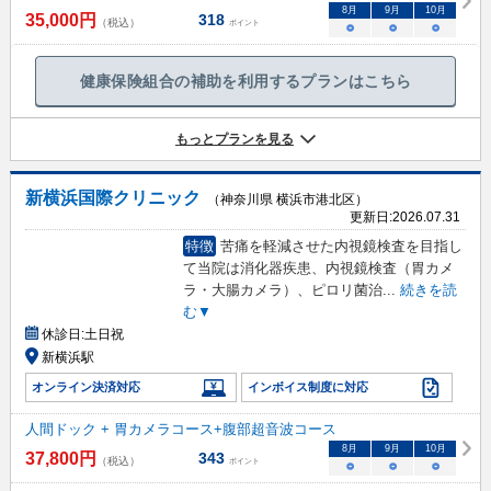
8
月
9
月
10
月
35,000
円
318
（税込）
ポイント
○
○
○
健康保険組合の補助を利用するプランはこちら
もっとプランを見る
新横浜国際クリニック
（神奈川県 横浜市港北区）
更新日:
2026.07.31
特徴
苦痛を軽減させた内視鏡検査を目指し
て当院は消化器疾患、内視鏡検査（胃カメ
ラ・大腸カメラ）、ピロリ菌治
...
続きを読
む▼
休診日:
土日祝
新横浜駅
オンライン決済対応
インボイス制度に対応
人間ドック + 胃カメラコース+腹部超音波コース
8
月
9
月
10
月
37,800
円
343
（税込）
ポイント
○
○
○