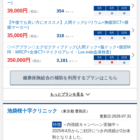
ー)
8
月
9
月
10
月
39,000
円
354
（税込）
ポイント
○
○
○
【午後でも良い方にオススメ】人間ドック(バリウム+胸腹部CT+腫
瘍マーカー)
8
月
9
月
10
月
35,000
円
318
（税込）
ポイント
○
○
○
◇ペアプラン◇エグゼクティブドック(人間ドック+脳ドック+腹部M
RI・MRCP+全身CT+マイクロアレイ・Lox-inde血液検査)
8
月
9
月
10
月
350,000
円
3,181
（税込）
ポイント
×
×
○
健康保険組合の補助を利用するプランはこちら
もっとプランを見る
池袋桜十字クリニック
（東京都 豊島区）
更新日:
2026.07.31
特徴
＜内視鏡キャンペ―ン実施中＞
2025年4月からご好評につき内視鏡が2台体
制となりました。