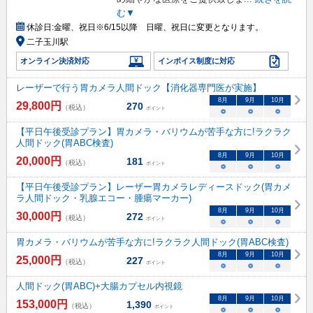
む▼
休診日:
金曜、祝日※6/15以降 日曜、祝日に変更となります。
二子玉川駅
オンライン決済対応
インボイス制度に対応
レーザーで行う胃カメラ人間ドック【消化器専門医が実施】
8
月
9
月
10
月
29,800
円
270
（税込）
ポイント
○
○
○
【平日午後受診プラン】胃カメラ・バリウムが苦手な方に!ラクラク
人間ドック(胃ABC検査)
8
月
9
月
10
月
20,000
円
181
（税込）
ポイント
○
○
○
【平日午後受診プラン】レーザー胃カメラレディースドック(胃カメ
ラ人間ドック・乳腺エコー・腫瘍マーカー)
8
月
9
月
10
月
30,000
円
272
（税込）
ポイント
○
○
○
胃カメラ・バリウムが苦手な方に!ラクラク人間ドック(胃ABC検査)
8
月
9
月
10
月
25,000
円
227
（税込）
ポイント
○
○
○
人間ドック(胃ABC)+大腸カプセル内視鏡
8
月
9
月
10
月
153,000
円
1,390
（税込）
ポイント
○
○
○