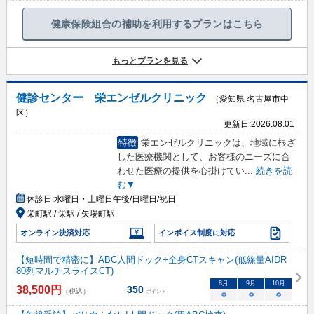
健康保険組合の補助を利用するプランはこちら
もっとプランを見る
健診センター 栄エンゼルクリニック
（愛知県 名古屋市中
区）
更新日:
2026.08.01
特徴
栄エンゼルクリニックは、地域に根ざ
した医療機関として、お客様のニーズに合
わせた医療の提供を心掛けてい
...
続きを読
む▼
休診日:
水曜日・土曜日午後/日曜日/祝日
栄町駅 / 栄駅 / 矢場町駅
オンライン決済対応
インボイス制度に対応
【短時間で精密に】ABC人間ドック+全身CTスキャン(低線量AIDR
80列マルチスライスCT)
8
月
9
月
10
月
38,500
円
350
（税込）
ポイント
○
○
○