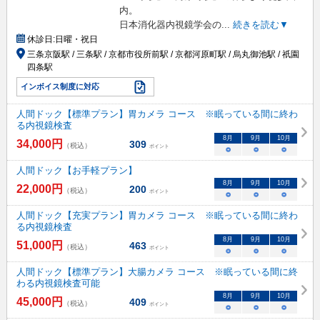
内。
日本消化器内視鏡学会の
...
続きを読む▼
休診日:
日曜・祝日
三条京阪駅 / 三条駅 / 京都市役所前駅 / 京都河原町駅 / 烏丸御池駅 / 祇園
四条駅
インボイス制度に対応
人間ドック【標準プラン】胃カメラ コース ※眠っている間に終わ
る内視鏡検査
8
月
9
月
10
月
34,000
円
309
（税込）
ポイント
○
○
○
人間ドック【お手軽プラン】
8
月
9
月
10
月
22,000
円
200
（税込）
ポイント
○
○
○
人間ドック【充実プラン】胃カメラ コース ※眠っている間に終わ
る内視鏡検査
8
月
9
月
10
月
51,000
円
463
（税込）
ポイント
○
○
○
人間ドック【標準プラン】大腸カメラ コース ※眠っている間に終
わる内視鏡検査可能
8
月
9
月
10
月
45,000
円
409
（税込）
ポイント
○
○
○