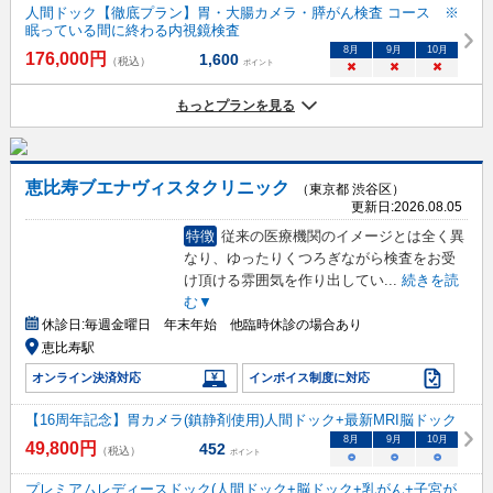
人間ドック【徹底プラン】胃・大腸カメラ・膵がん検査 コース ※
眠っている間に終わる内視鏡検査
8
月
9
月
10
月
176,000
円
1,600
（税込）
ポイント
×
×
×
もっとプランを見る
恵比寿ブエナヴィスタクリニック
（東京都 渋谷区）
更新日:
2026.08.05
特徴
従来の医療機関のイメージとは全く異
なり、ゆったりくつろぎながら検査をお受
け頂ける雰囲気を作り出してい
...
続きを読
む▼
休診日:
毎週金曜日 年末年始 他臨時休診の場合あり
恵比寿駅
オンライン決済対応
インボイス制度に対応
【16周年記念】胃カメラ(鎮静剤使用)人間ドック+最新MRI脳ドック
8
月
9
月
10
月
49,800
円
452
（税込）
ポイント
○
○
○
プレミアムレディースドック(人間ドック+脳ドック+乳がん+子宮が