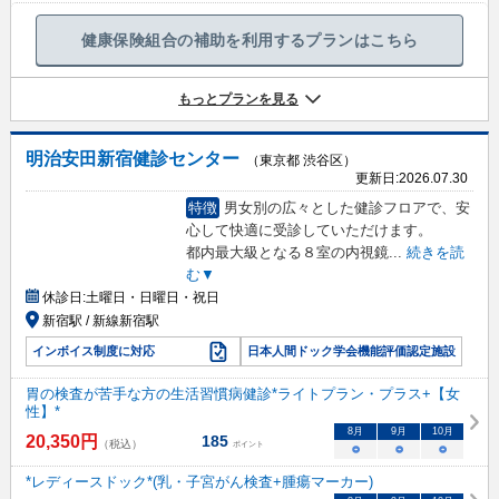
健康保険組合の補助を利用するプランはこちら
もっとプランを見る
明治安田新宿健診センター
（東京都 渋谷区）
更新日:
2026.07.30
特徴
男女別の広々とした健診フロアで、安
心して快適に受診していただけます。
都内最大級となる８室の内視鏡
...
続きを読
む▼
休診日:
土曜日・日曜日・祝日
新宿駅 / 新線新宿駅
インボイス制度に対応
日本人間ドック学会機能評価認定施設
胃の検査が苦手な方の生活習慣病健診*ライトプラン・プラス+【女
性】*
8
月
9
月
10
月
20,350
円
185
（税込）
ポイント
○
○
○
*レディースドック*(乳・子宮がん検査+腫瘍マーカー)