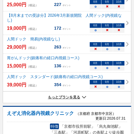
8
月
9
月
10
月
25,000
円
227
（税込）
ポイント
○
×
×
【8月末までの受診分】2026年3月新規開院 人間ドック(内視鏡な
し)
8
月
9
月
10
月
19,000
円
172
（税込）
ポイント
○
×
×
人間ドック 簡易(内視鏡なし)
8
月
9
月
10
月
29,000
円
263
（税込）
ポイント
×
○
○
胃がんドック(鎮痛有の経口内視鏡コース)
8
月
9
月
10
月
15,000
円
136
（税込）
ポイント
○
○
○
人間ドック スタンダード(鎮痛有の経口内視鏡コース)
8
月
9
月
10
月
39,000
円
354
（税込）
ポイント
×
○
○
もっとプランを見る
えぞえ消化器内視鏡クリニック
（京都府 京都市中京区）
更新日:
2026.07.31
特徴
「京都市役所前駅」「烏丸御池駅」
「三条駅」「河原町駅」の各駅より徒歩圏