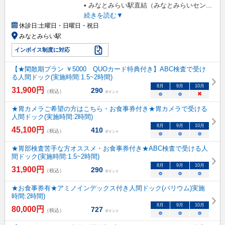
• みなとみらい駅直結（みなとみらいセン
...
続きを読む▼
休診日:
土曜日・日曜日・祝日
みなとみらい駅
インボイス制度に対応
【★閑散期プラン ￥5000 QUOカード特典付き】ABC検査で受け
る人間ドック(実施時間:1.5~2時間)
8
月
9
月
10
月
31,900
円
290
（税込）
ポイント
○
○
×
★胃カメラご希望の方はこちら・お食事券付き★胃カメラで受ける
人間ドック(実施時間:2時間)
8
月
9
月
10
月
45,100
円
410
（税込）
ポイント
○
○
○
★胃部検査苦手な方オススメ・お食事券付き★ABC検査で受ける人
間ドック(実施時間:1.5~2時間)
8
月
9
月
10
月
31,900
円
290
（税込）
ポイント
○
○
○
★お食事券有★アミノインデックス付き人間ドック(バリウム)実施
時間:2時間)
8
月
9
月
10
月
80,000
円
727
（税込）
ポイント
○
○
○