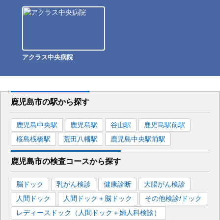
アクラス中央病院
鹿児島市
の駅から
探す
鹿児島中央
駅
鹿児島
駅
谷山
駅
鹿児島駅前
駅
桜島桟橋
駅
荒田八幡
駅
鹿児島中央駅前
駅
鹿児島市
の
検査コースから探す
脳ドック
乳がん検診
健康診断
大腸がん検診
人間ドック
人間ドック＋脳ドック
その他検診/ドック
レディースドック（人間ドック＋婦人科検診）