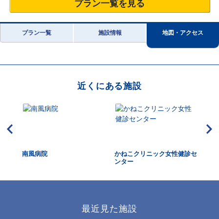
プラン一覧を見る
プラン一覧
施設情報
地図・アクセス
近くにある施設
康管
南風病院
かねこクリニック女性健診セ
い
ンター
最近見た施設