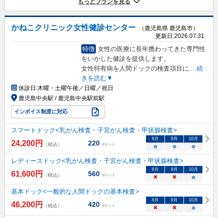
もっとプランを見る
かねこクリニック女性健診センター
（鹿児島県 鹿児島市）
更新日:
2026.07.31
特徴
女性の医療に長年携わってきた専門性
をいかした健診を提供します。
女性特有病を人間ドックの検査項目に
...
続
きを読む▼
休診日:
木曜・土曜午後／日曜／祝日
鹿児島中央駅 / 鹿児島中央駅前駅
インボイス制度に対応
スマートドック<乳がん検査・子宮がん検査・甲状腺検査>
8
月
9
月
10
月
24,200
円
220
（税込）
ポイント
○
○
○
レディースドック<乳がん検査・子宮がん検査・甲状腺検査>
8
月
9
月
10
月
61,600
円
560
（税込）
ポイント
×
×
○
基本ドック<一般的な人間ドックの基本検査>
8
月
9
月
10
月
46,200
円
420
（税込）
ポイント
×
×
○