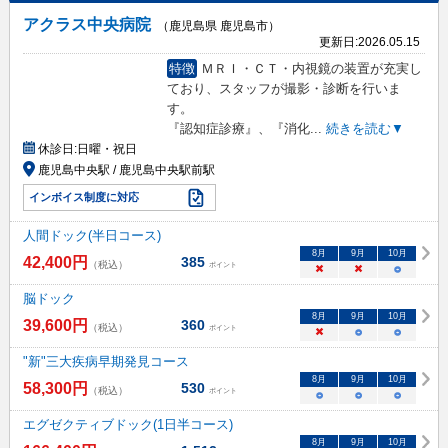
アクラス中央病院
（鹿児島県 鹿児島市）
更新日:
2026.05.15
特徴
ＭＲＩ・ＣＴ・内視鏡の装置が充実し
ており、スタッフが撮影・診断を行いま
す。
『認知症診療』、『消化
...
続きを読む▼
休診日:
日曜・祝日
鹿児島中央駅 / 鹿児島中央駅前駅
インボイス制度に対応
人間ドック(半日コース)
8
月
9
月
10
月
42,400
円
385
（税込）
ポイント
×
×
○
脳ドック
8
月
9
月
10
月
39,600
円
360
（税込）
ポイント
×
○
○
"新"三大疾病早期発見コース
8
月
9
月
10
月
58,300
円
530
（税込）
ポイント
○
○
○
エグゼクティブドック(1日半コース)
8
月
9
月
10
月