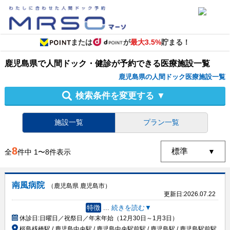
または
が
最大3.5%
貯まる！
鹿児島県
で
人間ドック・健診
が予約できる
医療施設
一覧
鹿児島県の人間ドック医療施設一覧
検索条件を変更する
▼
施設一覧
プラン一覧
8
全
件中
1
〜
8
件表示
南風病院
（鹿児島県 鹿児島市）
更新日:
2026.07.22
特徴
...
続きを読む▼
休診日:
日曜日／祝祭日／年末年始（12月30日～1月3日）
桜島桟橋駅 / 鹿児島中央駅 / 鹿児島中央駅前駅 / 鹿児島駅 / 鹿児島駅前駅