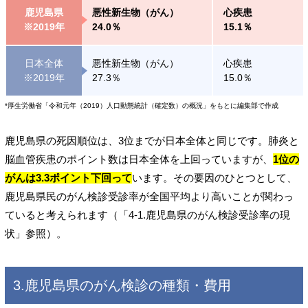
鹿児島県
悪性新生物（がん）
心疾患
※2019年
24.0％
15.1％
日本全体
悪性新生物（がん）
心疾患
※2019年
27.3％
15.0％
*厚生労働省「令和元年（2019）人口動態統計（確定数）の概況」をもとに編集部で作成
鹿児島県の死因順位は、3位までが日本全体と同じです。肺炎と
脳血管疾患のポイント数は日本全体を上回っていますが、
1位の
がんは3.3ポイント下回って
います。その要因のひとつとして、
鹿児島県民のがん検診受診率が全国平均より高いことが関わっ
ていると考えられます（「4-1.鹿児島県のがん検診受診率の現
状」参照）。
3.鹿児島県のがん検診の種類・費用