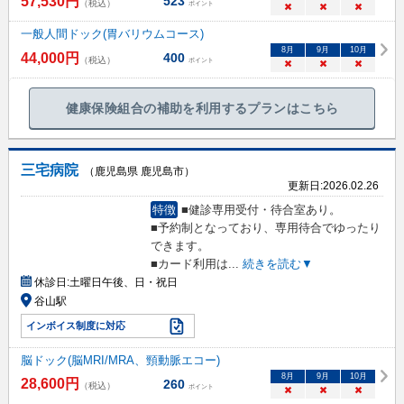
57,530
円
523
（税込）
ポイント
×
×
×
一般人間ドック(胃バリウムコース)
8
月
9
月
10
月
44,000
円
400
（税込）
ポイント
×
×
×
健康保険組合の補助を利用するプランはこちら
三宅病院
（鹿児島県 鹿児島市）
更新日:
2026.02.26
特徴
■健診専用受付・待合室あり。
■予約制となっており、専用待合でゆったり
できます。
■カード利用は
...
続きを読む▼
休診日:
土曜日午後、日・祝日
谷山駅
インボイス制度に対応
脳ドック(脳MRI/MRA、頸動脈エコー)
8
月
9
月
10
月
28,600
円
260
（税込）
ポイント
×
×
×