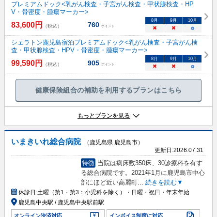
プレミアムドック<乳がん検査・子宮がん検査・甲状腺検査・HP
V・骨密度・腫瘍マーカー>
8
月
9
月
10
月
83,600
円
760
（税込）
ポイント
×
×
○
シェラトン鹿児島宿泊プレミアムドック<乳がん検査・子宮がん検
査・甲状腺検査・HPV・骨密度・腫瘍マーカー>
8
月
9
月
10
月
99,590
円
905
（税込）
ポイント
×
×
○
健康保険組合の補助を利用するプランはこちら
もっとプランを見る
いまきいれ総合病院
（鹿児島県 鹿児島市）
更新日:
2026.07.31
特徴
当院は病床数350床、30診療科を有す
る総合病院です。2021年1月に鹿児島市中心
部にほど近い高麗町
...
続きを読む▼
休診日:
土曜（第1・第3：小児科を除く）・日曜・祝日・年末年始
鹿児島中央駅 / 鹿児島中央駅前駅
オンライン決済対応
インボイス制度に対応