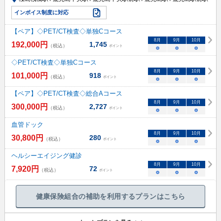
インボイス制度に対応
【ペア】◇PET/CT検査◇単独Cコース
8
月
9
月
10
月
192,000
円
1,745
（税込）
ポイント
○
○
○
◇PET/CT検査◇単独Cコース
8
月
9
月
10
月
101,000
円
918
（税込）
ポイント
○
○
○
【ペア】◇PET/CT検査◇総合Aコース
8
月
9
月
10
月
300,000
円
2,727
（税込）
ポイント
○
○
○
血管ドック
8
月
9
月
10
月
30,800
円
280
（税込）
ポイント
○
○
○
ヘルシーエイジング健診
8
月
9
月
10
月
7,920
円
72
（税込）
ポイント
○
○
○
健康保険組合の補助を利用するプランはこちら