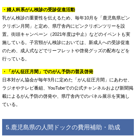
・婦人科系がん検診の受診促進活動
乳がん検診の重要性を伝えるため、毎年10月を「鹿児島県ピン
クリボン月間」と定め、県庁舎内にピンクリボンツリーを設
置。街頭キャンペーン（2021年度は中止）などのイベントも実
施している。子宮頸がん検診においては、新成人への受診促進
のため、成人式などでリーフレットや啓発グッズの配布などを
行っている。
・「がん征圧月間」でのがん予防の普及啓発
日本対がん協会が毎年9月に定めた「がん征圧月間」にあわせ、
ラジオやテレビ番組、YouTubeでの公式チャンネルおよび新聞掲
載によるがん予防の啓発や、県庁舎内でのパネル展示を実施し
ている。
5.鹿児島県の人間ドックの費用補助・助成