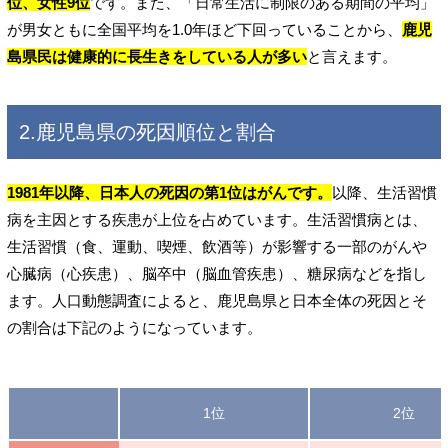
位、女性9位
です。また、「日常生活に制限のある期間の平均」
が男女ともに全国平均を1.0年ほど下回っていることから、
鹿児
島県民は健康的に長生きをしている人が多い
と言えます。
2.鹿児島県の死因順位と割合
1981年以降、日本人の死因の第1位はがんです。
以降、生活習慣
病を主因とする疾患が上位を占めています。生活習慣病とは、
生活習慣（食、運動、喫煙、飲酒等）が影響する一部のがんや
心臓病（心疾患）、脳卒中（脳血管疾患）、糖尿病などを指し
ます。人口動態調査によると、鹿児島県と日本全体の死因とそ
の割合は下記のようになっています。
1位
2位