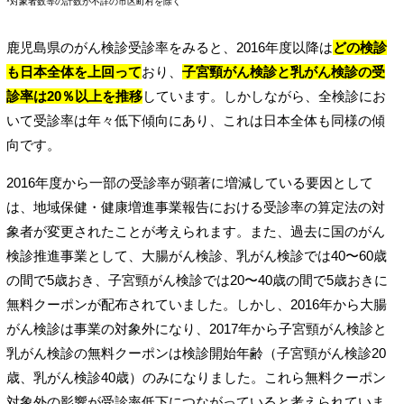
*対象者数等の計数が不詳の市区町村を除く
鹿児島県のがん検診受診率をみると、2016年度以降は
どの検診
も日本全体を上回って
おり、
子宮頸がん検診と乳がん検診の受
診率は20％以上を推移
しています。しかしながら、全検診にお
いて受診率は年々低下傾向にあり、これは日本全体も同様の傾
向です。
2016年度から一部の受診率が顕著に増減している要因として
は、地域保健・健康増進事業報告における受診率の算定法の対
象者が変更されたことが考えられます。また、過去に国のがん
検診推進事業として、大腸がん検診、乳がん検診では40〜60歳
の間で5歳おき、子宮頸がん検診では20〜40歳の間で5歳おきに
無料クーポンが配布されていました。しかし、2016年から大腸
がん検診は事業の対象外になり、2017年から子宮頸がん検診と
乳がん検診の無料クーポンは検診開始年齢（子宮頸がん検診20
歳、乳がん検診40歳）のみになりました。これら無料クーポン
対象外の影響が受診率低下につながっていると考えられていま