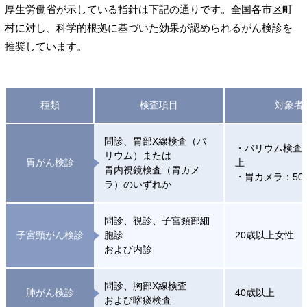
厚生労働省が示している指針は下記の通りです。全国各市区町
村に対し、科学的根拠に基づいた効果が認められるがん検診を
推奨しています。
種類
検査項目
対象者
問診、胃部X線検査（バ
・バリウム検査：
リウム）または
胃がん検診
上
胃内視鏡検査（胃カメ
・胃カメラ：50
ラ）のいずれか
問診、視診、子宮頸部細
子宮頸がん検診
胞診
20歳以上女性
および内診
問診、胸部X線検査
肺がん検診
40歳以上
および喀痰検査