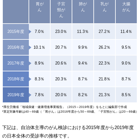
胃が
子宮
肺が
乳が
大腸
ん
頸が
ん
ん
がん
ん
2015年度
7.0％
23.0％
11.3％
27.2％
11.4％
2016年度
10.1％
20.7％
9.9％
26.2％
9.5％
2017年度
8.9％
20.6％
9.4％
22.3％
9.0％
2018年度
8.3％
20.3％
8.7％
21.8％
8.7％
2019年度
7.8％
20.0％
8.2％
21.3％
8.5％
*厚生労働省「地域保健・健康増進事業報告」（2015～2019年度）をもとに編集部で作成
*算定対象年齢は40～69歳（「胃がん」は2016年度から50～69歳、「子宮頸がん」は20～69歳）
下記は、自治体主導のがん検診における2015年度から2019年度
の日本全体の受診率の推移です。