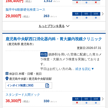
166,400
円
1,512
（税込）
ポイント
×
○
×
脳卒中&動脈硬化検査コース
8
月
9
月
10
月
29,000
円
263
（税込）
ポイント
○
○
○
もっとプランを見る
鹿児島中央駅西口消化器内科・胃大腸内視鏡クリニック
（鹿児島県 鹿児島市）
更新日:
2026.07.31
特徴
鎮静剤を用いた苦痛に配慮した胃カメ
ラ検査・大腸カメラ検査を実施しておりま
す。
平日はお忙しい方の為
...
続きを読む▼
休診日:
木曜・日曜・祝日
鹿児島中央駅 / 鹿児島中央駅前駅
インボイス制度に対応
スタンダード人間ドック
8
月
9
月
10
月
36,300
円
330
（税込）
ポイント
×
○
○