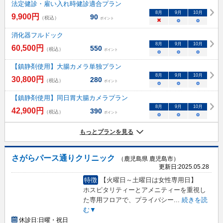
法定健診・雇い入れ時健診適合プラン
8
月
9
月
10
月
9,900
円
90
（税込）
ポイント
×
○
○
消化器フルドック
8
月
9
月
10
月
60,500
円
550
（税込）
ポイント
○
○
○
【鎮静剤使用】大腸カメラ単独プラン
8
月
9
月
10
月
30,800
円
280
（税込）
ポイント
○
○
○
【鎮静剤使用】同日胃大腸カメラプラン
8
月
9
月
10
月
42,900
円
390
（税込）
ポイント
○
○
○
もっとプランを見る
さがらパース通りクリニック
（鹿児島県 鹿児島市）
更新日:
2025.05.28
特徴
【火曜日～土曜日は女性専用日】
ホスピタリティーとアメニティーを重視し
た専用フロアで、プライバシー
...
続きを読
む▼
休診日:
日曜・祝日