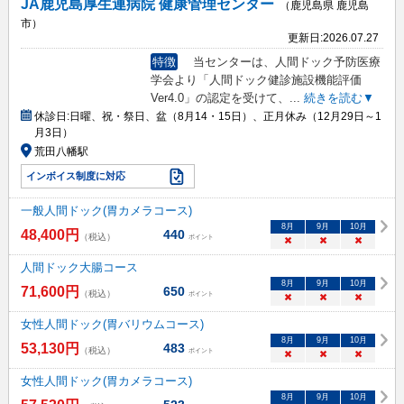
JA鹿児島厚生連病院 健康管理センター
（鹿児島県 鹿児島
市）
更新日:
2026.07.27
特徴
当センターは、人間ドック予防医療
学会より「人間ドック健診施設機能評価
Ver4.0」の認定を受けて、
...
続きを読む▼
休診日:
日曜、祝・祭日、盆（8月14・15日）、正月休み（12月29日～1
月3日）
荒田八幡駅
インボイス制度に対応
一般人間ドック(胃カメラコース)
8
月
9
月
10
月
48,400
円
440
（税込）
ポイント
×
×
×
人間ドック大腸コース
8
月
9
月
10
月
71,600
円
650
（税込）
ポイント
×
×
×
女性人間ドック(胃バリウムコース)
8
月
9
月
10
月
53,130
円
483
（税込）
ポイント
×
×
×
女性人間ドック(胃カメラコース)
8
月
9
月
10
月