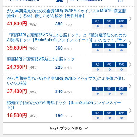
がん早期発見のための全身MRI(DWIBSドゥイブス)+MRCP+前立腺
撮像による体に優しいがん検診【男性対象】
8
月
9
月
10
月
41,800
円
380
（税込）
ポイント
○
○
○
『頭部MRIと頭頸部MRAによる脳ドック』と『認知症予防のための
AI海馬ドック【BrainSuite®️(ブレインスイート)】』のセットプラン
8
月
9
月
10
月
39,600
円
360
（税込）
ポイント
○
○
○
頭部MRIと頭頸部MRAによる脳ドック
8
月
9
月
10
月
24,750
円
225
（税込）
ポイント
○
○
○
がん早期発見のための全身MRI(DWIBSドゥイブス)による体に優し
いがん検診
8
月
9
月
10
月
37,400
円
340
（税込）
ポイント
○
○
○
認知症予防のためのAI海馬ドック【BrainSuite®️(ブレインスイー
ト)】
8
月
9
月
10
月
16,500
円
150
（税込）
ポイント
○
○
○
もっとプランを見る