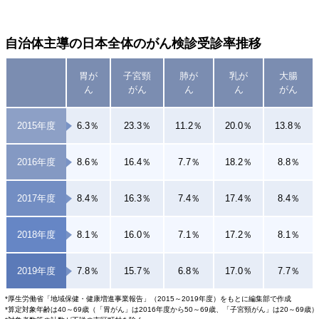
自治体主導の日本全体のがん検診受診率推移
胃が
子宮頸
肺が
乳が
大腸
ん
がん
ん
ん
がん
2015年度
6.3％
23.3％
11.2％
20.0％
13.8％
2016年度
8.6％
16.4％
7.7％
18.2％
8.8％
2017年度
8.4％
16.3％
7.4％
17.4％
8.4％
2018年度
8.1％
16.0％
7.1％
17.2％
8.1％
2019年度
7.8％
15.7％
6.8％
17.0％
7.7％
*厚生労働省「地域保健・健康増進事業報告」（2015～2019年度）をもとに編集部で作成
*算定対象年齢は40～69歳（「胃がん」は2016年度から50～69歳、「子宮頸がん」は20～69歳）