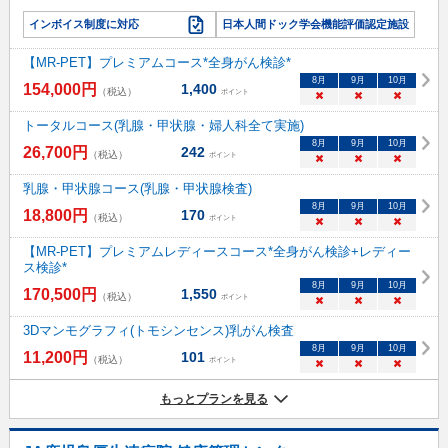
インボイス制度に対応
日本人間ドック学会機能評価認定施設
【MR-PET】プレミアムコース*全身がん検診*
8
月
9
月
10
月
154,000
円
1,400
（税込）
ポイント
×
×
×
トータルコース(乳腺・甲状腺・婦人科全て実施)
8
月
9
月
10
月
26,700
円
242
（税込）
ポイント
×
×
×
乳腺・甲状腺コース(乳腺・甲状腺検査)
8
月
9
月
10
月
18,800
円
170
（税込）
ポイント
×
×
×
【MR-PET】プレミアムレディースコース*全身がん検診+レディー
ス検診*
8
月
9
月
10
月
170,500
円
1,550
（税込）
ポイント
×
×
×
3Dマンモグラフィ(トモシンセンス)乳がん検査
8
月
9
月
10
月
11,200
円
101
（税込）
ポイント
×
×
×
もっとプランを見る