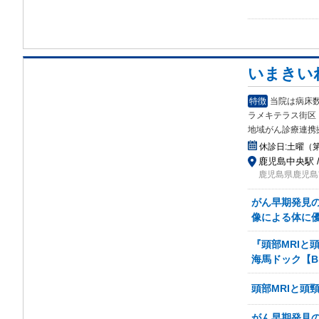
いまきい
特徴
当院は病床数
ラメキテラス街区
地域がん診療連携
休診日:
土曜（
鹿児島中央駅 
鹿児島県鹿児島市
がん早期発見のた
像による体に
『頭部MRIと
海馬ドック【Br
頭部MRIと頭
がん早期発見の