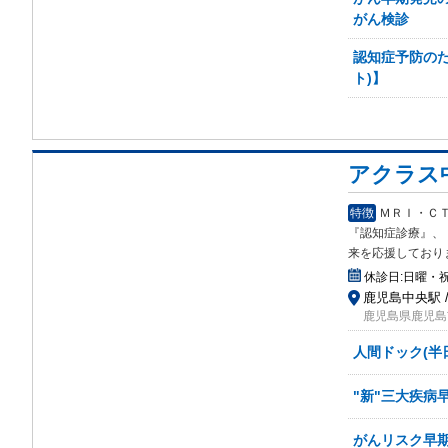
がん検診
認知症予防のため
ト)】
アクラス
特徴
ＭＲＩ・Ｃ
『認知症診療』、
来を応援しており
休診日:
日曜・
鹿児島中央駅 
鹿児島県鹿児島市
人間ドック(半
"新"三大疾病
がんリスク早