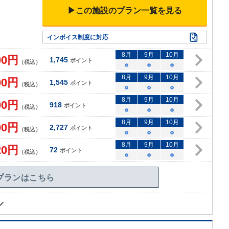
▶この施設のプラン一覧を見る
インボイス制度に対応
8
月
9
月
10
月
00
円
1,745
ポイント
（税込）
○
○
○
8
月
9
月
10
月
00
円
1,545
ポイント
（税込）
○
○
○
8
月
9
月
10
月
00
円
918
ポイント
（税込）
○
○
○
8
月
9
月
10
月
00
円
2,727
ポイント
（税込）
○
○
○
8
月
9
月
10
月
20
円
72
ポイント
（税込）
○
○
○
プランはこちら