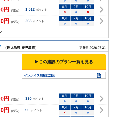
○
○
○
8
月
9
月
10
月
00
円
1,512
ポイント
（税込）
×
○
×
8
月
9
月
10
月
00
円
263
ポイント
（税込）
○
○
○
ク
（鹿児島県 鹿児島市）
更新日:
2026.07.31
▶この施設のプラン一覧を見る
インボイス制度に対応
8
月
9
月
10
月
00
円
330
ポイント
（税込）
○
○
○
8
月
9
月
10
月
00
円
90
ポイント
（税込）
×
○
○