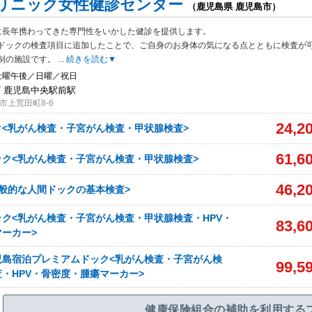
リニック女性健診センター
（鹿児島県 鹿児島市）
に長年携わってきた専門性をいかした健診を提供します。
ドックの検査項目に
追加したことで、ご自身のお身体の気になる点とともに検査が
制の施設です。
...
続きを読む▼
土曜午後／日曜／祝日
/ 鹿児島中央駅前駅
市上荒田町8-6
24,2
<乳がん検査・子宮がん検査・甲状腺検査>
61,6
ク<乳がん検査・子宮がん検査・甲状腺検査>
46,2
般的な人間ドックの基本検査>
ク<乳がん検査・子宮がん検査・甲状腺検査・HPV・
83,6
ーカー>
児島宿泊プレミアムドック<乳がん検査・子宮がん検
99,5
・HPV・骨密度・腫瘍マーカー>
健康保険組合の補助を利用する