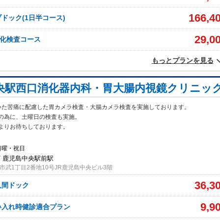
166,4
ドック(1日半コース)
29,0
硬化検査コース
もっとプランを見る
央駅西口消化器内科・胃大腸内視鏡クリニッ
いた苦痛に配慮した胃カメラ検査・大腸カメラ検査を実施しております。
の為
に、土曜日の検査も実施。
よりお待ちしております。
日曜・祝日
/ 鹿児島中央駅前駅
市武1丁目2番地10号JR鹿児島中央ビル3階
36,3
人間ドック
9,9
い入れ時健診適合プラン