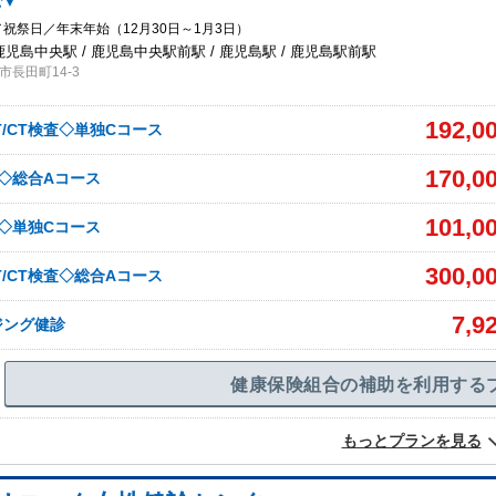
む▼
祝祭日／年末年始（12月30日～1月3日）
鹿児島中央駅 / 鹿児島中央駅前駅 / 鹿児島駅 / 鹿児島駅前駅
長田町14-3
192,0
T/CT検査◇単独Cコース
170,0
査◇総合Aコース
101,0
査◇単独Cコース
300,0
T/CT検査◇総合Aコース
7,9
ジング健診
健康保険組合の補助を利用する
もっとプランを見る