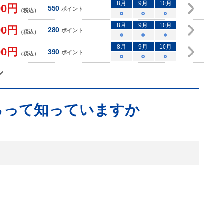
8
月
9
月
10
月
00
円
550
ポイント
（税込）
○
○
○
8
月
9
月
10
月
00
円
280
ポイント
（税込）
○
○
○
8
月
9
月
10
月
00
円
390
ポイント
（税込）
○
○
○
るって知っていますか