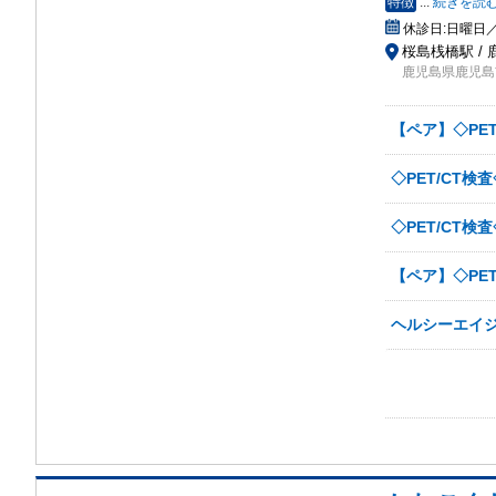
特徴
...
続きを読
休診日:
日曜日／
桜島桟橋駅 / 
鹿児島県鹿児島市
【ペア】◇PE
◇PET/CT検
◇PET/CT検
【ペア】◇PE
ヘルシーエイ