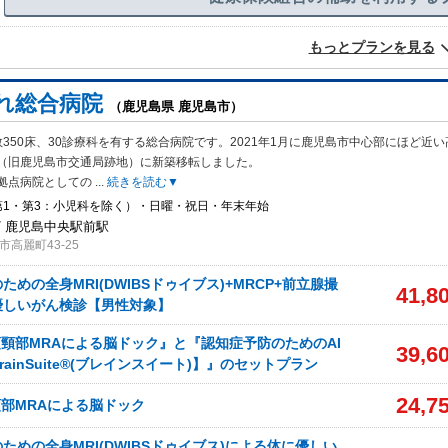
もっとプランを見る
れ総合病院
（鹿児島県 鹿児島市）
350床、30診療科を有する総合病院です。2021年1月に鹿児島市中心部にほど近い
（旧鹿児島市交通局跡地）に新築移転しました。
拠点病院としての
...
続きを読む▼
第1・第3：小児科を除く）・日曜・祝日・年末年始
/ 鹿児島中央駅前駅
高麗町43-25
めの全身MRI(DWIBSドゥイブス)+MRCP+前立腺撮
41,8
優しいがん検診【男性対象】
頭頸部MRAによる脳ドック』と『認知症予防のためのAI
39,6
ainSuite®️(ブレインスイート)】』のセットプラン
24,7
頸部MRAによる脳ドック
ための全身MRI(DWIBSドゥイブス)による体に優しい