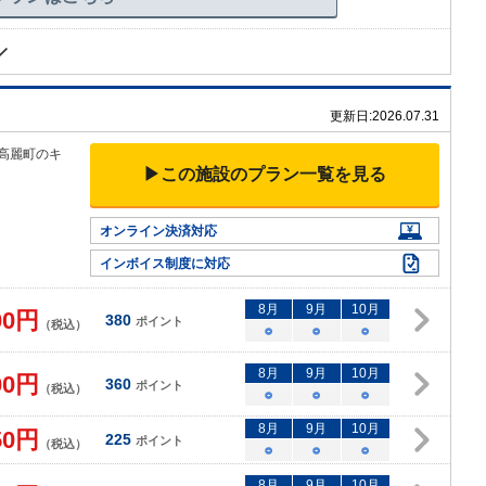
更新日:
2026.07.31
高麗町
のキ
▶この施設のプラン一覧を見る
オンライン決済対応
インボイス制度に対応
8
月
9
月
10
月
00
円
380
ポイント
（税込）
○
○
○
8
月
9
月
10
月
00
円
360
ポイント
（税込）
○
○
○
8
月
9
月
10
月
50
円
225
ポイント
（税込）
○
○
○
8
月
9
月
10
月