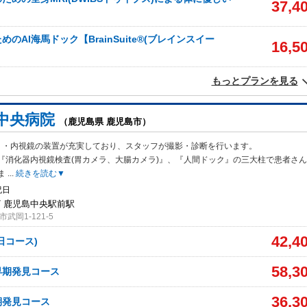
37,4
のAI海馬ドック【BrainSuite®️(ブレインスイー
16,5
もっとプランを見る
中央病院
（鹿児島県 鹿児島市）
Ｔ・内視鏡の装置が充実しており、スタッフが撮影・診断を行います。
『消化
器内視鏡検査(胃カメラ、大腸カメラ)』、『人間ドック』の三大柱で患者さ
ま
...
続きを読む▼
祝日
/ 鹿児島中央駅前駅
武岡1-121-5
42,4
日コース)
58,3
早期発見コース
36,3
期発見コース