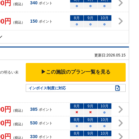
00
円
340
ポイント
（税込）
○
○
○
8
月
9
月
10
月
00
円
150
ポイント
（税込）
○
○
○
更新日:
2026.05.15
▶この施設のプラン一覧を見る
んの明るい未
インボイス制度に対応
8
月
9
月
10
月
00
円
385
ポイント
（税込）
×
×
○
8
月
9
月
10
月
00
円
530
ポイント
（税込）
○
○
○
8
月
9
月
10
月
00
円
330
ポイント
（税込）