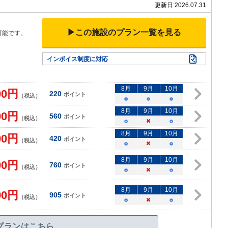
更新日:
2026.07.31
▶この施設のプラン一覧を見る
可能です。
インボイス制度に対応
8
月
9
月
10
月
00
円
220
ポイント
（税込）
○
○
○
8
月
9
月
10
月
00
円
560
ポイント
（税込）
○
×
○
8
月
9
月
10
月
00
円
420
ポイント
（税込）
○
×
○
8
月
9
月
10
月
00
円
760
ポイント
（税込）
○
×
○
8
月
9
月
10
月
90
円
905
ポイント
（税込）
○
×
○
プランはこちら