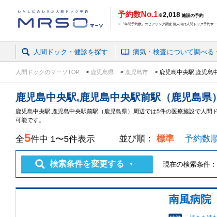
予約数No.1
2,018
※
施設の予約
※「年間予約数」のヒアリング調査 個人向け人間ドック予約サービ
人間ドック・健診を探す
病気・検査
について
調べる
人間ドックのマーソTOP
鹿児島県
鹿児島市
鹿児島中央駅,鹿児島
鹿児島中央駅,鹿児島中央駅前駅（鹿児島県
鹿児島中央駅,鹿児島中央駅前駅（鹿児島県）周辺では5件の医療施設で人間
可能です。
5
並び順：
標準
予約数
全
件中
1
〜
5
件表示
検索条件を変更する
現在の検索条件：
▼
南風病院