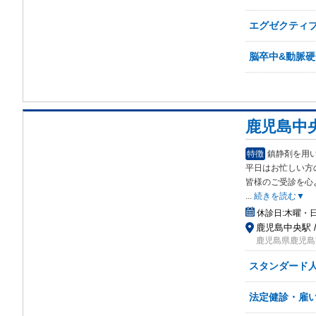
エグゼクティブ
脳卒中&動脈
鹿児島中
特徴
鎮静剤を用
平日はお忙しい方
皆様のご受診を心
...
続きを読む▼
休診日:
木曜・
鹿児島中央駅 
鹿児島県鹿児島
スタンダード
法定健診・雇