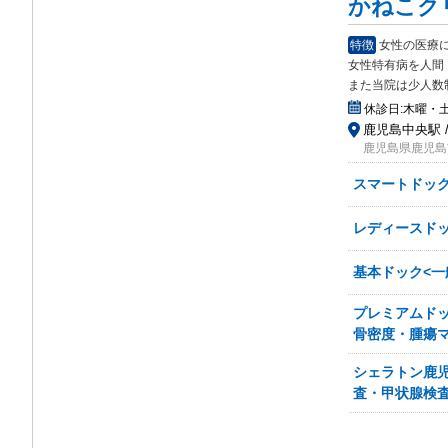
かねこク
特徴
女性の医療
女性特有病を人間
また当院は少人数
休診日:
木曜・
鹿児島中央駅 
鹿児島県鹿児島
スマートドック
レディースドッ
基本ドック<一
プレミアムドッ
骨密度・腫瘍マ
シェラトン鹿
査・甲状腺検査