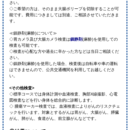
さい。
◇ご希望の方は、そのまま大腸ポリープを切除することが可
能です。費用につきましては別途、ご相談させていただきま
す。
≪鎮静剤(麻酔)について≫
◇胃カメラ及び大腸カメラ検査は
鎮静剤
(麻酔)を使用しての
検査も可能です。
◇検査が心配な方や過去に辛かった方などは当日ご相談くだ
さい。
◇鎮静剤(麻酔)を使用した場合、検査後は自転車や車の運転
はできませんので、公共交通機関を利用してお越しくださ
い。
<その他検査>
◇標準コースでは身体計測や血液検査、胸部X線撮影、心電
図検査などを行い身体を総合的に診断します。
◇ 腫瘍マーカー検査では、血液検査によりがんのリスクチェ
ックを行います。対象とするがんは胃がん、大腸がん、膵臓
がん、肺がん、食道がん、前立腺がんなどです。