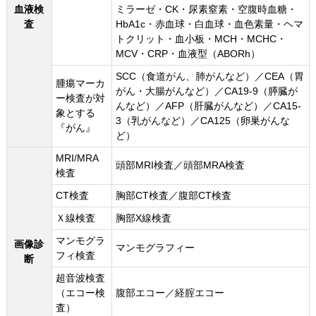
血液検
ミラーゼ・CK・尿素窒素・空腹時血糖・
査
HbA1c・赤血球・白血球・血色素量・ヘマ
トクリット・血小板・MCH・MCHC・
MCV・CRP・血液型（ABORh）
SCC（食道がん、肺がんなど）／CEA（胃
腫瘍マーカ
がん・大腸がんなど）／CA19-9（膵臓が
ー検査が対
んなど）／AFP（肝臓がんなど）／CA15-
象とする
3（乳がんなど）／CA125（卵巣がんな
『がん』
ど）
MRI/MRA
頭部MRI検査／頭部MRA検査
検査
CT検査
胸部CT検査／腹部CT検査
Ｘ線検査
胸部X線検査
マンモグラ
画像診
マンモグラフィー
フィ検査
断
超音波検査
（エコー検
腹部エコー／経腟エコー
査）