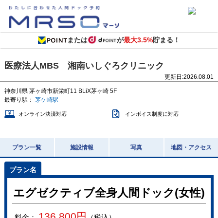
または
が
最大3.5%
貯まる！
医療法人MBS 湘南いしぐろクリニック
更新日:
2026.08.01
神奈川県
茅ヶ崎市新栄町11
BLiX茅ヶ崎 5F
最寄り駅：
茅ケ崎駅
オンライン決済対応
インボイス制度に対応
プラン一覧
施設情報
写真
地図・アクセス
エグゼクティブ全身人間ドック(女性)
136,800
円
料金：
（税込）