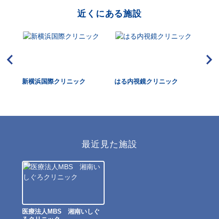
近くにある施設
リニ
新横浜国際クリニック
はる内視鏡クリニック
ふ
管
最近見た施設
医療法人MBS 湘南いしぐ