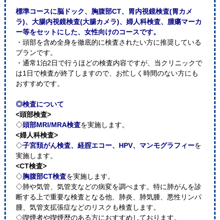
標準コースに脳ドック、胸腹部CT、胃内視鏡検査(胃カメ
ラ)、大腸内視鏡検査(大腸カメラ)、婦人科検査、腫瘍マーカ
ー等をセットにした、女性向けのコースです。
・頭部を含め全身を徹底的に検査されたい方に推奨している
プランです。
・通常1泊2日で行うほどの検査内容ですが、当クリニックで
は1日で検査が終了しますので、お忙しく時間のない方にも
おすすめです。
◎検査について
<頭部検査>
◇
頭部MRI/MRA検査
を実施します。
<婦人科検査>
◇
子宮頚がん検査、経腟エコー、HPV、マンモグラフィー
を
実施します。
<CT検査>
◇
胸腹部CT検査
を実施します。
◇肺や気管、気管支などの病変を調べます。特に肺がんを診
断する上で重要な検査となる他、肺炎、肺気腫、悪性リンパ
腫、気管支拡張症などのリスクも検査します。
◇喫煙者や喫煙歴のある方におすすめしております。