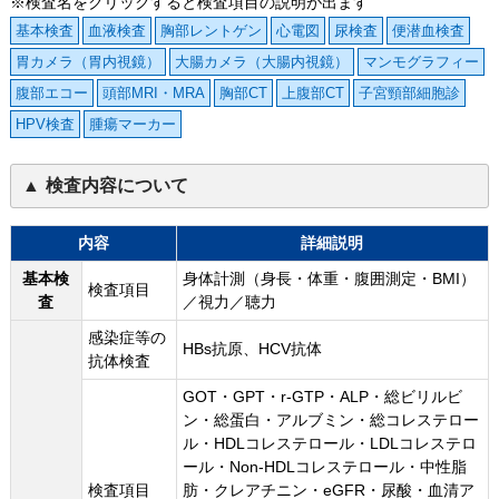
※検査名をクリックすると検査項目の説明が出ます
基本検査
血液検査
胸部レントゲン
心電図
尿検査
便潜血検査
胃カメラ（胃内視鏡）
大腸カメラ（大腸内視鏡）
マンモグラフィー
腹部エコー
頭部MRI・MRA
胸部CT
上腹部CT
子宮頸部細胞診
HPV検査
腫瘍マーカー
検査内容について
内容
詳細説明
基本検
身体計測（身長・体重・腹囲測定・BMI）
検査項目
査
／視力／聴力
感染症等の
HBs抗原、HCV抗体
抗体検査
GOT・GPT・r-GTP・ALP・総ビリルビ
ン・総蛋白・アルブミン・総コレステロー
ル・HDLコレステロール・LDLコレステロ
ール・Non-HDLコレステロール・中性脂
検査項目
肪・クレアチニン・eGFR・尿酸・血清ア