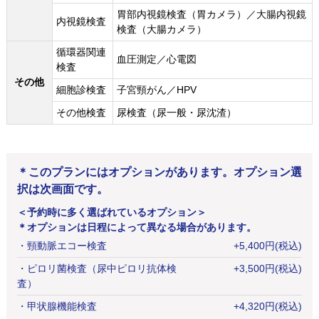
胃部内視鏡検査（胃カメラ）／大腸内視鏡
内視鏡検査
検査（大腸カメラ）
循環器関連
血圧測定／心電図
検査
その他
細胞診検査
子宮頸がん／HPV
その他検査
尿検査（尿一般・尿沈渣）
＊このプランにはオプションがあります。オプション選
択は次画面です。
＜予約時に多く選ばれているオプション＞
＊オプションは日程によって異なる場合があります。
・
頸動脈エコー検査
+
5,400
円
(税込)
・
ピロリ菌検査（尿中ピロリ抗体検
+
3,500
円
(税込)
査）
・
甲状腺機能検査
+
4,320
円
(税込)