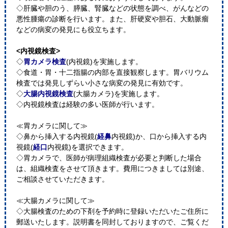
◇肝臓や胆のう、膵臓、腎臓などの状態を調べ、がんなどの
悪性腫瘍の診断を行います。また、肝硬変や胆石、大動脈瘤
などの病変の発見にも役立ちます。
<内視鏡検査>
◇
胃カメラ検査
(内視鏡)を実施します。
◇食道・胃・十二指腸の内部を直接観察します。胃バリウム
検査では発見しずらい小さな病変の発見に有効です。
◇
大腸内視鏡検査
(大腸カメラ)を実施します。
◇内視鏡検査は経験の多い医師が行います。
≪胃カメラに関して≫
◇鼻から挿入する内視鏡(
経鼻
内視鏡)か、口から挿入する内
視鏡(
経口
内視鏡)を選択できます。
◇胃カメラで、医師が病理組織検査が必要と判断した場合
は、組織検査をさせて頂きます。費用につきましては別途、
ご相談させていただきます。
≪大腸カメラに関して≫
◇大腸検査のための下剤を予約時に登録いただいたご住所に
郵送いたします。説明書を同封しておりますので、ご覧くだ