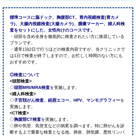
標準コースに脳ドック、胸腹部CT、胃内視鏡検査(胃カメ
ラ)、大腸内視鏡検査(大腸カメラ)、腫瘍マーカー、婦人科検
査をセットにした、女性向けのコースです。
・頭部を含め全身を徹底的に検査されたい方に推奨している
プランです。
・通常1泊2日で行うほどの検査内容ですが、当クリニックで
は1日で検査が終了しますので、お忙しく時間のない方にも
おすすめです。
◎検査について
<頭部検査>
◇
頭部MRI/MRA検査
を実施します。
<婦人科検査>
◇
子宮頚がん検査、経腟エコー、HPV、マンモグラフィー
を
実施します。
<CT検査>
◇
胸腹部CT検査
を実施します。
◇肺や気管、気管支などの病変を調べます。特に肺がんを診
断する上で重要な検査となる他、肺炎、肺気腫、悪性リンパ