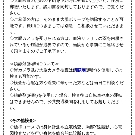
◇大腸検査のための下剤を予約時に登録いただいたご住所に
郵送いたします。説明書を同封しておりますので、ご覧くだ
さい。
◇ご希望の方は、そのまま大腸ポリープを切除することが可
能です。費用につきましては別途、ご相談させていただきま
す。
◇大腸カメラを受けられる方は、血液サラサラの薬を内服さ
れているか確認が必要ですので、当院から事前にご連絡させ
て頂きますのでご了承下さい。
≪鎮静剤(麻酔)について≫
◇胃カメラ及び大腸カメラ検査は
鎮静剤
(麻酔)を使用しての
検査も可能です。
◇検査が心配な方や過去に辛かった方などは当日ご相談くだ
さい。
◇鎮静剤(麻酔)を使用した場合、検査後は自転車や車の運転
はできませんので、公共交通機関を利用してお越しくださ
い。
<その他検査>
◇標準コースでは身体計測や血液検査、胸部X線撮影、心電
図検査などを行い身体を総合的に診断します。