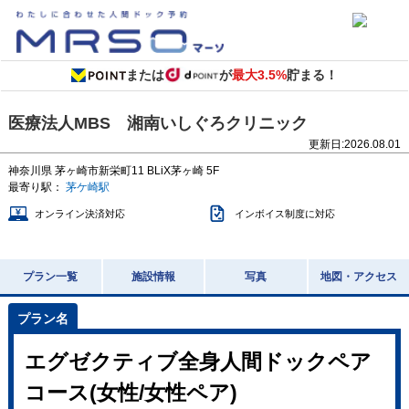
または
が
最大3.5%
貯まる！
医療法人MBS 湘南いしぐろクリニック
更新日:
2026.08.01
神奈川県
茅ヶ崎市新栄町11
BLiX茅ヶ崎 5F
最寄り駅：
茅ケ崎駅
オンライン決済対応
インボイス制度に対応
プラン一覧
施設情報
写真
地図・アクセス
エグゼクティブ全身人間ドックペア
コース(女性/女性ペア)