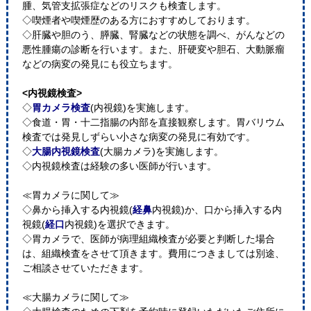
腫、気管支拡張症などのリスクも検査します。
◇喫煙者や喫煙歴のある方におすすめしております。
◇肝臓や胆のう、膵臓、腎臓などの状態を調べ、がんなどの
悪性腫瘍の診断を行います。また、肝硬変や胆石、大動脈瘤
などの病変の発見にも役立ちます。
<内視鏡検査>
◇
胃カメラ検査
(内視鏡)を実施します。
◇食道・胃・十二指腸の内部を直接観察します。胃バリウム
検査では発見しずらい小さな病変の発見に有効です。
◇
大腸内視鏡検査
(大腸カメラ)を実施します。
◇内視鏡検査は経験の多い医師が行います。
≪胃カメラに関して≫
◇鼻から挿入する内視鏡(
経鼻
内視鏡)か、口から挿入する内
視鏡(
経口
内視鏡)を選択できます。
◇胃カメラで、医師が病理組織検査が必要と判断した場合
は、組織検査をさせて頂きます。費用につきましては別途、
ご相談させていただきます。
≪大腸カメラに関して≫