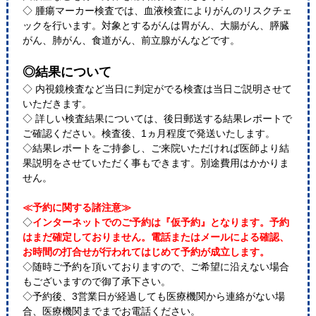
◇ 腫瘍マーカー検査では、血液検査によりがんのリスクチェ
ックを行います。対象とするがんは胃がん、大腸がん、膵臓
がん、肺がん、食道がん、前立腺がんなどです。
◎結果について
◇ 内視鏡検査など当日に判定がでる検査は当日ご説明させて
いただきます。
◇ 詳しい検査結果については、後日郵送する結果レポートで
ご確認ください。検査後、1ヵ月程度で発送いたします。
◇結果レポートをご持参し、ご来院いただければ医師より結
果説明をさせていただく事もできます。別途費用はかかりま
せん。
≪予約に関する諸注意≫
◇
インターネットでのご予約は『仮予約』となります。予約
はまだ確定しておりません。電話またはメールによる確認、
お時間の打合せが行われてはじめて予約が成立します。
◇随時ご予約を頂いておりますので、ご希望に沿えない場合
もございますので御了承下さい。
◇予約後、3営業日が経過しても医療機関から連絡がない場
合、医療機関までまでお電話ください。