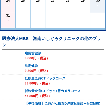
24
25
26
27
28
29
30
-
-
-
-
-
-
-
31
-
医療法人MBS 湘南いしぐろクリニック
の他のプラ
ン
雇用前健診
9,800
円（税込）
法定健診
9,800
円（税込）
低線量全身CTドックコース
39,800
円（税込）
低線量全身CTドック+胃カメラコース
57,800
円（税込）
【午後価格】全身がん検査DWIBS(頭部～骨盤MRI)