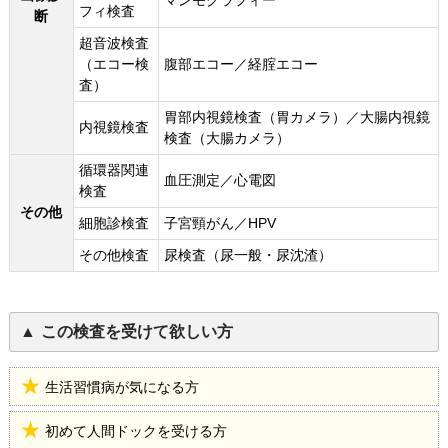
マンモグラフィー
フィ検査
断
超音波検査
（エコー検
腹部エコー／経腟エコー
査）
胃部内視鏡検査（胃カメラ）／大腸内視鏡
内視鏡検査
検査（大腸カメラ）
循環器関連
血圧測定／心電図
検査
その他
細胞診検査
子宮頸がん／HPV
その他検査
尿検査（尿一般・尿沈渣）
この検査を受けて欲しい方
生活習慣病が気になる方
初めて人間ドックを受ける方