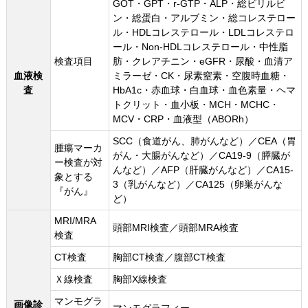
GOT・GPT・r-GTP・ALP・総ビリルビ
ン・総蛋白・アルブミン・総コレステロー
ル・HDLコレステロール・LDLコレステロ
ール・Non-HDLコレステロール・中性脂
検査項目
肪・クレアチニン・eGFR・尿酸・血清ア
血液検
ミラーゼ・CK・尿素窒素・空腹時血糖・
査
HbA1c・赤血球・白血球・血色素量・ヘマ
トクリット・血小板・MCH・MCHC・
MCV・CRP・血液型（ABORh）
SCC（食道がん、肺がんなど）／CEA（胃
腫瘍マーカ
がん・大腸がんなど）／CA19-9（膵臓が
ー検査が対
んなど）／AFP（肝臓がんなど）／CA15-
象とする
3（乳がんなど）／CA125（卵巣がんな
『がん』
ど）
MRI/MRA
頭部MRI検査／頭部MRA検査
検査
CT検査
胸部CT検査／腹部CT検査
Ｘ線検査
胸部X線検査
マンモグラ
画像診