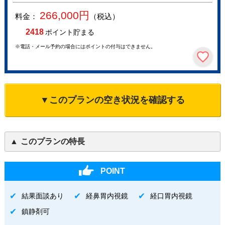
266,000
円
料金：
（税込）
2418
ポイント貯まる
※電話・メール予約の場合にはポイントの付与はできません。
▼このプランの空き状況を確認する
このプランの特長
POINT
結果面談あり
経鼻胃内視鏡
経口胃内視鏡
鎮静剤可