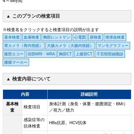
4～8時間
このプランの検査項目
※検査名をクリックすると検査項目の説明が出ます
基本検査
血液検査
胸部レントゲン
心電図
尿検査
便潜血検査
胃カメラ（胃内視鏡）
大腸カメラ（大腸内視鏡）
マンモグラフィー
腹部エコー
頭部MRI・MRA
胸部CT
上腹部CT
子宮頸部細胞診
腫瘍マーカー
検査内容について
内容
詳細説明
基本検
身体計測（身長・体重・腹囲測定・BMI）
検査項目
査
／視力／聴力
感染症等の
HBs抗原、HCV抗体
抗体検査